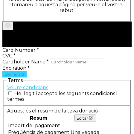
tornareu a aquesta pàgina per veure el vostre
rebut.
1
Donació
Card Number
*
CVC
*
Cardholder Name
*
Expiration
*
Terms
Veure condicions
He llegit i accepto les següents condicions i
termes
Aquest és el resum de la teva donació
Resum
Editar
Import del pagament
Freqüència de pagament
Una vegada