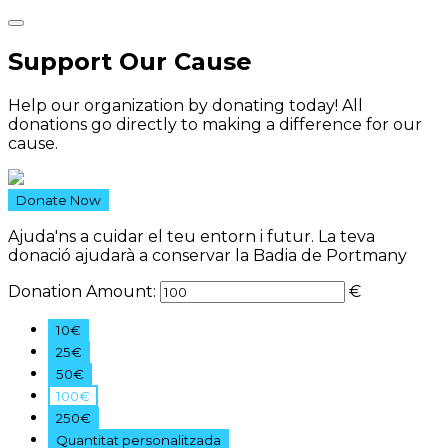
Support Our Cause
Help our organization by donating today! All
donations go directly to making a difference for our
cause.
Donate Now
Ajuda'ns a cuidar el teu entorn i futur. La teva
donació ajudarà a conservar la Badia de Portmany
Donation Amount:
€
10€
25€
50€
100€
250€
Quantitat personalitzada