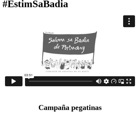
#EstimSaBadia
Campaña pegatinas