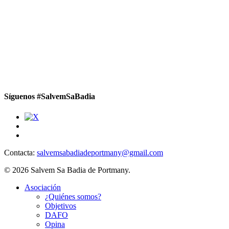
Síguenos #SalvemSaBadia
Contacta:
salvemsabadiadeportmany@gmail.com
© 2026 Salvem Sa Badia de Portmany.
Close
Asociación
Menu
¿Quiénes somos?
Objetivos
DAFO
Opina