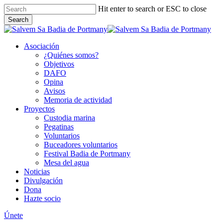
Skip
Hit enter to search or ESC to close
to
Search
main
Close
content
Search
Asociación
¿Quiénes somos?
Objetivos
DAFO
Opina
Avisos
Memoria de actividad
Proyectos
Custodia marina
Pegatinas
Voluntarios
Buceadores voluntarios
Festival Badia de Portmany
Mesa del agua
Noticias
Divulgación
Dona
Hazte socio
Únete