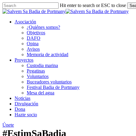
Skip
Hit enter to search or ESC to close
Sea
to
Close
main
Search
content
Asociación
¿Quiénes somos?
Objetivos
DAFO
Opina
Avisos
Memoria de actividad
Proyectos
Custodia marina
Pegatinas
Voluntarios
Buceadores voluntarios
Festival Badia de Portmany
Mesa del agua
Noticias
Divulgación
Dona
Hazte socio
Únete
#EstimSaBadia