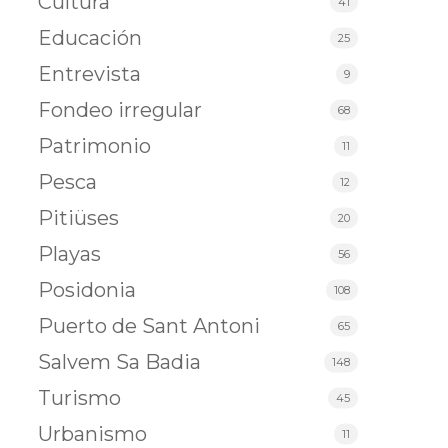
Cultura
41
Educación
25
Entrevista
9
Fondeo irregular
68
Patrimonio
11
Pesca
12
Pitiüses
20
Playas
56
Posidonia
108
Puerto de Sant Antoni
65
Salvem Sa Badia
148
Turismo
45
Urbanismo
11