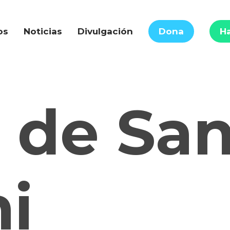
os
Noticias
Divulgación
Dona
Ha
 de San
i