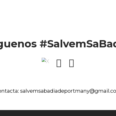
guenos #SalvemSaBa
ontacta:
salvemsabadiadeportmany@gmail.c