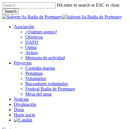
Skip
Hit enter to search or ESC to close
to
Search
main
Close
content
Search
Asociación
¿Quiénes somos?
Objetivos
DAFO
Opina
Avisos
Memoria de actividad
Proyectos
Custodia marina
Pegatinas
Voluntarios
Buceadores voluntarios
Festival Badia de Portmany
Mesa del agua
Noticias
Divulgación
Dona
Hazte socio