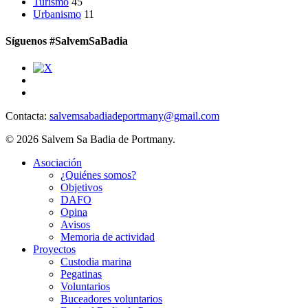
Turismo
45
Urbanismo
11
Síguenos #SalvemSaBadia
Contacta:
salvemsabadiadeportmany@gmail.com
© 2026 Salvem Sa Badia de Portmany.
Close
Asociación
Menu
¿Quiénes somos?
Objetivos
DAFO
Opina
Avisos
Memoria de actividad
Proyectos
Custodia marina
Pegatinas
Voluntarios
Buceadores voluntarios