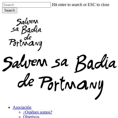
Skip
Hit enter to search or ESC to close
to
Search
main
Close
content
Search
Asociación
¿Quiénes somos?
Objetivos