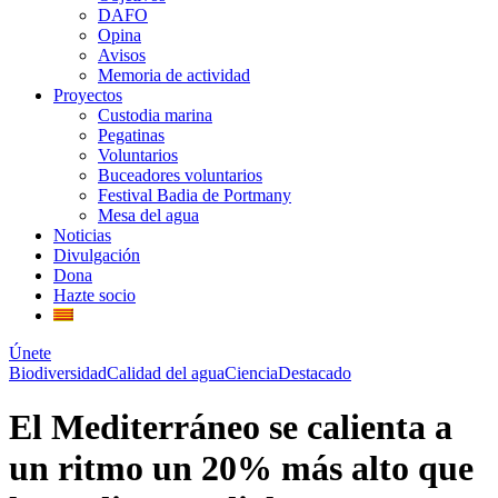
DAFO
Opina
Avisos
Memoria de actividad
Proyectos
Custodia marina
Pegatinas
Voluntarios
Buceadores voluntarios
Festival Badia de Portmany
Mesa del agua
Noticias
Divulgación
Dona
Hazte socio
Únete
Biodiversidad
Calidad del agua
Ciencia
Destacado
El Mediterráneo se calienta a
un ritmo un 20% más alto que