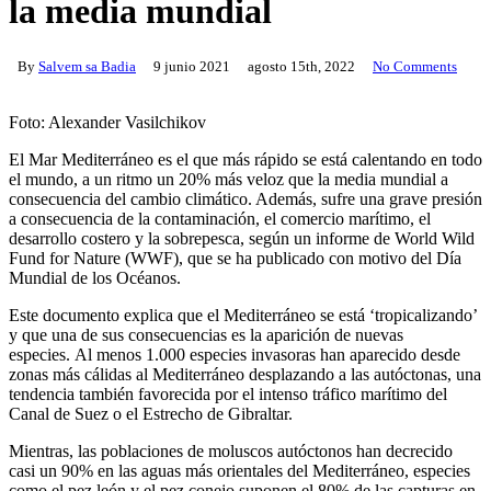
la media mundial
By
Salvem sa Badia
9 junio 2021
agosto 15th, 2022
No Comments
Foto: Alexander Vasilchikov
El Mar Mediterráneo es el que más rápido se está calentando en todo
el mundo, a un ritmo un 20% más veloz que la media mundial a
consecuencia del cambio climático. Además, sufre una grave presión
a consecuencia de la contaminación, el comercio marítimo, el
desarrollo costero y la sobrepesca, según un informe de World Wild
Fund for Nature (WWF), que se ha publicado con motivo del Día
Mundial de los Océanos.
Este documento explica que el Mediterráneo se está ‘tropicalizando’
y que una de sus consecuencias es la aparición de nuevas
especies. Al menos 1.000 especies invasoras han aparecido desde
zonas más cálidas al Mediterráneo desplazando a las autóctonas, una
tendencia también favorecida por el intenso tráfico marítimo del
Canal de Suez o el Estrecho de Gibraltar.
Mientras, las poblaciones de moluscos autóctonos han decrecido
casi un 90% en las aguas más orientales del Mediterráneo, especies
como el pez león y el pez conejo suponen el 80% de las capturas en