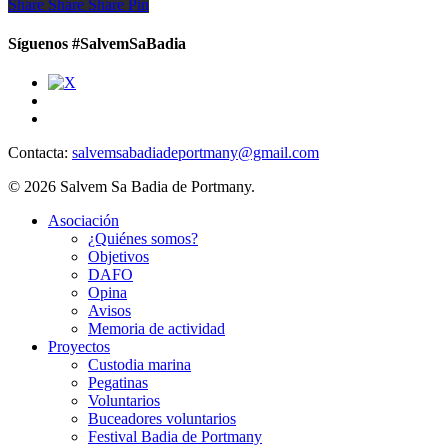
Share
Share
Share
Share
Pin
Síguenos #SalvemSaBadia
Contacta:
salvemsabadiadeportmany@gmail.com
© 2026 Salvem Sa Badia de Portmany.
Close
Asociación
Menu
¿Quiénes somos?
Objetivos
DAFO
Opina
Avisos
Memoria de actividad
Proyectos
Custodia marina
Pegatinas
Voluntarios
Buceadores voluntarios
Festival Badia de Portmany