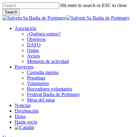
Skip
Hit enter to search or ESC to close
to
Search
main
Close
content
Search
Asociación
¿Quiénes somos?
Objetivos
DAFO
Opina
Avisos
Memoria de actividad
Proyectos
Custodia marina
Pegatinas
Voluntarios
Buceadores voluntarios
Festival Badia de Portmany
Mesa del agua
Noticias
Divulgación
Dona
Hazte socio