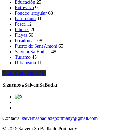
Educación
25
Entrevista
9
Fondeo irregular
68
Patrimonio
11
Pesca
12
Pitiüses
20
Playas
56
Posidonia
108
Puerto de Sant Antoni
65
Salvem Sa Badia
148
Turismo
45
Urbanismo
11
Share
Share
Share
Share
Pin
Síguenos #SalvemSaBadia
Contacta:
salvemsabadiadeportmany@gmail.com
© 2026 Salvem Sa Badia de Portmany.