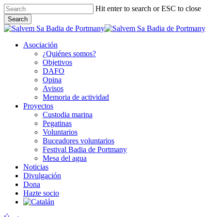
Skip
Hit enter to search or ESC to close
to
Search
main
Close
content
Search
Asociación
¿Quiénes somos?
Objetivos
DAFO
Opina
Avisos
Memoria de actividad
Proyectos
Custodia marina
Pegatinas
Voluntarios
Buceadores voluntarios
Festival Badia de Portmany
Mesa del agua
Noticias
Divulgación
Dona
Hazte socio