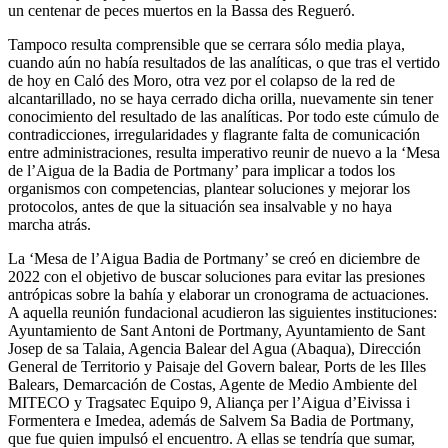
un centenar de peces muertos en la Bassa des Regueró.
Tampoco resulta comprensible que se cerrara sólo media playa,
cuando aún no había resultados de las analíticas, o que tras el vertido
de hoy en Caló des Moro, otra vez por el colapso de la red de
alcantarillado, no se haya cerrado dicha orilla, nuevamente sin tener
conocimiento del resultado de las analíticas. Por todo este cúmulo de
contradicciones, irregularidades y flagrante falta de comunicación
entre administraciones, resulta imperativo reunir de nuevo a la ‘Mesa
de l’Aigua de la Badia de Portmany’ para implicar a todos los
organismos con competencias, plantear soluciones y mejorar los
protocolos, antes de que la situación sea insalvable y no haya
marcha atrás.
La ‘Mesa de l’Aigua Badia de Portmany’ se creó en diciembre de
2022 con el objetivo de buscar soluciones para evitar las presiones
antrópicas sobre la bahía y elaborar un cronograma de actuaciones.
A aquella reunión fundacional acudieron las siguientes instituciones:
Ayuntamiento de Sant Antoni de Portmany, Ayuntamiento de Sant
Josep de sa Talaia, Agencia Balear del Agua (Abaqua), Dirección
General de Territorio y Paisaje del Govern balear, Ports de les Illes
Balears, Demarcación de Costas, Agente de Medio Ambiente del
MITECO y Tragsatec Equipo 9, Aliança per l’Aigua d’Eivissa i
Formentera e Imedea, además de Salvem Sa Badia de Portmany,
que fue quien impulsó el encuentro. A ellas se tendría que sumar,