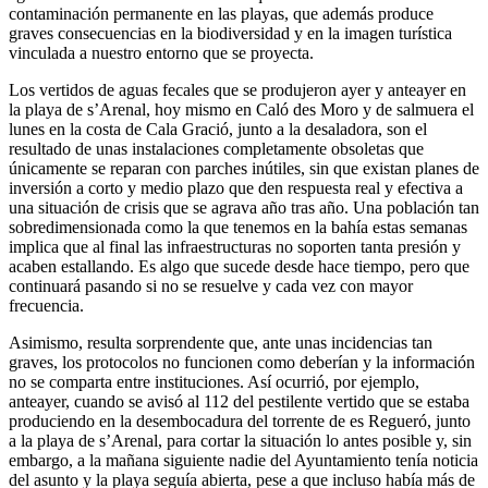
contaminación permanente en las playas, que además produce
graves consecuencias en la biodiversidad y en la imagen turística
vinculada a nuestro entorno que se proyecta.
Los vertidos de aguas fecales que se produjeron ayer y anteayer en
la playa de s’Arenal, hoy mismo en Caló des Moro y de salmuera el
lunes en la costa de Cala Gració, junto a la desaladora, son el
resultado de unas instalaciones completamente obsoletas que
únicamente se reparan con parches inútiles, sin que existan planes de
inversión a corto y medio plazo que den respuesta real y efectiva a
una situación de crisis que se agrava año tras año. Una población tan
sobredimensionada como la que tenemos en la bahía estas semanas
implica que al final las infraestructuras no soporten tanta presión y
acaben estallando. Es algo que sucede desde hace tiempo, pero que
continuará pasando si no se resuelve y cada vez con mayor
frecuencia.
Asimismo, resulta sorprendente que, ante unas incidencias tan
graves, los protocolos no funcionen como deberían y la información
no se comparta entre instituciones. Así ocurrió, por ejemplo,
anteayer, cuando se avisó al 112 del pestilente vertido que se estaba
produciendo en la desembocadura del torrente de es Regueró, junto
a la playa de s’Arenal, para cortar la situación lo antes posible y, sin
embargo, a la mañana siguiente nadie del Ayuntamiento tenía noticia
del asunto y la playa seguía abierta, pese a que incluso había más de