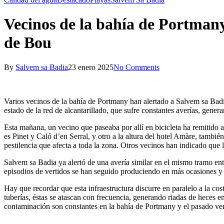
Vecinos de la bahía de Portmany
de Bou
By
Salvem sa Badia
23 enero 2025
No Comments
Varios vecinos de la bahía de Portmany han alertado a Salvem sa Badia
estado de la red de alcantarillado, que sufre constantes averías, gener
Esta mañana, un vecino que paseaba por allí en bicicleta ha remitido 
es Pinet y Caló d’en Serral, y otro a la altura del hotel Amàre, tambi
pestilencia que afecta a toda la zona. Otros vecinos han indicado que 
Salvem sa Badia ya alertó de una avería similar en el mismo tramo ent
episodios de vertidos se han seguido produciendo en más ocasiones y al
Hay que recordar que esta infraestructura discurre en paralelo a la co
tuberías, éstas se atascan con frecuencia, generando riadas de heces e
contaminación son constantes en la bahía de Portmany y el pasado ver