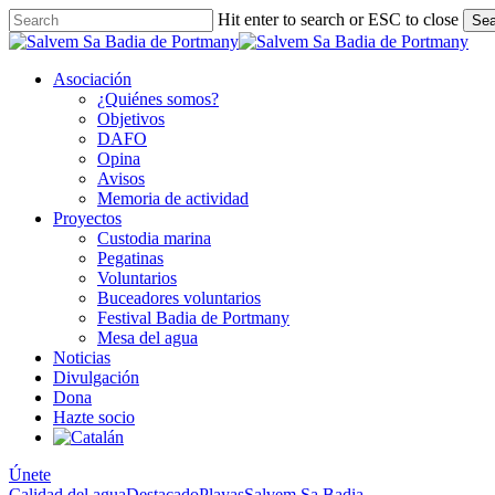
Skip
Hit enter to search or ESC to close
Sea
to
Close
main
Search
content
Asociación
¿Quiénes somos?
Objetivos
DAFO
Opina
Avisos
Memoria de actividad
Proyectos
Custodia marina
Pegatinas
Voluntarios
Buceadores voluntarios
Festival Badia de Portmany
Mesa del agua
Noticias
Divulgación
Dona
Hazte socio
Únete
Calidad del agua
Destacado
Playas
Salvem Sa Badia