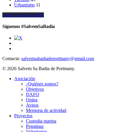
Urbanismo
11
Share
Share
Share
Share
Pin
Síguenos #SalvemSaBadia
Contacta:
salvemsabadiadeportmany@gmail.com
© 2026 Salvem Sa Badia de Portmany.
Close
Asociación
Menu
¿Quiénes somos?
Objetivos
DAFO
Opina
Avisos
Memoria de actividad
Proyectos
Custodia marina
Pegatinas
Voluntarios