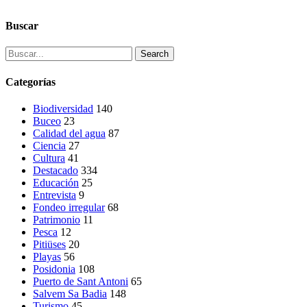
Buscar
Search
Categorías
Biodiversidad
140
Buceo
23
Calidad del agua
87
Ciencia
27
Cultura
41
Destacado
334
Educación
25
Entrevista
9
Fondeo irregular
68
Patrimonio
11
Pesca
12
Pitiüses
20
Playas
56
Posidonia
108
Puerto de Sant Antoni
65
Salvem Sa Badia
148
Turismo
45