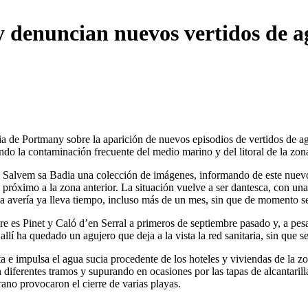
 denuncian nuevos vertidos de agu
 de Portmany sobre la aparición de nuevos episodios de vertidos de agua
ando la contaminación frecuente del medio marino y del litoral de la zon
a Salvem sa Badia una colección de imágenes, informando de este nuevo e
én próximo a la zona anterior. La situación vuelve a ser dantesca, con 
la avería ya lleva tiempo, incluso más de un mes, sin que de momento se
re es Pinet y Caló d’en Serral a primeros de septiembre pasado y, a pesa
lí ha quedado un agujero que deja a la vista la red sanitaria, sin que 
sta e impulsa el agua sucia procedente de los hoteles y viviendas de la z
n diferentes tramos y supurando en ocasiones por las tapas de alcantari
ano provocaron el cierre de varias playas.