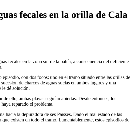
as fecales en la orilla de Cala
s fecales en la zona sur de la bahía, a consecuencia del deficiente
a.
pisodio, con dos focos: uno en el tramo situado entre las orillas de
una sucesión de charcos de aguas sucias en ambos lugares y una
 le dé solución.
r de ello, ambas playas seguían abiertas. Desde entonces, los
se haya reparado el problema.
ona hacia la depuradora de ses Païsses. Dado el mal estado de las
lla que existen en todo el tramo. Lamentablemente, estos episodios de