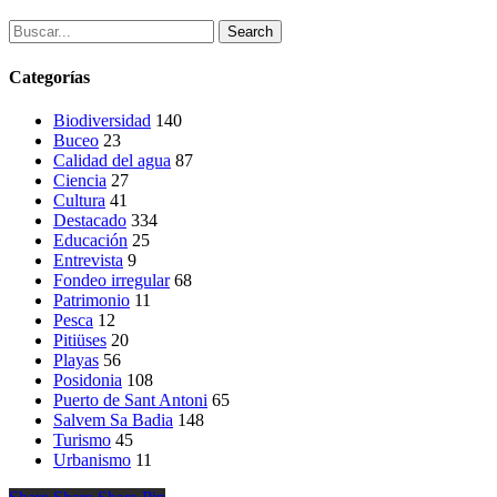
Search
Categorías
Biodiversidad
140
Buceo
23
Calidad del agua
87
Ciencia
27
Cultura
41
Destacado
334
Educación
25
Entrevista
9
Fondeo irregular
68
Patrimonio
11
Pesca
12
Pitiüses
20
Playas
56
Posidonia
108
Puerto de Sant Antoni
65
Salvem Sa Badia
148
Turismo
45
Urbanismo
11
Share