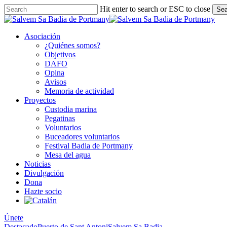
Skip
Hit enter to search or ESC to close
Sea
to
Close
main
Search
content
Asociación
¿Quiénes somos?
Objetivos
DAFO
Opina
Avisos
Memoria de actividad
Proyectos
Custodia marina
Pegatinas
Voluntarios
Buceadores voluntarios
Festival Badia de Portmany
Mesa del agua
Noticias
Divulgación
Dona
Hazte socio
Únete
Destacado
Puerto de Sant Antoni
Salvem Sa Badia