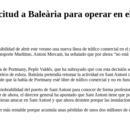
citud a Baleària para operar en e
ilidad de abrir este verano una nueva línea de tráfico comercial en el
ansporte Marítimo, Antoni Mercant, ha señalado que por ahora “no está p
a de Portmany, Pepín Valdés, que ha subrayado que con esta decisión se
etros de eslora. Baleària pretendía retomar la actividad en Sant Antoni
de que la bahía de Portmany esté libre de tráfico comercial y no en fu
brabilidad del puerto de Sant Antoni para conocer de forma profesional
ir de ahora, el director general ha apuntado que Sant Antoni tiene que 
eran atracar en Sant Antoni y que ahora desisten porque las instalacio
er más rentable porque acumula unas pérdidas de unos dos millones de 