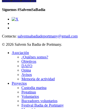
Share
Share
Share
Pin
Síguenos #SalvemSaBadia
Contacta:
salvemsabadiadeportmany@gmail.com
© 2026 Salvem Sa Badia de Portmany.
Close
Asociación
Menu
¿Quiénes somos?
Objetivos
DAFO
Opina
Avisos
Memoria de actividad
Proyectos
Custodia marina
Pegatinas
Voluntarios
Buceadores voluntarios
Festival Badia de Portmany