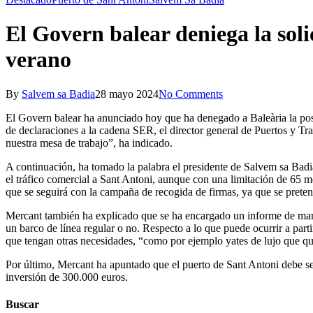
El Govern balear deniega la soli
verano
By
Salvem sa Badia
28 mayo 2024
No Comments
El Govern balear ha anunciado hoy que ha denegado a Baleària la posib
de declaraciones a la cadena SER, el director general de Puertos y Tr
nuestra mesa de trabajo”, ha indicado.
A continuación, ha tomado la palabra el presidente de Salvem sa Badi
el tráfico comercial a Sant Antoni, aunque con una limitación de 65 m
que se seguirá con la campaña de recogida de firmas, ya que se preten
Mercant también ha explicado que se ha encargado un informe de manio
un barco de línea regular o no. Respecto a lo que puede ocurrir a part
que tengan otras necesidades, “como por ejemplo yates de lujo que qui
Por último, Mercant ha apuntado que el puerto de Sant Antoni debe s
inversión de 300.000 euros.
Buscar