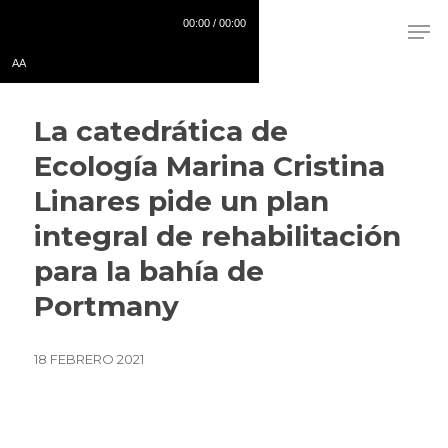
Skip
00:00 / 00:00
to
AA
main
content
La catedrática de
Ecología Marina Cristina
Linares pide un plan
integral de rehabilitación
para la bahía de
Portmany
18 FEBRERO 2021