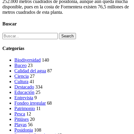
252.000 metros cuadrados de posidonia, aunque aún queda mucha
disponible, pues en la costa de Formentera existen 76,5 millones de
metros cuadrados de esta planta.
Buscar
Search
Categorías
Biodiversidad
140
Buceo
23
Calidad del agua
87
Ciencia
27
Cultura
41
Destacado
334
Educación
25
Entrevista
9
Fondeo irregular
68
Patrimonio
11
Pesca
12
Pitiüses
20
Playas
56
Posidonia
108