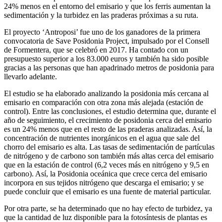
24% menos en el entorno del emisario y que los ferris aumentan la
sedimentación y la turbidez en las praderas próximas a su ruta.
El proyecto ‘Antroposi’ fue uno de los ganadores de la primera
convocatoria de Save Posidonia Project, impulsado por el Consell
de Formentera, que se celebró en 2017. Ha contado con un
presupuesto superior a los 83.000 euros y también ha sido posible
gracias a las personas que han apadrinado metros de posidonia para
llevarlo adelante.
El estudio se ha elaborado analizando la posidonia más cercana al
emisario en comparación con otra zona más alejada (estación de
control). Entre las conclusiones, el estudio determina que, durante el
año de seguimiento, el crecimiento de posidonia cerca del emisario
es un 24% menos que en el resto de las praderas analizadas. Así, la
concentración de nutrientes inorgánicos en el agua que sale del
chorro del emisario es alta. Las tasas de sedimentación de partículas
de nitrógeno y de carbono son también más altas cerca del emisario
que en la estación de control (6,2 veces más en nitrógeno y 9,5 en
carbono). Así, la Posidonia oceánica que crece cerca del emisario
incorpora en sus tejidos nitrógeno que descarga el emisario; y se
puede concluir que el emisario es una fuente de material particular.
Por otra parte, se ha determinado que no hay efecto de turbidez, ya
que la cantidad de luz disponible para la fotosíntesis de plantas es