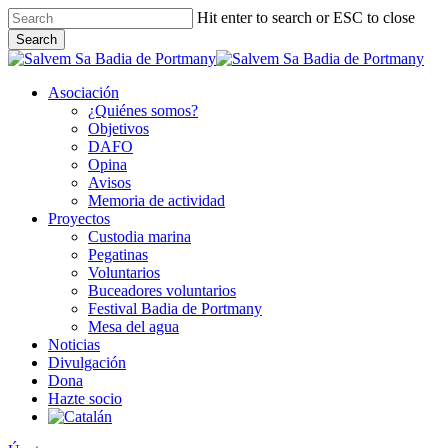
Skip
Hit enter to search or ESC to close
to
Search
main
Close
content
Search
Asociación
¿Quiénes somos?
Objetivos
DAFO
Opina
Avisos
Memoria de actividad
Proyectos
Custodia marina
Pegatinas
Voluntarios
Buceadores voluntarios
Festival Badia de Portmany
Mesa del agua
Noticias
Divulgación
Dona
Hazte socio