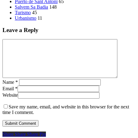
Puerto de Sant Antoni
65
Salvem Sa Badia
148
Turismo
45
Urbanismo
11
Leave a Reply
Name
*
Email
*
Website
Save my name, email, and website in this browser for the next
time I comment.
Share
Share
Share
Share
Pin