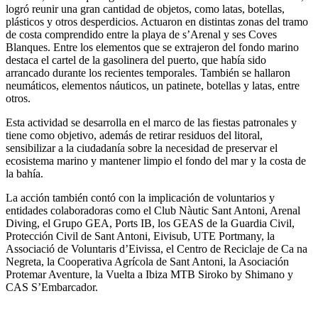
logró reunir una gran cantidad de objetos, como latas, botellas,
plásticos y otros desperdicios. Actuaron en distintas zonas del tramo
de costa comprendido entre la playa de s’Arenal y ses Coves
Blanques. Entre los elementos que se extrajeron del fondo marino
destaca el cartel de la gasolinera del puerto, que había sido
arrancado durante los recientes temporales. También se hallaron
neumáticos, elementos náuticos, un patinete, botellas y latas, entre
otros.
Esta actividad se desarrolla en el marco de las fiestas patronales y
tiene como objetivo, además de retirar residuos del litoral,
sensibilizar a la ciudadanía sobre la necesidad de preservar el
ecosistema marino y mantener limpio el fondo del mar y la costa de
la bahía.
La acción también contó con la implicación de voluntarios y
entidades colaboradoras como el Club Nàutic Sant Antoni, Arenal
Diving, el Grupo GEA, Ports IB, los GEAS de la Guardia Civil,
Protección Civil de Sant Antoni, Eivisub, UTE Portmany, la
Associació de Voluntaris d’Eivissa, el Centro de Reciclaje de Ca na
Negreta, la Cooperativa Agrícola de Sant Antoni, la Asociación
Protemar Aventure, la Vuelta a Ibiza MTB Siroko by Shimano y
CAS S’Embarcador.