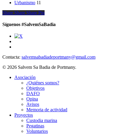
Urbanismo
11
Share
Share
Share
Share
Pin
Síguenos #SalvemSaBadia
Contacta:
salvemsabadiadeportmany@gmail.com
© 2026 Salvem Sa Badia de Portmany.
Close
Asociación
Menu
¿Quiénes somos?
Objetivos
DAFO
Opina
Avisos
Memoria de actividad
Proyectos
Custodia marina
Pegatinas
Voluntarios