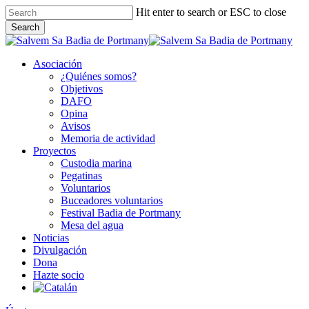
Skip
Hit enter to search or ESC to close
to
Search
main
Close
content
Search
Asociación
¿Quiénes somos?
Objetivos
DAFO
Opina
Avisos
Memoria de actividad
Proyectos
Custodia marina
Pegatinas
Voluntarios
Buceadores voluntarios
Festival Badia de Portmany
Mesa del agua
Noticias
Divulgación
Dona
Hazte socio