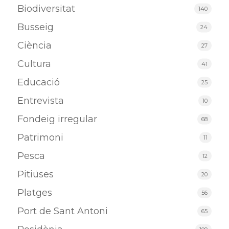
Biodiversitat
140
Busseig
24
Ciència
27
Cultura
41
Educació
25
Entrevista
10
Fondeig irregular
68
Patrimoni
11
Pesca
12
Pitiüses
20
Platges
56
Port de Sant Antoni
65