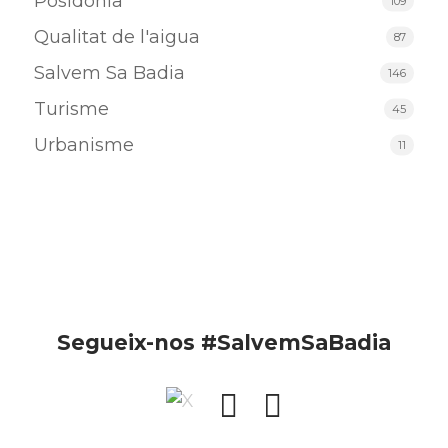
Posidònia
109
Qualitat de l'aigua
87
Salvem Sa Badia
146
Turisme
45
Urbanisme
11
Segueix-nos #SalvemSaBadia