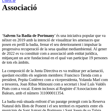
Uneix-te
Associació
‘
Salvem Sa Badia de Portmany
’ és una iniciativa popular que va
néixer en 2019 amb la intenció de visualitzar les amenaces que
posen en perill la badia, frenar el seu deteriorament i impulsar la
progressiva recuperació de la seua qualitat mediambiental. Al gener
de 2022 es va constituir com a associació amb entitat jurídica,
mitjançant un acte fundacional en el qual van participar 19 persones
de tots els àmbits.
La composició de la Junta Directiva es va realitzar per aclamació,
quedant escollits els següents membres: Francisco Tienda com a
president, Pepita Gutiérrez com a vicepresidenta, Yolanda Marí com
a tresorera, Joan Ribas Mimouni com a secretari i José Luís Valdés
Prats com a vocal. Estem inclosos al Registre d’Associacions de
Balears, amb el número 311000011354.
La badia està situada enfront d’un paratge protegit com la Reserva
Natural dels Illots de Ponent i el seu territori es reparteix entre els
municipis de Sant Antoni de Portmany i Sant Josep de sa Talaia.