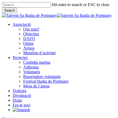
Skip
Hit enter to search or ESC to close
to
Search
main
Close
content
Search
Associació
Qui som?
Objectius
DAFO
Opina
Avisos
Memòria d’activitat
Projectes
Custòdia marina
Adhesius
Voluntaris
Bussejadors voluntaris
Festival Badia de Portmany
Mesa de l’aigua
Notícies
Divulgació
Dona
Fes-te soci