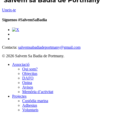
‘Salvem sa Badia de Portmany’
Uneix-te
Síguenos #SalvemSaBadia
Contacta:
salvemsabadiadeportmany@gmail.com
© 2026 Salvem Sa Badia de Portmany.
Close
Associació
Menu
Qui som?
Objectius
DAFO
Opina
Avisos
Memòria d’activitat
Projectes
Custòdia marina
Adhesius
Voluntaris