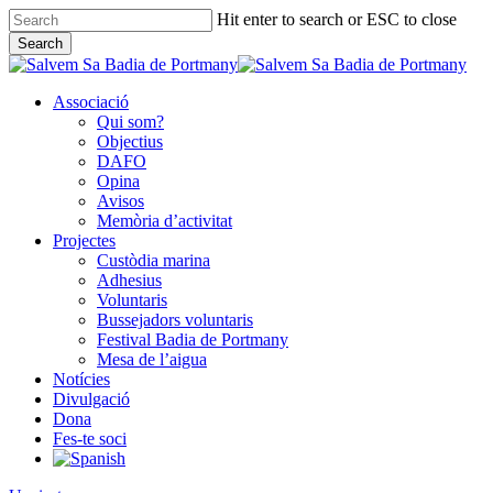
Skip
Hit enter to search or ESC to close
to
Search
main
Close
content
Search
Associació
Qui som?
Objectius
DAFO
Opina
Avisos
Memòria d’activitat
Projectes
Custòdia marina
Adhesius
Voluntaris
Bussejadors voluntaris
Festival Badia de Portmany
Mesa de l’aigua
Notícies
Divulgació
Dona
Fes-te soci