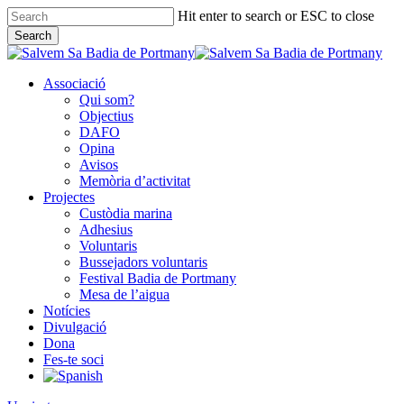
Skip
Hit enter to search or ESC to close
to
Search
main
Close
content
Search
Associació
Qui som?
Objectius
DAFO
Opina
Avisos
Memòria d’activitat
Projectes
Custòdia marina
Adhesius
Voluntaris
Bussejadors voluntaris
Festival Badia de Portmany
Mesa de l’aigua
Notícies
Divulgació
Dona
Fes-te soci