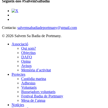
Segueix-nos #SalvemSaBadia
Contacta:
salvemsabadiadeportmany@gmail.com
© 2026 Salvem Sa Badia de Portmany.
Close
Associació
Menu
Qui som?
Objectius
DAFO
Opina
Avisos
Memòria d’activitat
Projectes
Custòdia marina
Adhesius
Voluntaris
Bussejadors voluntaris
Festival Badia de Portmany
Mesa de l’aigua
Notícies