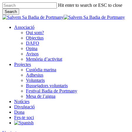
Skip
Hit enter to search or ESC to close
to
Search
main
Close
content
Search
Associació
Qui som?
Objectius
DAFO
Opina
Avisos
Memòria d’activitat
Projectes
Custòdia marina
Adhesius
Voluntaris
Bussejadors voluntaris
Festival Badia de Portmany
Mesa de l’aigua
Notícies
Divulgació
Dona
Fes-te soci