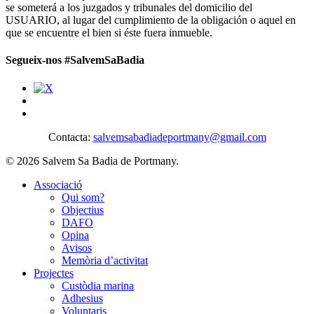
se someterá a los juzgados y tribunales del domicilio del
USUARIO, al lugar del cumplimiento de la obligación o aquel en
que se encuentre el bien si éste fuera inmueble.
Segueix-nos #SalvemSaBadia
Contacta:
salvemsabadiadeportmany@gmail.com
© 2026 Salvem Sa Badia de Portmany.
Close
Associació
Menu
Qui som?
Objectius
DAFO
Opina
Avisos
Memòria d’activitat
Projectes
Custòdia marina
Adhesius
Voluntaris