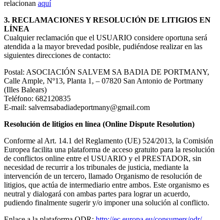
relacionan
aquí
3. RECLAMACIONES Y RESOLUCIÓN DE LITIGIOS EN
LÍNEA
Cualquier reclamación que el USUARIO considere oportuna será
atendida a la mayor brevedad posible, pudiéndose realizar en las
siguientes direcciones de contacto:
Postal: ASOCIACIÓN SALVEM SA BADIA DE PORTMANY,
Calle Ample, Nº13, Planta 1, – 07820 San Antonio de Portmany
(Illes Balears)
Teléfono: 682120835
E-mail: salvemsabadiadeportmany@gmail.com
Resolución de litigios en línea (Online Dispute Resolution)
Conforme al Art. 14.1 del Reglamento (UE) 524/2013, la Comisión
Europea facilita una plataforma de acceso gratuito para la resolución
de conflictos online entre el USUARIO y el PRESTADOR, sin
necesidad de recurrir a los tribunales de justicia, mediante la
intervención de un tercero, llamado Organismo de resolución de
litigios, que actúa de intermediario entre ambos. Este organismo es
neutral y dialogará con ambas partes para lograr un acuerdo,
pudiendo finalmente sugerir y/o imponer una solución al conflicto.
Enlace a la plataforma ODR:
http://ec.europa.eu/consumers/odr/