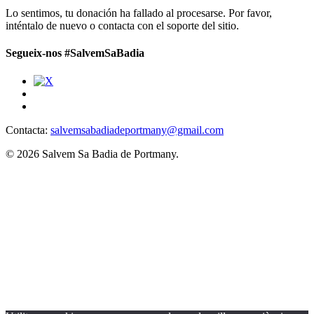
Lo sentimos, tu donación ha fallado al procesarse. Por favor,
inténtalo de nuevo o contacta con el soporte del sitio.
Segueix-nos #SalvemSaBadia
Contacta:
salvemsabadiadeportmany@gmail.com
© 2026 Salvem Sa Badia de Portmany.
Associació
Projectes
Qui som?
Notícies
Objectius
Custòdia marina
DAFO
Divulgació
Adhesius
Opina
Voluntaris
Dona
Avisos
Bussejadors voluntaris
Memòria d’activitat
Fes-te soci
Festival Badia de Portmany
Mesa de l’aigua