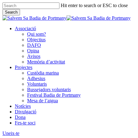
Skip
Hit enter to search or ESC to close
Clo
to
Search
Me
main
Close
content
Search
Associació
Qui som?
Objectius
DAFO
Opina
Avisos
Memòria d’activitat
Projectes
Custòdia marina
Adhesius
Voluntaris
Bussejadors voluntaris
Festival Badia de Portmany
Mesa de l’aigua
Notícies
Divulgació
Dona
Fes-te soci
Uneix-te