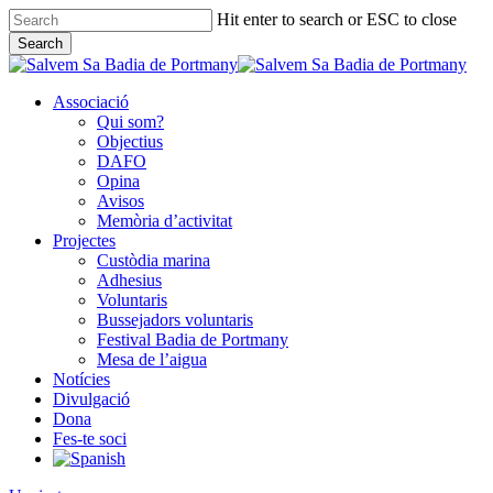
Skip
Hit enter to search or ESC to close
to
Search
main
Close
content
Search
Associació
Qui som?
Objectius
DAFO
Opina
Avisos
Memòria d’activitat
Projectes
Custòdia marina
Adhesius
Voluntaris
Bussejadors voluntaris
Festival Badia de Portmany
Mesa de l’aigua
Notícies
Divulgació
Dona
Fes-te soci