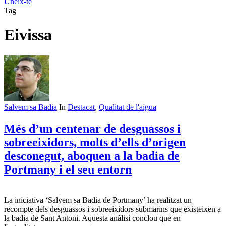
Uneix-te
Tag
Eivissa
Salvem sa Badia
In
Destacat
,
Qualitat de l'aigua
Més d’un centenar de desguassos i
sobreeixidors, molts d’ells d’origen
desconegut, aboquen a la badia de
Portmany i el seu entorn
La iniciativa ‘Salvem sa Badia de Portmany’ ha realitzat un
recompte dels desguassos i sobreeixidors submarins que existeixen a
la badia de Sant Antoni. Aquesta anàlisi conclou que en