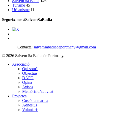
Salvem Sa Badia
146
Turisme
45
Urbanisme
11
Segueix-nos #SalvemSaBadia
Contacta:
salvemsabadiadeportmany@gmail.com
© 2026 Salvem Sa Badia de Portmany.
Close
Associació
Menu
Qui som?
Objectius
DAFO
Opina
Avisos
Memòria d’activitat
Projectes
Custòdia marina
Adhesius
Voluntaris