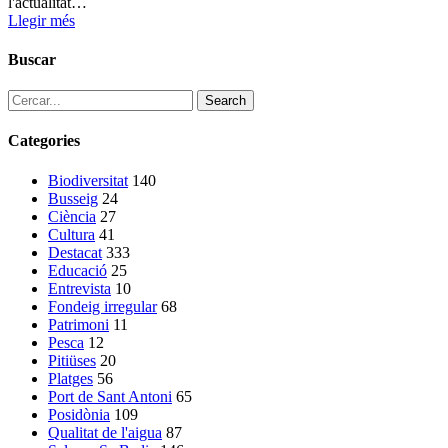
l'actualitat…
Llegir més
Buscar
Search
Categories
Biodiversitat
140
Busseig
24
Ciència
27
Cultura
41
Destacat
333
Educació
25
Entrevista
10
Fondeig irregular
68
Patrimoni
11
Pesca
12
Pitiüses
20
Platges
56
Port de Sant Antoni
65
Posidònia
109
Qualitat de l'aigua
87