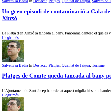
Salvem sa Badia
In
Destacat
,
Platges
,
Qualitat de l'aigua
,
Salvem Sa 
Un greu episodi de contaminació a Cala de 
Xinxó
La Platja d'en Xinxó ja tancada al bany. Panorama dantesc el que es 
Llegir més
Salvem sa Badia
In
Destacat
,
Platges
,
Qualitat de l'aigua
,
Turisme
Platges de Comte queda tancada al bany p
L'Ajuntament de Sant Josep ha ordenat aquest migdia hissar la bandera
Llegir més