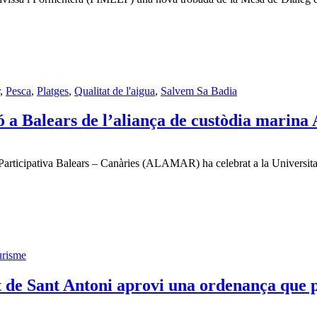
,
Pesca
,
Platges
,
Qualitat de l'aigua
,
Salvem Sa Badia
ció a Balears de l’aliança de custòdia mar
 Participativa Balears – Canàries (ALAMAR) ha celebrat a la Universitat 
urisme
e Sant Antoni aprovi una ordenança que pro