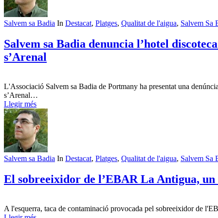
Salvem sa Badia
In
Destacat
,
Platges
,
Qualitat de l'aigua
,
Salvem Sa 
Salvem sa Badia denuncia l’hotel discoteca
s’Arenal
L'Associació Salvem sa Badia de Portmany ha presentat una denúncia da
s’Arenal…
Llegir més
Salvem sa Badia
In
Destacat
,
Platges
,
Qualitat de l'aigua
,
Salvem Sa 
El sobreeixidor de l’EBAR La Antigua, un a
A l'esquerra, taca de contaminació provocada pel sobreeixidor de l'EB
Llegir més