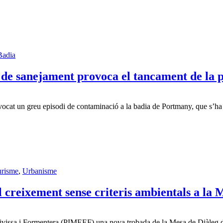
Badia
de sanejament provoca el tancament de la p
ovocat un greu episodi de contaminació a la badia de Portmany, que s’h
urisme
,
Urbanisme
 creixement sense criteris ambientals a la 
’Eivissa i Formentera (PIMEEF) una nova trobada de la Mesa de Diàleg d