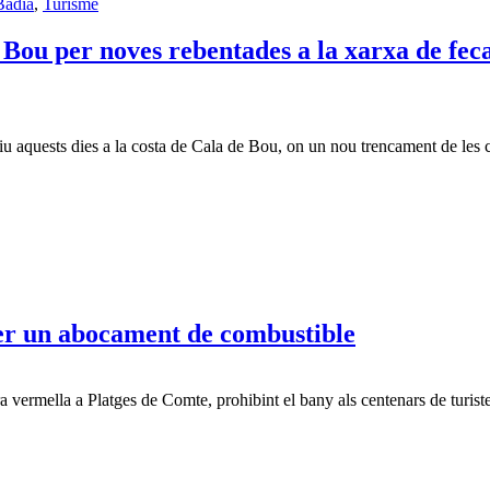
Badia
,
Turisme
Bou per noves rebentades a la xarxa de feca
viu aquests dies a la costa de Cala de Bou, on un nou trencament de le
er un abocament de combustible
 vermella a Platges de Comte, prohibint el bany als centenars de turist