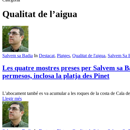
Qualitat de l’aigua
Salvem sa Badia
In
Destacat
,
Platges
,
Qualitat de l'aigua
,
Salvem Sa 
Les quatre mostres preses per Salvem sa Ba
permesos, inclosa la platja des Pinet
L'abocament també es va acumular a les roques de la costa de Cala d
Llegir més