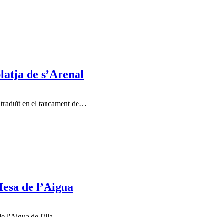
latja de s’Arenal
a traduït en el tancament de…
Mesa de l’Aigua
e l'Aigua de l'illa…