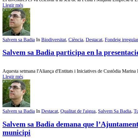
Llegir més
Salvem sa Badia
In
Biodiversitat
,
Ciència
,
Destacat
,
Fondeig irregular
Salvem sa Badia participa en la presenta
Aquesta setmana l'Aliança d'Entitats i Iniciatives de Custòdia Marina
Llegir més
Salvem sa Badia
In
Destacat
,
Qualitat de l'aigua
,
Salvem Sa Badia
,
T
Salvem sa Badia demana que l’Ajuntament d
municipi