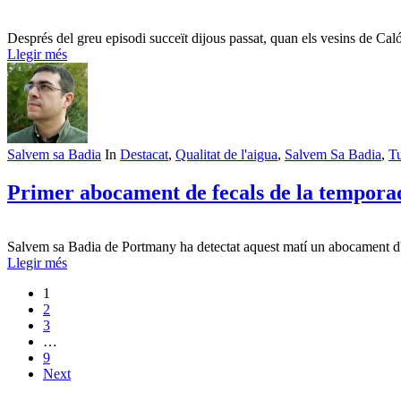
Després del greu episodi succeït dijous passat, quan els vesins de Cal
Llegir més
Salvem sa Badia
In
Destacat
,
Qualitat de l'aigua
,
Salvem Sa Badia
,
T
Primer abocament de fecals de la tempora
Salvem sa Badia de Portmany ha detectat aquest matí un abocament d'aig
Llegir més
1
2
3
…
9
Next