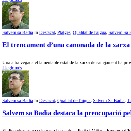
Salvem sa Badia
In
Destacat
,
Platges
,
Qualitat de l'aigua
,
Salvem Sa 
El trencament d’una canonada de la xarxa 
Una altra vegada el lamentable estat de la xarxa de sanejament ha pr
Llegir més
Salvem sa Badia
In
Destacat
,
Qualitat de l'aigua
,
Salvem Sa Badia
,
T
Salvem sa Badia destaca la preocupació pel
El divendres es va celebrar a la seu de la Petita i Mitjana Empresa d