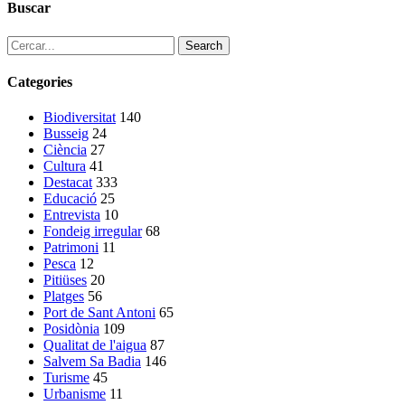
Buscar
Search
Categories
Biodiversitat
140
Busseig
24
Ciència
27
Cultura
41
Destacat
333
Educació
25
Entrevista
10
Fondeig irregular
68
Patrimoni
11
Pesca
12
Pitiüses
20
Platges
56
Port de Sant Antoni
65
Posidònia
109
Qualitat de l'aigua
87
Salvem Sa Badia
146
Turisme
45
Urbanisme
11