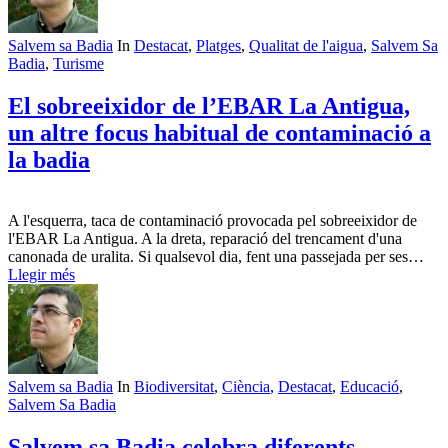
Salvem sa Badia
In
Destacat
,
Platges
,
Qualitat de l'aigua
,
Salvem Sa
Badia
,
Turisme
El sobreeixidor de l’EBAR La Antigua,
un altre focus habitual de contaminació a
la badia
A l'esquerra, taca de contaminació provocada pel sobreeixidor de
l'EBAR La Antigua. A la dreta, reparació del trencament d'una
canonada de uralita. Si qualsevol dia, fent una passejada per ses…
Llegir més
Salvem sa Badia
In
Biodiversitat
,
Ciència
,
Destacat
,
Educació
,
Salvem Sa Badia
Salvem sa Badia celebra diferents