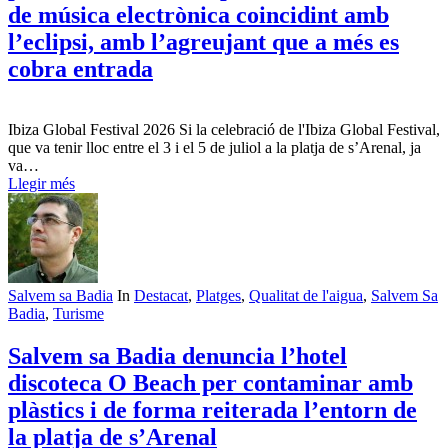
de música electrònica coincidint amb
l’eclipsi, amb l’agreujant que a més es
cobra entrada
Ibiza Global Festival 2026 Si la celebració de l'Ibiza Global Festival,
que va tenir lloc entre el 3 i el 5 de juliol a la platja de s’Arenal, ja
va…
Llegir més
Salvem sa Badia
In
Destacat
,
Platges
,
Qualitat de l'aigua
,
Salvem Sa
Badia
,
Turisme
Salvem sa Badia denuncia l’hotel
discoteca O Beach per contaminar amb
plàstics i de forma reiterada l’entorn de
la platja de s’Arenal