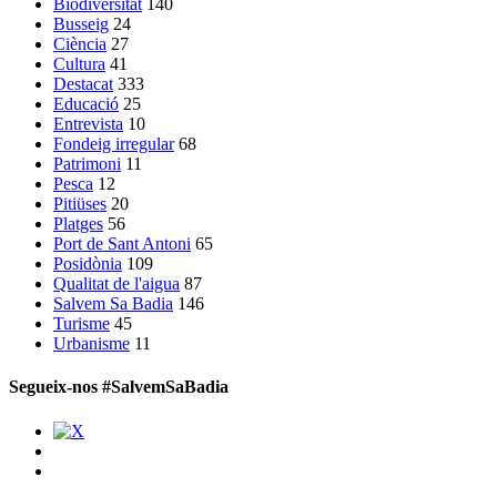
Biodiversitat
140
Busseig
24
Ciència
27
Cultura
41
Destacat
333
Educació
25
Entrevista
10
Fondeig irregular
68
Patrimoni
11
Pesca
12
Pitiüses
20
Platges
56
Port de Sant Antoni
65
Posidònia
109
Qualitat de l'aigua
87
Salvem Sa Badia
146
Turisme
45
Urbanisme
11
Segueix-nos #SalvemSaBadia