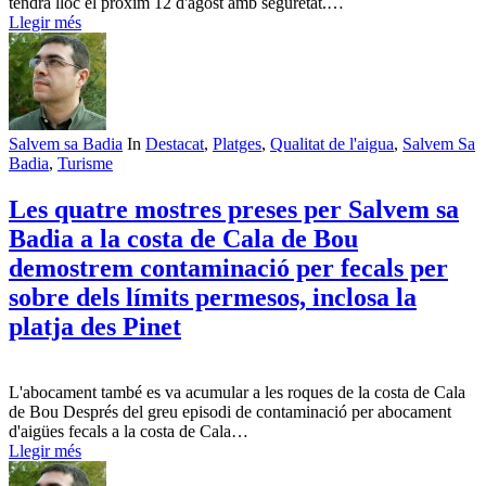
tendrà lloc el pròxim 12 d'agost amb seguretat.…
Llegir més
Salvem sa Badia
In
Destacat
,
Platges
,
Qualitat de l'aigua
,
Salvem Sa
Badia
,
Turisme
Les quatre mostres preses per Salvem sa
Badia a la costa de Cala de Bou
demostrem contaminació per fecals per
sobre dels límits permesos, inclosa la
platja des Pinet
L'abocament també es va acumular a les roques de la costa de Cala
de Bou Després del greu episodi de contaminació per abocament
d'aigües fecals a la costa de Cala…
Llegir més