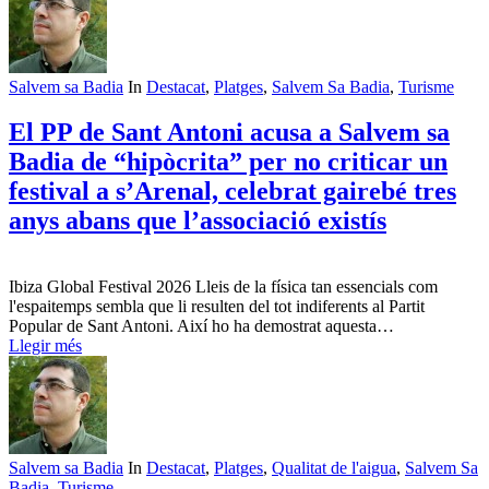
Salvem sa Badia
In
Destacat
,
Platges
,
Salvem Sa Badia
,
Turisme
El PP de Sant Antoni acusa a Salvem sa
Badia de “hipòcrita” per no criticar un
festival a s’Arenal, celebrat gairebé tres
anys abans que l’associació existís
Ibiza Global Festival 2026 Lleis de la física tan essencials com
l'espaitemps sembla que li resulten del tot indiferents al Partit
Popular de Sant Antoni. Així ho ha demostrat aquesta…
Llegir més
Salvem sa Badia
In
Destacat
,
Platges
,
Qualitat de l'aigua
,
Salvem Sa
Badia
,
Turisme