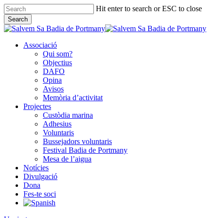
Skip
Hit enter to search or ESC to close
to
Search
main
Close
content
Search
Associació
Qui som?
Objectius
DAFO
Opina
Avisos
Memòria d’activitat
Projectes
Custòdia marina
Adhesius
Voluntaris
Bussejadors voluntaris
Festival Badia de Portmany
Mesa de l’aigua
Notícies
Divulgació
Dona
Fes-te soci