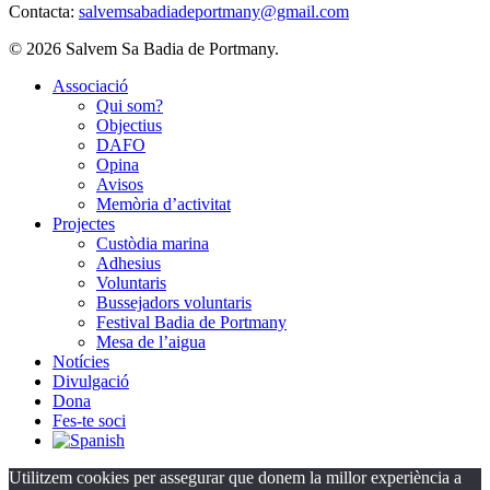
Contacta:
salvemsabadiadeportmany@gmail.com
© 2026 Salvem Sa Badia de Portmany.
Close
Associació
Menu
Qui som?
Objectius
DAFO
Opina
Avisos
Memòria d’activitat
Projectes
Custòdia marina
Adhesius
Voluntaris
Bussejadors voluntaris
Festival Badia de Portmany
Mesa de l’aigua
Notícies
Divulgació
Dona
Fes-te soci
Utilitzem cookies per assegurar que donem la millor experiència a