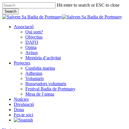
Skip
Hit enter to search or ESC to close
to
Search
main
Close
content
Search
Associació
Qui som?
Objectius
DAFO
Opina
Avisos
Memòria d’activitat
Projectes
Custòdia marina
Adhesius
Voluntaris
Bussejadors voluntaris
Festival Badia de Portmany
Mesa de l’aigua
Notícies
Divulgació
Dona
Fes-te soci