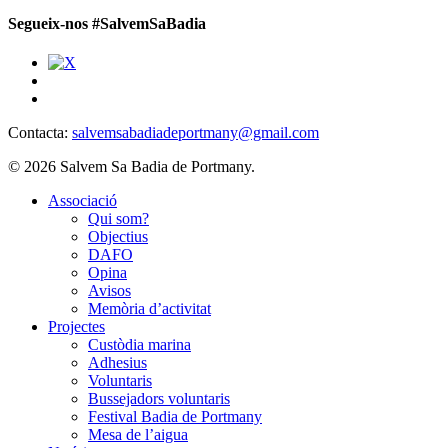
Segueix-nos #SalvemSaBadia
Contacta:
salvemsabadiadeportmany@gmail.com
© 2026 Salvem Sa Badia de Portmany.
Close
Associació
Menu
Qui som?
Objectius
DAFO
Opina
Avisos
Memòria d’activitat
Projectes
Custòdia marina
Adhesius
Voluntaris
Bussejadors voluntaris
Festival Badia de Portmany
Mesa de l’aigua