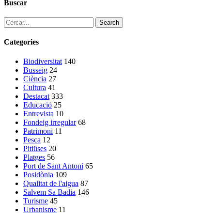
Buscar
Search
Categories
Biodiversitat
140
Busseig
24
Ciència
27
Cultura
41
Destacat
333
Educació
25
Entrevista
10
Fondeig irregular
68
Patrimoni
11
Pesca
12
Pitiüses
20
Platges
56
Port de Sant Antoni
65
Posidònia
109
Qualitat de l'aigua
87
Salvem Sa Badia
146
Turisme
45
Urbanisme
11