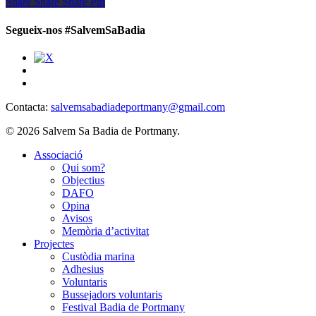
Share
Share
Share
Share
Pin
Segueix-nos #SalvemSaBadia
Contacta:
salvemsabadiadeportmany@gmail.com
© 2026 Salvem Sa Badia de Portmany.
Close
Associació
Menu
Qui som?
Objectius
DAFO
Opina
Avisos
Memòria d’activitat
Projectes
Custòdia marina
Adhesius
Voluntaris
Bussejadors voluntaris
Festival Badia de Portmany