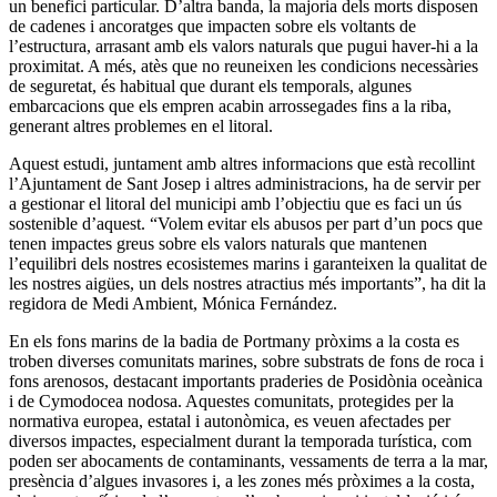
un benefici particular. D’altra banda, la majoria dels morts disposen
de cadenes i ancoratges que impacten sobre els voltants de
l’estructura, arrasant amb els valors naturals que pugui haver-hi a la
proximitat. A més, atès que no reuneixen les condicions necessàries
de seguretat, és habitual que durant els temporals, algunes
embarcacions que els empren acabin arrossegades fins a la riba,
generant altres problemes en el litoral.
Aquest estudi, juntament amb altres informacions que està recollint
l’Ajuntament de Sant Josep i altres administracions, ha de servir per
a gestionar el litoral del municipi amb l’objectiu que es faci un ús
sostenible d’aquest. “Volem evitar els abusos per part d’un pocs que
tenen impactes greus sobre els valors naturals que mantenen
l’equilibri dels nostres ecosistemes marins i garanteixen la qualitat de
les nostres aigües, un dels nostres atractius més importants”, ha dit la
regidora de Medi Ambient, Mónica Fernández.
En els fons marins de la badia de Portmany pròxims a la costa es
troben diverses comunitats marines, sobre substrats de fons de roca i
fons arenosos, destacant importants praderies de Posidònia oceànica
i de Cymodocea nodosa. Aquestes comunitats, protegides per la
normativa europea, estatal i autonòmica, es veuen afectades per
diversos impactes, especialment durant la temporada turística, com
poden ser abocaments de contaminants, vessaments de terra a la mar,
presència d’algues invasores i, a les zones més pròximes a la costa,