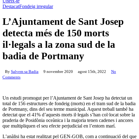
Uneix-te
Destacat
Fondeig irregular
L’Ajuntament de Sant Josep
detecta més de 150 morts
il·legals a la zona sud de la
badia de Portmany
By
Salvem sa Badia
9 novembre 2020
agost 15th, 2022
No
Comments
Un estudi promogut per l’Ajuntament de Sant Josep ha detectat un
total de 156 estructures de fondeig (morts) en el tram sud de la badia
de Portmany, dins del seu terme municipal. Aquest treball també ha
detectat que el 41% d’aquests morts il·legals s’han col·locat sobre la
praderia de Posidònia oceànica i la majoria tenen cadenes i ancores
que multipliquen el seu efecte perjudicial en l’entorn marí.
L’anàlisi ha estat realitzat pel GEN-GOB, com a continuació del que