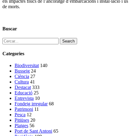
els impactes físics de l’ancoratge d’embarcacions i instal·lació i ús
de morts.
Buscar
Search
Categories
Biodiversitat
140
Busseig
24
Ciència
27
Cultura
41
Destacat
333
Educació
25
Entrevista
10
Fondeig irregular
68
Patrimoni
11
Pesca
12
Pitiüses
20
Platges
56
Port de Sant Antoni
65