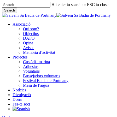
Skip
Hit enter to search or ESC to close
to
Search
main
Close
content
Search
Associació
Qui som?
Objectius
DAFO
Opina
Avisos
Memòria d’activitat
Projectes
Custòdia marina
Adhesius
Voluntaris
Bussejadors voluntaris
Festival Badia de Portmany
Mesa de l’aigua
Notícies
Divulgació
Dona
Fes-te soci