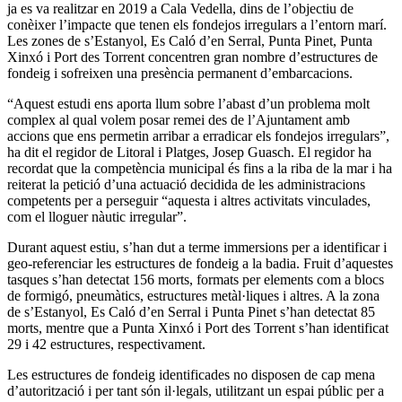
ja es va realitzar en 2019 a Cala Vedella, dins de l’objectiu de
conèixer l’impacte que tenen els fondejos irregulars a l’entorn marí.
Les zones de s’Estanyol, Es Caló d’en Serral, Punta Pinet, Punta
Xinxó i Port des Torrent concentren gran nombre d’estructures de
fondeig i sofreixen una presència permanent d’embarcacions.
“Aquest estudi ens aporta llum sobre l’abast d’un problema molt
complex al qual volem posar remei des de l’Ajuntament amb
accions que ens permetin arribar a erradicar els fondejos irregulars”,
ha dit el regidor de Litoral i Platges, Josep Guasch. El regidor ha
recordat que la competència municipal és fins a la riba de la mar i ha
reiterat la petició d’una actuació decidida de les administracions
competents per a perseguir “aquesta i altres activitats vinculades,
com el lloguer nàutic irregular”.
Durant aquest estiu, s’han dut a terme immersions per a identificar i
geo-referenciar les estructures de fondeig a la badia. Fruit d’aquestes
tasques s’han detectat 156 morts, formats per elements com a blocs
de formigó, pneumàtics, estructures metàl·liques i altres. A la zona
de s’Estanyol, Es Caló d’en Serral i Punta Pinet s’han detectat 85
morts, mentre que a Punta Xinxó i Port des Torrent s’han identificat
29 i 42 estructures, respectivament.
Les estructures de fondeig identificades no disposen de cap mena
d’autorització i per tant són il·legals, utilitzant un espai públic per a