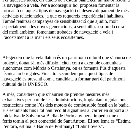
la navegació a vela. Per a aconseguir-ho, proposen fomentar la
formació en aquest tipus de navegació i el desenvolupament de més
activitats relacionades, ja que es requereix experiència i habilitats.
També realitzar campanyes de sensibilització que ajudin, molt
especialment a les noves generacions, a sensibilitzar sobre la cura
del medi ambient, fomentant trobades de navegació a vela i
l’acostament a la mar i els seus ecosistemes.
Afegeixen que la vela llatina és un patrimoni cultural que s’hauria de
protegir, donant-li més difusió i citen com a exemple comunitats
autònomes com Múrcia o Catalunya, on es fomenta l’ús d’aquesta
tècnica amb regates. Fins i tot secunden que aquest tipus de
navegació es presenti com a candidata a formar part del patrimoni
cultural de la UNESCO.
A més, consideren que s’haurien de prendre mesures més
exhaustives per part de les administracions, implantant regulacions i
restriccions contra l’ús dels motors de combustible fòssil en la badia.
Els estudiants fins i tot han recollit signatures al carrer en suport a la
iniciativa de Salvem sa Badia de Portmany per a impedir que els
ferris tornin al port comercial de Sant Antoni. El seu lema és “Estima
l’entorn, estima la Badia de Portmany! #LatinLovers”.