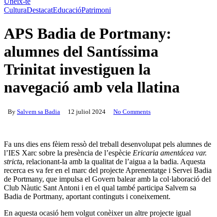
Uneix-te
Cultura
Destacat
Educació
Patrimoni
APS Badia de Portmany:
alumnes del Santíssima
Trinitat investiguen la
navegació amb vela llatina
By
Salvem sa Badia
12 juliol 2024
No Comments
Fa uns dies ens fèiem ressò del treball desenvolupat pels alumnes de
l’IES Xarc sobre la presència de l’espècie
Ericaria amentácea var.
strict
a, relacionant-la amb la qualitat de l’aigua a la badia. Aquesta
recerca es va fer en el marc del projecte Aprenentatge i Servei Badia
de Portmany, que impulsa el Govern balear amb la col·laboració del
Club Nàutic Sant Antoni i en el qual també participa Salvem sa
Badia de Portmany, aportant continguts i coneixement.
En aquesta ocasió hem volgut conèixer un altre projecte igual