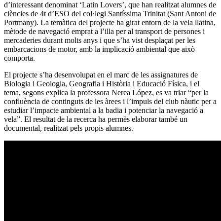
d’interessant denominat ‘Latin Lovers’, que han realitzat alumnes de
ciències de 4t d’ESO del col·legi Santíssima Trinitat (Sant Antoni de
Portmany). La temàtica del projecte ha girat entorn de la vela llatina,
mètode de navegació emprat a l’illa per al transport de persones i
mercaderies durant molts anys i que s’ha vist desplaçat per les
embarcacions de motor, amb la implicació ambiental que això
comporta.
El projecte s’ha desenvolupat en el marc de les assignatures de
Biologia i Geologia, Geografia i Història i Educació Física, i el
tema, segons explica la professora Nerea López, es va triar “per la
confluència de continguts de les àrees i l’impuls del club nàutic per a
estudiar l’impacte ambiental a la badia i potenciar la navegació a
vela”. El resultat de la recerca ha permès elaborar també un
documental, realitzat pels propis alumnes.