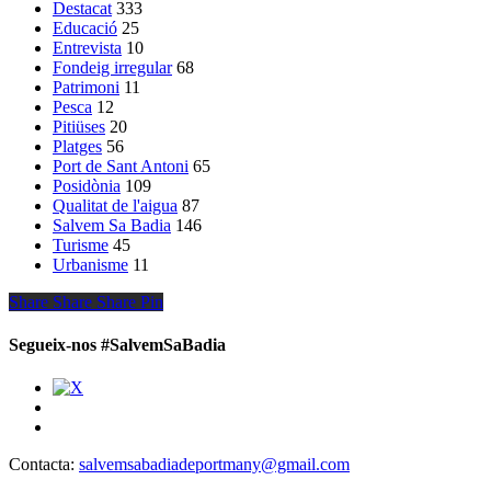
Destacat
333
Educació
25
Entrevista
10
Fondeig irregular
68
Patrimoni
11
Pesca
12
Pitiüses
20
Platges
56
Port de Sant Antoni
65
Posidònia
109
Qualitat de l'aigua
87
Salvem Sa Badia
146
Turisme
45
Urbanisme
11
Share
Share
Share
Share
Pin
Segueix-nos #SalvemSaBadia
Contacta:
salvemsabadiadeportmany@gmail.com