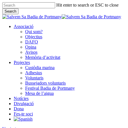
Skip
Hit enter to search or ESC to close
to
Search
main
Close
content
Search
Associació
Qui som?
Objectius
DAFO
Opina
Avisos
Memòria d’activitat
Projectes
Custòdia marina
Adhesius
Voluntaris
Bussejadors voluntaris
Festival Badia de Portmany
Mesa de l’aigua
Notícies
Divulgació
Dona
Fes-te soci