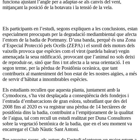
funciona ajustant l’angle per a adaptar-se als canvis del vent,
mitjançant la posició de la botavara i la tensió de la vela.
Els participants en l’estudi, segons expliquen a les conclusions, estan
especialment preocupats per la degradació mediambiental que afecta
l’entorn de la badia de Portmany. D’una banda, perquè és una Zona
d’Especial Protecció pels Ocells (ZEPA) i el soroll dels motors dels
vaixells provoca que espècies com el virot (pardela balear) vegin
amenaçada la seua nidificació, provocant que l’animal no sols deixi
de reproduir-se, sinó que fins i tot afecta a la seua orientació. I en
segon terme, per la pèrdua de Posidònia oceànica, que tant
contribueix al manteniment del bon estat de les nostres aigües, a més
de servir d’hàbitat a innombrables espècies.
Els estudiants recullen que aquesta planta, juntament amb la
Cymodocea, s’ha vist desplaçada a conseqüència dels fondejos i
l’entrada d’embarcacions de gran eslora, subratllant que des del
2008 fins al 2020 es va registrar una pèrdua de 14 hectàrees de
posidònia dins la badia, contribuint a l’empitjorament de la qualitat
de l’aigua, tal com recull un estudi realitzat per Duna Consultores
sobre la vegetació bentònica de la badia, que en el seu moment va
encarregar el Club Nàutic Sant Antoni.
Per aquestes raons, els autors de l’estudi plantegen un major retorn a