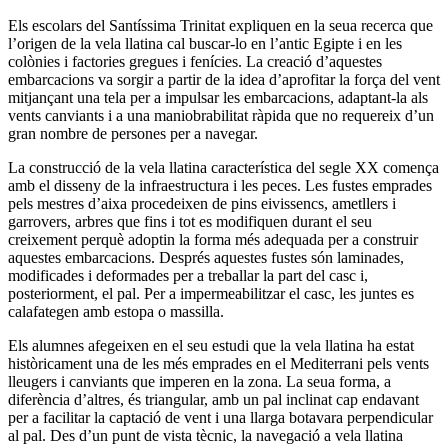
Els escolars del Santíssima Trinitat expliquen en la seua recerca que
l’origen de la vela llatina cal buscar-lo en l’antic Egipte i en les
colònies i factories gregues i fenícies. La creació d’aquestes
embarcacions va sorgir a partir de la idea d’aprofitar la força del vent
mitjançant una tela per a impulsar les embarcacions, adaptant-la als
vents canviants i a una maniobrabilitat ràpida que no requereix d’un
gran nombre de persones per a navegar.
La construcció de la vela llatina característica del segle XX comença
amb el disseny de la infraestructura i les peces. Les fustes emprades
pels mestres d’aixa procedeixen de pins eivissencs, ametllers i
garrovers, arbres que fins i tot es modifiquen durant el seu
creixement perquè adoptin la forma més adequada per a construir
aquestes embarcacions. Després aquestes fustes són laminades,
modificades i deformades per a treballar la part del casc i,
posteriorment, el pal. Per a impermeabilitzar el casc, les juntes es
calafategen amb estopa o massilla.
Els alumnes afegeixen en el seu estudi que la vela llatina ha estat
històricament una de les més emprades en el Mediterrani pels vents
lleugers i canviants que imperen en la zona. La seua forma, a
diferència d’altres, és triangular, amb un pal inclinat cap endavant
per a facilitar la captació de vent i una llarga botavara perpendicular
al pal. Des d’un punt de vista tècnic, la navegació a vela llatina