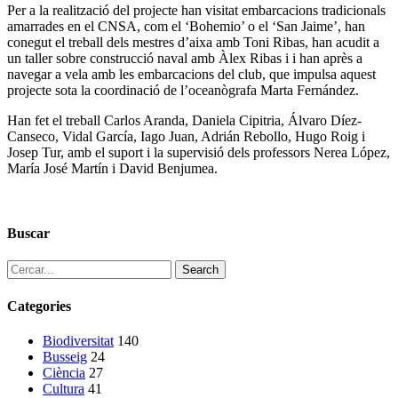
Per a la realització del projecte han visitat embarcacions tradicionals
amarrades en el CNSA, com el ‘Bohemio’ o el ‘San Jaime’, han
conegut el treball dels mestres d’aixa amb Toni Ribas, han acudit a
un taller sobre construcció naval amb Àlex Ribas i i han après a
navegar a vela amb les embarcacions del club, que impulsa aquest
projecte sota la coordinació de l’oceanògrafa Marta Fernández.
Han fet el treball Carlos Aranda, Daniela Cipitria, Álvaro Díez-
Canseco, Vidal García, Iago Juan, Adrián Rebollo, Hugo Roig i
Josep Tur, amb el suport i la supervisió dels professors Nerea López,
María José Martín i David Benjumea.
Buscar
Search
Categories
Biodiversitat
140
Busseig
24
Ciència
27
Cultura
41