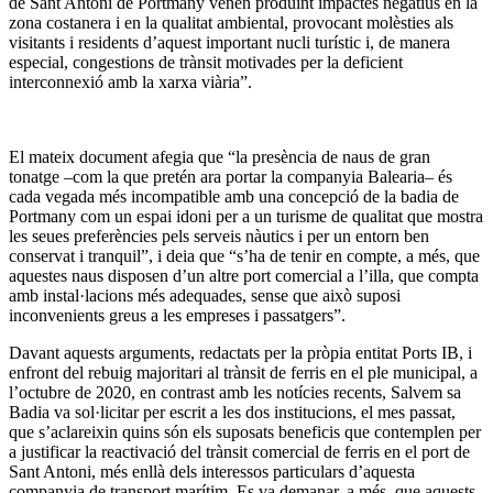
de Sant Antoni de Portmany venen produint impactes negatius en la
zona costanera i en la qualitat ambiental, provocant molèsties als
visitants i residents d’aquest important nucli turístic i, de manera
especial, congestions de trànsit motivades per la deficient
interconnexió amb la xarxa viària”.
El mateix document afegia que “la presència de naus de gran
tonatge –com la que pretén ara portar la companyia Balearia– és
cada vegada més incompatible amb una concepció de la badia de
Portmany com un espai idoni per a un turisme de qualitat que mostra
les seues preferències pels serveis nàutics i per un entorn ben
conservat i tranquil”, i deia que “s’ha de tenir en compte, a més, que
aquestes naus disposen d’un altre port comercial a l’illa, que compta
amb instal·lacions més adequades, sense que això suposi
inconvenients greus a les empreses i passatgers”.
Davant aquests arguments, redactats per la pròpia entitat Ports IB, i
enfront del rebuig majoritari al trànsit de ferris en el ple municipal, a
l’octubre de 2020, en contrast amb les notícies recents, Salvem sa
Badia va sol·licitar per escrit a les dos institucions, el mes passat,
que s’aclareixin quins són els suposats beneficis que contemplen per
a justificar la reactivació del trànsit comercial de ferris en el port de
Sant Antoni, més enllà dels interessos particulars d’aquesta
companyia de transport marítim. Es va demanar, a més, que aquests