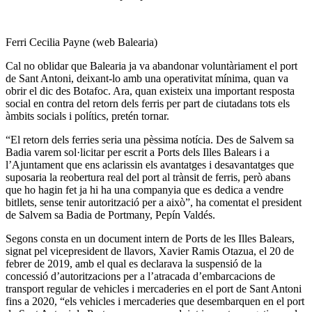
Ferri Cecilia Payne (web Balearia)
Cal no oblidar que Balearia ja va abandonar voluntàriament el port
de Sant Antoni, deixant-lo amb una operativitat mínima, quan va
obrir el dic des Botafoc. Ara, quan existeix una important resposta
social en contra del retorn dels ferris per part de ciutadans tots els
àmbits socials i polítics, pretén tornar.
“El retorn dels ferries seria una pèssima notícia. Des de Salvem sa
Badia varem sol·licitar per escrit a Ports dels Illes Balears i a
l’Ajuntament que ens aclarissin els avantatges i desavantatges que
suposaria la reobertura real del port al trànsit de ferris, però abans
que ho hagin fet ja hi ha una companyia que es dedica a vendre
bitllets, sense tenir autorització per a això”, ha comentat el president
de Salvem sa Badia de Portmany, Pepín Valdés.
Segons consta en un document intern de Ports de les Illes Balears,
signat pel vicepresident de llavors, Xavier Ramis Otazua, el 20 de
febrer de 2019, amb el qual es declarava la suspensió de la
concessió d’autoritzacions per a l’atracada d’embarcacions de
transport regular de vehicles i mercaderies en el port de Sant Antoni
fins a 2020, “els vehicles i mercaderies que desembarquen en el port