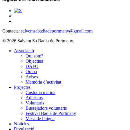
Contacta:
salvemsabadiadeportmany@gmail.com
© 2026 Salvem Sa Badia de Portmany.
Close
Associació
Menu
Qui som?
Objectius
DAFO
Opina
Avisos
Memòria d’activitat
Projectes
Custòdia marina
Adhesius
Voluntaris
Bussejadors voluntaris
Festival Badia de Portmany
Mesa de l’aigua
Notícies
Divulgació