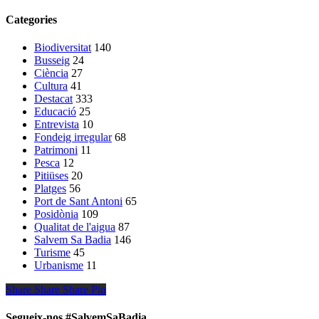
Categories
Biodiversitat
140
Busseig
24
Ciència
27
Cultura
41
Destacat
333
Educació
25
Entrevista
10
Fondeig irregular
68
Patrimoni
11
Pesca
12
Pitiüses
20
Platges
56
Port de Sant Antoni
65
Posidònia
109
Qualitat de l'aigua
87
Salvem Sa Badia
146
Turisme
45
Urbanisme
11
Share
Share
Share
Share
Pin
Segueix-nos #SalvemSaBadia