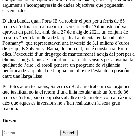
arguments s’acompanyessin de dades objectives que poguessin
sustentar-los.
D’altra banda, quan Ports IB va reobrir el port per a ferris de 65
metres d’eslora com a màxim, el seu Consell d’Administració va
aprovar en paral·lel, amb data 27 de maig de 2021, un conjunt de
mesures “per a la millora de la qualitat ambiental en la badia de
Portmany”, que representaven una inversió de 3,1 milions d’euros,
de les quals Salvem sa Badia, de moment, no té constància. Entre
elles, l’execució d’un dragatge de manteniment i neteja del port per a
eliminar fangs, la instal·lació d’una xarxa de sensors per a avaluar la
qualitat de l’aire i el soroll generat, un programa de vigilància
periòdica de la qualitat de l’aigua i un altre de l’estat de la posidònia,
entre una llarga llista.
Per totes aquestes raons, Salvem sa Badia no troba un sol argument
que justifiqui no ja el retorn d’una línia regular amb un ferri de 86
metres d’eslora, sinó de qualsevol altre de 65 metres com a màxim,
atès que aquestes inversions no s’han realitzat en la seua gran
majoria.
Buscar
Search