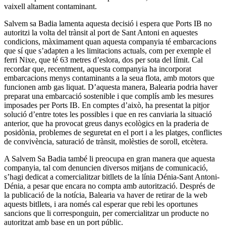
vaixell altament contaminant.
Salvem sa Badia lamenta aquesta decisió i espera que Ports IB no
autoritzi la volta del trànsit al port de Sant Antoni en aquestes
condicions, màximament quan aquesta companyia té embarcacions
que sí que s’adapten a les limitacions actuals, com per exemple el
ferri Nixe, que té 63 metres d’eslora, dos per sota del límit. Cal
recordar que, recentment, aquesta companyia ha incorporat
embarcacions menys contaminants a la seua flota, amb motors que
funcionen amb gas liquat. D’aquesta manera, Balearia podria haver
preparat una embarcació sostenible i que complís amb les mesures
imposades per Ports IB. En comptes d’això, ha presentat la pitjor
solució d’entre totes les possibles i que en res canviaria la situació
anterior, que ha provocat greus danys ecològics en la praderia de
posidònia, problemes de seguretat en el port i a les platges, conflictes
de convivència, saturació de trànsit, molèsties de soroll, etcètera.
A Salvem Sa Badia també li preocupa en gran manera que aquesta
companyia, tal com denuncien diversos mitjans de comunicació,
s’hagi dedicat a comercialitzar bitllets de la línia Dénia-Sant Antoni-
Dénia, a pesar que encara no compta amb autorització. Després de
la publicació de la notícia, Balearia va haver de retirar de la web
aquests bitllets, i ara només cal esperar que rebi les oportunes
sancions que li corresponguin, per comercialitzar un producte no
autoritzat amb base en un port públic.