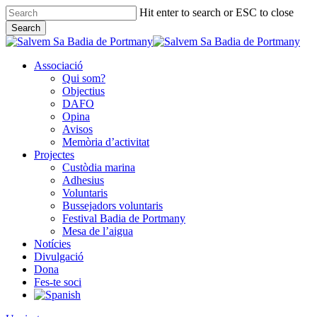
Skip
Hit enter to search or ESC to close
to
Search
main
Close
content
Search
Associació
Qui som?
Objectius
DAFO
Opina
Avisos
Memòria d’activitat
Projectes
Custòdia marina
Adhesius
Voluntaris
Bussejadors voluntaris
Festival Badia de Portmany
Mesa de l’aigua
Notícies
Divulgació
Dona
Fes-te soci