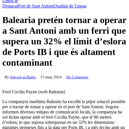
Uneix-te
Destacat
Port de Sant Antoni
Qualitat de l'aigua
Balearia pretén tornar a operar
a Sant Antoni amb un ferri que
supera un 32% el límit d’eslora
de Ports IB i que és altament
contaminant
By
Salvem sa Badia
15 març 2024
No Comments
Ferri Cecilia Payne (web Balearia)
La companyia marítima Balearia ha escollit la pitjor solució possible
per a tractar de tornar a operar en el port de Sant Antoni. Segons
informen diversos mitjans de comunicació locals, la companyia ha
sol·licitat operar amb el ferri Cecilia Payne, que té 86 metres
d’eslora, lo que suposa sobrepassar en un 32% les dimensions
màximes permeses fins a la data per Ports IB, i a més fer-ho amb un