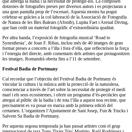
que alberga la badia i la necessitat de protegir-los. La composen
dotzenes de fotografies preses per diversos autors i es projectaran a
una gran pantalla prop de l’escenari. Aquesta mostra ha pogut
celebrar-se gràcies a la col·laboració de la Associació de Fotografia
de Natura de les Illes Balears (Afonib), Lupita Faet i Arenal Diving,
que han cedit un material fotogràfic d’extraordinària qualitat.
Per altra banda, l’exposició de fotografia musical ‘Road to
Synesthesia’, de Joan F. Ribas, inclou més de 40 imatges de gran
format preses a concerts a l’illa i fora d’ella, que reflecteixen la força
i l’energia del directe, amb comentaris dels artistes que protagonitzen
les imatges. Romandrà oberta fins a l’11 de setembre.
Festival Badia de Portmany
Cal recordar que l’objectiu del Festival Badia de Portmany és
vincular la cultura i la música amb la protecció de la naturalesa,
conscienciar a través de l’art sobre la necessitat de protegir el medi
marí i els seus ecosistemes, i oferir un programa d’és-pectàcles que
atregui al públic de la badia i de tota l’illa a aquest nou recinte, que
precisament es va posar en marxa amb la primera edició del
certamen. L’organitzen l’Ajuntament de Sant Josep, Fun & Trucks i
Salvem Sa Badia de Portmany.
Per aquesta segona temporada ja han passat artistes com el grup
internacional de jazz Tony Tixier Trio; Martirio, Raúl Rodríguez i