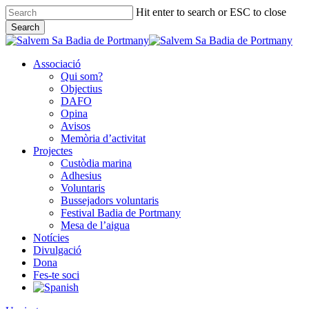
Skip
Hit enter to search or ESC to close
to
Search
main
Close
content
Search
Associació
Qui som?
Objectius
DAFO
Opina
Avisos
Memòria d’activitat
Projectes
Custòdia marina
Adhesius
Voluntaris
Bussejadors voluntaris
Festival Badia de Portmany
Mesa de l’aigua
Notícies
Divulgació
Dona
Fes-te soci