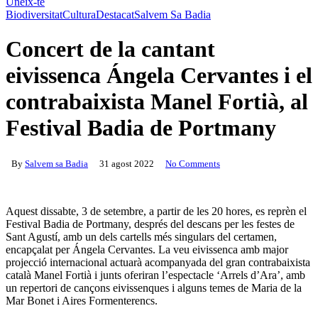
Uneix-te
Biodiversitat
Cultura
Destacat
Salvem Sa Badia
Concert de la cantant
eivissenca Ángela Cervantes i el
contrabaixista Manel Fortià, al
Festival Badia de Portmany
By
Salvem sa Badia
31 agost 2022
No Comments
Aquest dissabte, 3 de setembre, a partir de les 20 hores, es reprèn el
Festival Badia de Portmany, després del descans per les festes de
Sant Agustí, amb un dels cartells més singulars del certamen,
encapçalat per Ángela Cervantes. La veu eivissenca amb major
projecció internacional actuarà acompanyada del gran contrabaixista
català Manel Fortià i junts oferiran l’espectacle ‘Arrels d’Ara’, amb
un repertori de cançons eivissenques i alguns temes de Maria de la
Mar Bonet i Aires Formenterencs.