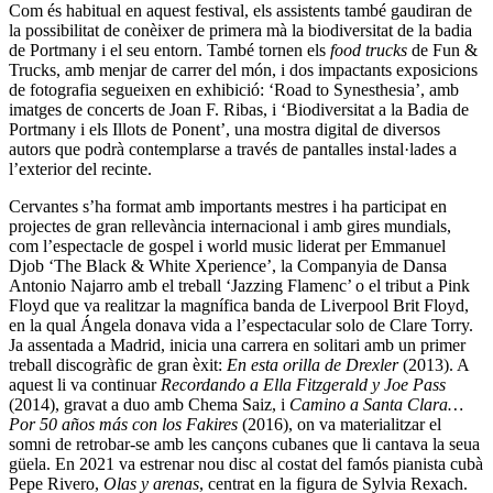
Com és habitual en aquest festival, els assistents també gaudiran de
la possibilitat de conèixer de primera mà la biodiversitat de la badia
de Portmany i el seu entorn. També tornen els
food trucks
de Fun &
Trucks, amb menjar de carrer del món, i dos impactants exposicions
de fotografia segueixen en exhibició: ‘Road to Synesthesia’, amb
imatges de concerts de Joan F. Ribas, i ‘Biodiversitat a la Badia de
Portmany i els Illots de Ponent’, una mostra digital de diversos
autors que podrà contemplarse a través de pantalles instal·lades a
l’exterior del recinte.
Cervantes s’ha format amb importants mestres i ha participat en
projectes de gran rellevància internacional i amb gires mundials,
com l’espectacle de gospel i world music liderat per Emmanuel
Djob ‘The Black & White Xperience’, la Companyia de Dansa
Antonio Najarro amb el treball ‘Jazzing Flamenc’ o el tribut a Pink
Floyd que va realitzar la magnífica banda de Liverpool Brit Floyd,
en la qual Ángela donava vida a l’espectacular solo de Clare Torry.
Ja assentada a Madrid, inicia una carrera en solitari amb un primer
treball discogràfic de gran èxit:
En esta orilla de Drexler
(2013). A
aquest li va continuar
Recordando a Ella Fitzgerald y Joe Pass
(2014), gravat a duo amb Chema Saiz, i
Camino a Santa Clara…
Por 50 años más con los Fakires
(2016), on va materialitzar el
somni de retrobar-se amb les cançons cubanes que li cantava la seua
güela. En 2021 va estrenar nou disc al costat del famós pianista cubà
Pepe Rivero,
Olas y arenas
, centrat en la figura de Sylvia Rexach.