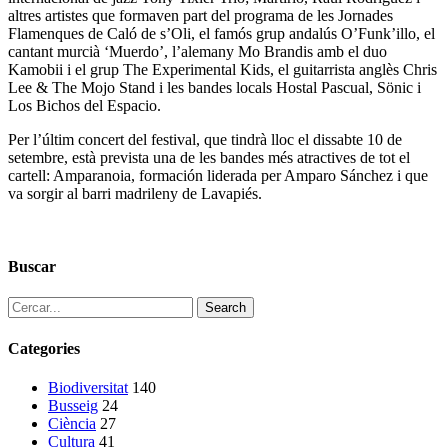
altres artistes que formaven part del programa de les Jornades
Flamenques de Caló de s’Oli, el famós grup andalús O’Funk’illo, el
cantant murcià ‘Muerdo’, l’alemany Mo Brandis amb el duo
Kamobii i el grup The Experimental Kids, el guitarrista anglès Chris
Lee & The Mojo Stand i les bandes locals Hostal Pascual, Sönic i
Los Bichos del Espacio.
Per l’últim concert del festival, que tindrà lloc el dissabte 10 de
setembre, està prevista una de les bandes més atractives de tot el
cartell: Amparanoia, formación liderada per Amparo Sánchez i que
va sorgir al barri madrileny de Lavapiés.
Buscar
Search
Categories
Biodiversitat
140
Busseig
24
Ciència
27
Cultura
41