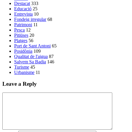
Destacat
333
Educació
25
Entrevista
10
Fondeig irregular
68
Patrimoni
11
Pesca
12
Pitiüses
20
Platges
56
Port de Sant Antoni
65
Posidònia
109
Qualitat de l'aigua
87
Salvem Sa Badia
146
Turisme
45
Urbanisme
11
Leave a Reply