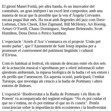
El gironí Manel Fortià, per altra banda, és un innovador del
contrabaix, un gran intèrpret i un excel·lent compositor, amb una
manera de tocar que fa possible que la veu d’Ángela Cervantes
encara pugui lluir més. Ha tocat amb llegendes del jazz com Dave
Liebman, Chris Cheek, Eliot Zigmund, Bill McHenry, Ari Hoenig,
Arturo O’Farrill, Chano Dominguez, Stephane Belmondo, Scott
Hamilton, Dena Deros o Perico Sambeat.
L’espectacle ‘Arrels d’Ara’ s’emmarca en el projecte ‘Units pel
nostre parlar’, que l’Ajuntament de Sant Josep impulsa per a
promoure el coneixement del patrimoni lingüístic i cultural
d’Eivissa.
Com és habitual al festival, els minuts de descans entre els dos sets
de la actuación musical s’aprofitaran per a oferir informació sobre
qüestions ambientals, la riquesa biològica de la badia i el seu entorn i
els perills que l’amenacen. En aquesta ocasió, participarà, l’entitat
Tursiops, que investiga als cetacis a la badia de Portmany i altres
entorns de Balears.
L’exposició ‘Biodiversitat a la Badia de Portmany i els Illots de
Ponent’ va acompanyada del següent eslògan: “No és pot cuidar el
que no s’estima, no és pot estimar el que no és coneix”. Pretén
conscienciar sobre la importància dels ecosistemes i la biodiversitat