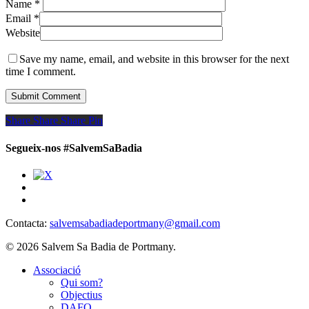
Name
*
Email
*
Website
Save my name, email, and website in this browser for the next
time I comment.
Share
Share
Share
Share
Pin
Segueix-nos #SalvemSaBadia
Contacta:
salvemsabadiadeportmany@gmail.com
© 2026 Salvem Sa Badia de Portmany.
Close
Associació
Menu
Qui som?
Objectius
DAFO