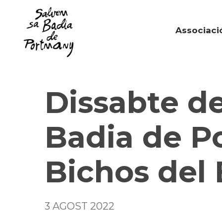
Skip
to
Associaci
main
content
Dissabte de
Badia de P
Bichos del 
3 AGOST 2022