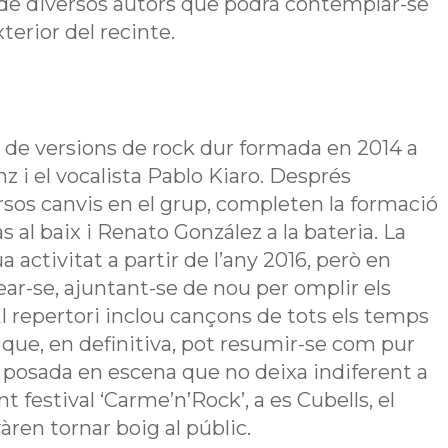
l de diversos autors que podrà contemplar-se
xterior del recinte.
 de versions de rock dur formada en 2014 a
inz i el vocalista Pablo Kiaro. Després
iversos canvis en el grup, completen la formació
as al baix i Renato González a la bateria. La
 activitat a partir de l’any 2016, però en
ear-se, ajuntant-se de nou per omplir els
El repertori inclou cançons de tots els temps
s”, que, en definitiva, pot resumir-se com pur
a posada en escena que no deixa indiferent a
nt festival ‘Carme’n’Rock’, a es Cubells, el
àren tornar boig al públic.