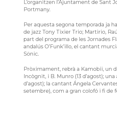
L’organitzen l’Ajuntament de Sant J
Portmany.
Per aquesta segona temporada ja han
de jazz Tony Tixier Trio; Martirio, R
part del programa de les Jornades F
andalús O’Funk’illo, el cantant murci
Sönic.
Pròximament, rebrà a Kamobii, un d
Incògnit, i B. Munro (13 d’agost); una
d’agost); la cantant Ángela Cervante
setembre), com a gran colofó i fi de f