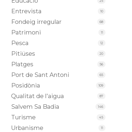
Educació
25
Entrevista
10
Fondeig irregular
68
Patrimoni
11
Pesca
12
Pitiüses
20
Platges
56
Port de Sant Antoni
65
Posidònia
109
Qualitat de l'aigua
87
Salvem Sa Badia
146
Turisme
45
Urbanisme
11