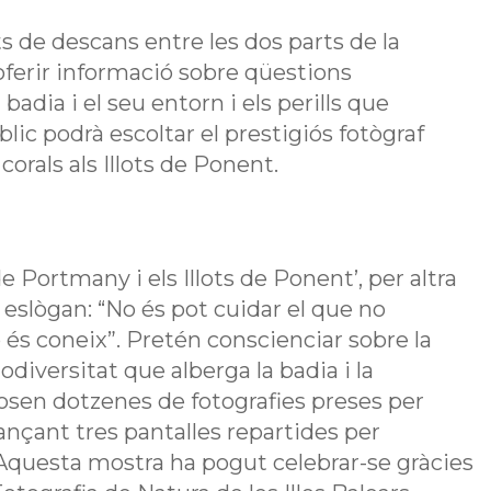
ts de descans entre les dos parts de la
 oferir informació sobre qüestions
badia i el seu entorn i els perills que
lic podrà escoltar el prestigiós fotògraf
orals als Illots de Ponent.
de Portmany i els Illots de Ponent’, per altra
slògan: “No és pot cuidar el que no
 és coneix”. Pretén conscienciar sobre la
odiversitat que alberga la badia i la
osen dotzenes de fotografies preses per
ançant tres pantalles repartides per
. Aquesta mostra ha pogut celebrar-se gràcies