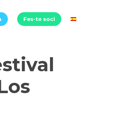
a
Fes-te soci
stival
Los