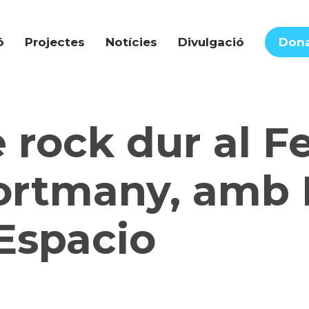
ó
Projectes
Notícies
Divulgació
Don
 rock dur al Fe
ortmany, amb 
Espacio