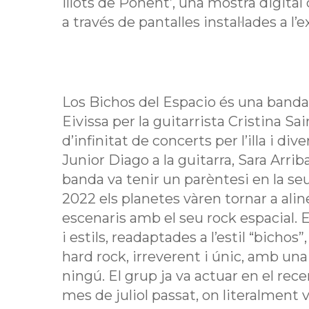
Illots de Ponent’, una mostra digita
a través de pantalles instal·lades a l’e
Los Bichos del Espacio és una banda
Eivissa per la guitarrista Cristina Sa
d’infinitat de concerts per l’illa i d
Junior Diago a la guitarra, Sara Arrib
banda va tenir un parèntesi en la seua
2022 els planetes vàren tornar a alin
escenaris amb el seu rock espacial. 
i estils, readaptades a l’estil “bicho
hard rock, irreverent i únic, amb un
ningú. El grup ja va actuar en el rece
mes de juliol passat, on literalment v