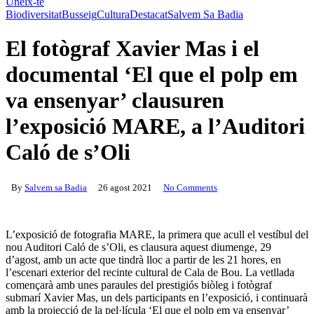
Uneix-te
Biodiversitat
Busseig
Cultura
Destacat
Salvem Sa Badia
El fotògraf Xavier Mas i el
documental ‘El que el polp em
va ensenyar’ clausuren
l’exposició MARE, a l’Auditori
Caló de s’Oli
By
Salvem sa Badia
26 agost 2021
No Comments
L’exposició de fotografia MARE, la primera que acull el vestíbul del
nou Auditori Caló de s’Oli, es clausura aquest diumenge, 29
d’agost, amb un acte que tindrà lloc a partir de les 21 hores, en
l’escenari exterior del recinte cultural de Cala de Bou. La vetllada
començarà amb unes paraules del prestigiós biòleg i fotògraf
submarí Xavier Mas, un dels participants en l’exposició, i continuarà
amb la projecció de la pel·lícula ‘El que el polp em va ensenyar’