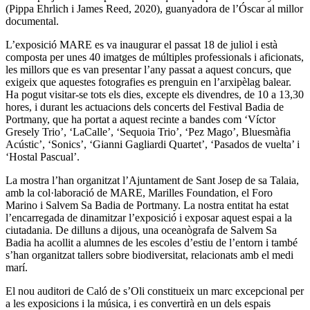
(Pippa Ehrlich i James Reed, 2020), guanyadora de l’Óscar al millor
documental.
L’exposició MARE es va inaugurar el passat 18 de juliol i està
composta per unes 40 imatges de múltiples professionals i aficionats,
les millors que es van presentar l’any passat a aquest concurs, que
exigeix que aquestes fotografies es prenguin en l’arxipèlag balear.
Ha pogut visitar-se tots els dies, excepte els divendres, de 10 a 13,30
hores, i durant les actuacions dels concerts del Festival Badia de
Portmany, que ha portat a aquest recinte a bandes com ‘Víctor
Gresely Trio’, ‘LaCalle’, ‘Sequoia Trio’, ‘Pez Mago’, Bluesmàfia
Acústic’, ‘Sonics’, ‘Gianni Gagliardi Quartet’, ‘Pasados de vuelta’ i
‘Hostal Pascual’.
La mostra l’han organitzat l’Ajuntament de Sant Josep de sa Talaia,
amb la col·laboració de MARE, Marilles Foundation, el Foro
Marino i Salvem Sa Badia de Portmany. La nostra entitat ha estat
l’encarregada de dinamitzar l’exposició i exposar aquest espai a la
ciutadania. De dilluns a dijous, una oceanògrafa de Salvem Sa
Badia ha acollit a alumnes de les escoles d’estiu de l’entorn i també
s’han organitzat tallers sobre biodiversitat, relacionats amb el medi
marí.
El nou auditori de Caló de s’Oli constitueix un marc excepcional per
a les exposicions i la música, i es convertirà en un dels espais