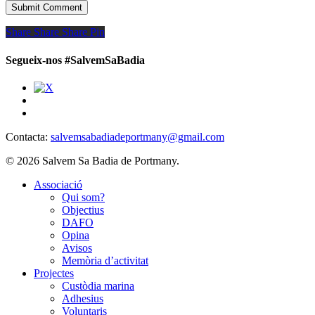
Share
Share
Share
Share
Pin
Segueix-nos #SalvemSaBadia
Contacta:
salvemsabadiadeportmany@gmail.com
© 2026 Salvem Sa Badia de Portmany.
Close
Associació
Menu
Qui som?
Objectius
DAFO
Opina
Avisos
Memòria d’activitat
Projectes
Custòdia marina
Adhesius
Voluntaris