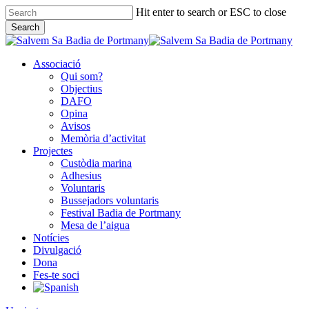
Skip
Hit enter to search or ESC to close
to
Search
main
Close
content
Search
Associació
Qui som?
Objectius
DAFO
Opina
Avisos
Memòria d’activitat
Projectes
Custòdia marina
Adhesius
Voluntaris
Bussejadors voluntaris
Festival Badia de Portmany
Mesa de l’aigua
Notícies
Divulgació
Dona
Fes-te soci