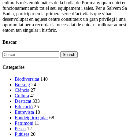
culturals més emblemàtics de la badia de Portmany quan entri en
funcionament amb tot el seu equipament i sales. Per a Salvem Sa
Badia, participar en la primera sèrie d’activitats que s’han
desenvolupat en aquest centre constitueix un gran privilegi i una
oportunitat per a recordar la necessitat de cuidar i millorar aquest
entorn tan singular i històric.
Buscar
Search
Categories
Biodiversitat
140
Busseig
24
Ciència
27
Cultura
41
Destacat
333
Educació
25
Entrevista
10
Fondeig irregular
68
Patrimoni
11
Pesca
12
Pitiüses
20