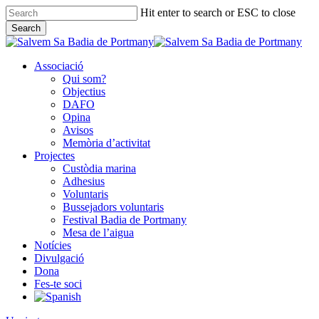
Skip
Hit enter to search or ESC to close
to
Search
main
Close
content
Search
Associació
Qui som?
Objectius
DAFO
Opina
Avisos
Memòria d’activitat
Projectes
Custòdia marina
Adhesius
Voluntaris
Bussejadors voluntaris
Festival Badia de Portmany
Mesa de l’aigua
Notícies
Divulgació
Dona
Fes-te soci