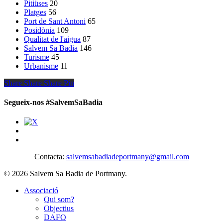
Pitiüses
20
Platges
56
Port de Sant Antoni
65
Posidònia
109
Qualitat de l'aigua
87
Salvem Sa Badia
146
Turisme
45
Urbanisme
11
Share
Share
Share
Share
Pin
Segueix-nos #SalvemSaBadia
Contacta:
salvemsabadiadeportmany@gmail.com
© 2026 Salvem Sa Badia de Portmany.
Close
Associació
Menu
Qui som?
Objectius
DAFO