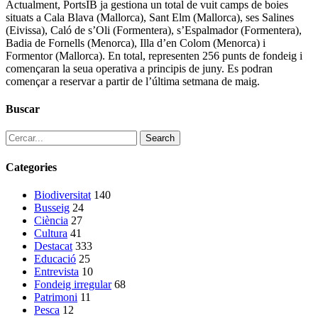
Actualment, PortsIB ja gestiona un total de vuit camps de boies
situats a Cala Blava (Mallorca), Sant Elm (Mallorca), ses Salines
(Eivissa), Caló de s’Oli (Formentera), s’Espalmador (Formentera),
Badia de Fornells (Menorca), Illa d’en Colom (Menorca) i
Formentor (Mallorca). En total, representen 256 punts de fondeig i
començaran la seua operativa a principis de juny. Es podran
començar a reservar a partir de l’última setmana de maig.
Buscar
Search
Categories
Biodiversitat
140
Busseig
24
Ciència
27
Cultura
41
Destacat
333
Educació
25
Entrevista
10
Fondeig irregular
68
Patrimoni
11
Pesca
12