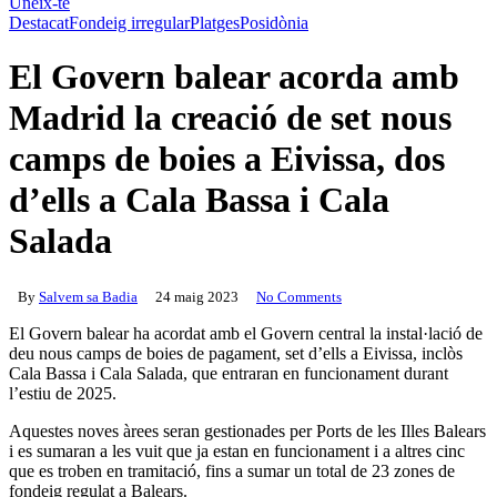
Uneix-te
Destacat
Fondeig irregular
Platges
Posidònia
El Govern balear acorda amb
Madrid la creació de set nous
camps de boies a Eivissa, dos
d’ells a Cala Bassa i Cala
Salada
By
Salvem sa Badia
24 maig 2023
No Comments
El Govern balear ha acordat amb el Govern central la instal·lació de
deu nous camps de boies de pagament, set d’ells a Eivissa, inclòs
Cala Bassa i Cala Salada, que entraran en funcionament durant
l’estiu de 2025.
Aquestes noves àrees seran gestionades per Ports de les Illes Balears
i es sumaran a les vuit que ja estan en funcionament i a altres cinc
que es troben en tramitació, fins a sumar un total de 23 zones de
fondeig regulat a Balears.