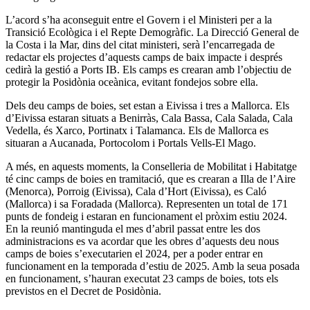
L’acord s’ha aconseguit entre el Govern i el Ministeri per a la
Transició Ecològica i el Repte Demogràfic. La Direcció General de
la Costa i la Mar, dins del citat ministeri, serà l’encarregada de
redactar els projectes d’aquests camps de baix impacte i després
cedirà la gestió a Ports IB. Els camps es crearan amb l’objectiu de
protegir la Posidònia oceànica, evitant fondejos sobre ella.
Dels deu camps de boies, set estan a Eivissa i tres a Mallorca. Els
d’Eivissa estaran situats a Benirràs, Cala Bassa, Cala Salada, Cala
Vedella, és Xarco, Portinatx i Talamanca. Els de Mallorca es
situaran a Aucanada, Portocolom i Portals Vells-El Mago.
A més, en aquests moments, la Conselleria de Mobilitat i Habitatge
té cinc camps de boies en tramitació, que es crearan a Illa de l’Aire
(Menorca), Porroig (Eivissa), Cala d’Hort (Eivissa), es Caló
(Mallorca) i sa Foradada (Mallorca). Representen un total de 171
punts de fondeig i estaran en funcionament el pròxim estiu 2024.
En la reunió mantinguda el mes d’abril passat entre les dos
administracions es va acordar que les obres d’aquests deu nous
camps de boies s’executarien el 2024, per a poder entrar en
funcionament en la temporada d’estiu de 2025. Amb la seua posada
en funcionament, s’hauran executat 23 camps de boies, tots els
previstos en el Decret de Posidònia.