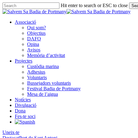
Skip
Hit enter to search or ESC to close
Sea
to
Close
main
Search
content
Associació
Qui som?
Objectius
DAFO
Opina
Avisos
Memòria d’activitat
Projectes
Custòdia marina
Adhesius
Voluntaris
Bussejadors voluntaris
Festival Badia de Portmany
Mesa de l’aigua
Notícies
Divulgació
Dona
Fes-te soci
Uneix-te
Destacat
Port de Sant Antoni