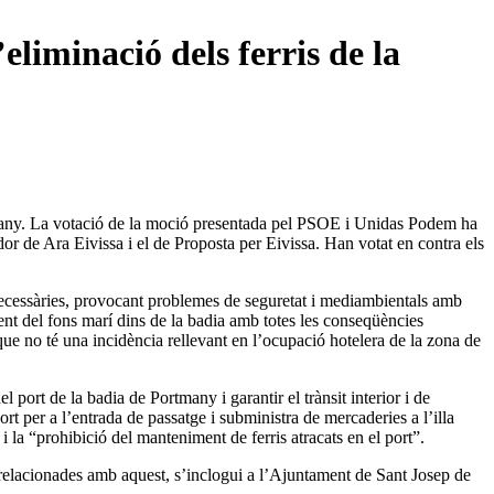
liminació dels ferris de la
ortmany. La votació de la moció presentada pel PSOE i Unidas Podem ha
or de Ara Eivissa i el de Proposta per Eivissa. Han votat en contra els
s necessàries, provocant problemes de seguretat i mediambientals amb
nt del fons marí dins de la badia amb totes les conseqüències
 que no té una incidència rellevant en l’ocupació hotelera de la zona de
l port de la badia de Portmany i garantir el trànsit interior i de
 per a l’entrada de passatge i subministra de mercaderies a l’illa
 i la “prohibició del manteniment de ferris atracats en el port”.
ts relacionades amb aquest, s’inclogui a l’Ajuntament de Sant Josep de