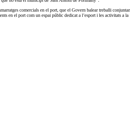
al que ho està el municipi de Sant Antoni de Portmany”.
’amarratges comercials en el port, que el Govern balear treballi conjun
tents en el port com un espai públic dedicat a l’esport i les activitats a l