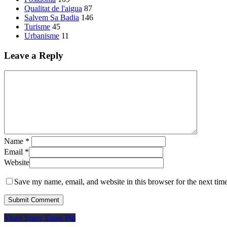
Qualitat de l'aigua
87
Salvem Sa Badia
146
Turisme
45
Urbanisme
11
Leave a Reply
Name
*
Email
*
Website
Save my name, email, and website in this browser for the next tim
Share
Share
Share
Share
Pin