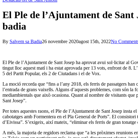
El Ple de l’Ajuntament de Sant J
badia
By
Salvem sa Badia
26 novembre 2020
agost 15th, 2022
No Comment
El Ple de l’Ajuntament de Sant Josep ha aprovat avui sol·licitar al G
tingut lloc aquest matí i ha estat aprovada per 13 vots, enfront de 8.
5 del Partit Popular, els 2 de Ciutadans i el de Vox.
La moció recorda que “fins a l’any 2018, els ferris de passatgers han 
l’entrada de grans vaixells. Alguns d’aquests problemes, com són la f
mediambientals que això ocasiona. Quant al nombre de visitants que pugu
Sant Josep”.
Per totes aquestes raons, el Ple de l’Ajuntament de Sant Josep insta el G
cabotatges amb Formentera en el Pla General de Ports”. El consistori t
d’Eivissa”. S’exigeix, així mateix, “eliminar els ferris de gran tonatge 
A més, la majoria de regidors reclama que “a les pròximes reunions en l