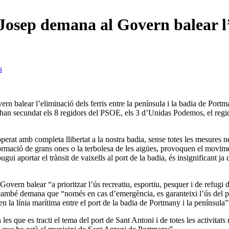
osep demana al Govern balear l’e
s
overn balear l’eliminació dels ferris entre la península i la badia de P
 L’han secundat els 8 regidors del PSOE, els 3 d’Unidas Podemos, el regid
operat amb completa llibertat a la nostra badia, sense totes les mesure
ormació de grans ones o la terbolesa de les aigües, provoquen el movime
i aportar el trànsit de vaixells al port de la badia, és insignificant ja
overn balear “a prioritzar l’ús recreatiu, esportiu, pesquer i de refugi de
ambé demana que “només en cas d’emergència, es garanteixi l’ús del port
en la línia marítima entre el port de la badia de Portmany i la península”
es que es tracti el tema del port de Sant Antoni i de totes les activita