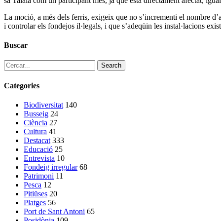
sa Talaia com un participant més, ja que està directament afectat, igu
La moció, a més dels ferris, exigeix que no s’incrementi el nombre d
i controlar els fondejos il·legals, i que s’adeqüin les instal·lacions exis
Buscar
Search
Categories
Biodiversitat
140
Busseig
24
Ciència
27
Cultura
41
Destacat
333
Educació
25
Entrevista
10
Fondeig irregular
68
Patrimoni
11
Pesca
12
Pitiüses
20
Platges
56
Port de Sant Antoni
65
Posidònia
109