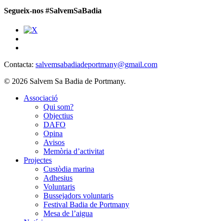
Segueix-nos #SalvemSaBadia
Contacta:
salvemsabadiadeportmany@gmail.com
© 2026 Salvem Sa Badia de Portmany.
Close
Associació
Menu
Qui som?
Objectius
DAFO
Opina
Avisos
Memòria d’activitat
Projectes
Custòdia marina
Adhesius
Voluntaris
Bussejadors voluntaris
Festival Badia de Portmany
Mesa de l’aigua