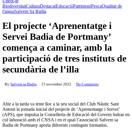
Uneix-te
Biodiversitat
Cultura
Destacat
Educació
Patrimoni
Pesca
Qualitat de
l'aigua
Salvem Sa Badia
El projecte ‘Aprenentatge i
Servei Badia de Portmany’
comença a caminar, amb la
participació de tres instituts de
secundària de l’illa
By
Salvem sa Badia
15 novembre 2022
No Comments
Ahir a la tarda va tenir lloc a la seu social del Club Nàutic Sant
Antoni la jornada inicial del projecte de ‘Aprenentatge i Servei’
(APS), que impulsa la Conselleria de Educació del Govern balear en
col·laboració amb el CNSA i en el qual l’associació Salvem sa
Badia de Portmany aporta diferents continguts formatius.