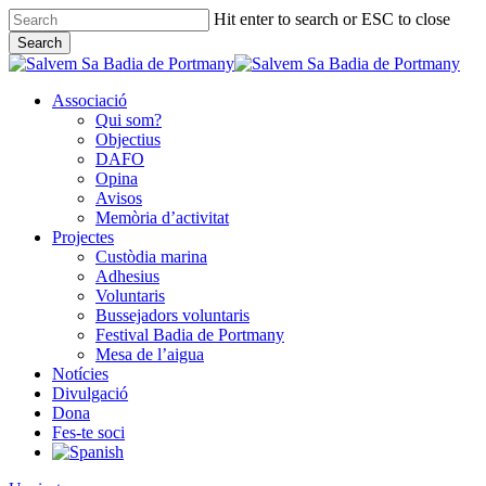
Skip
Hit enter to search or ESC to close
to
Search
main
Close
content
Search
Associació
Qui som?
Objectius
DAFO
Opina
Avisos
Memòria d’activitat
Projectes
Custòdia marina
Adhesius
Voluntaris
Bussejadors voluntaris
Festival Badia de Portmany
Mesa de l’aigua
Notícies
Divulgació
Dona
Fes-te soci