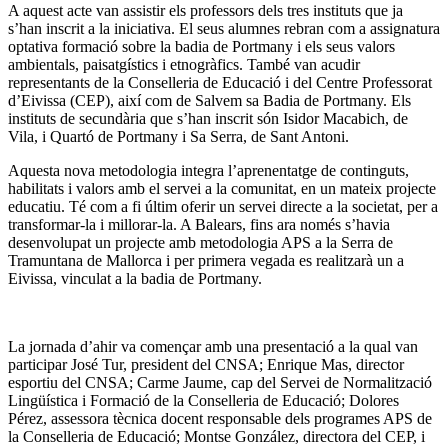
A aquest acte van assistir els professors dels tres instituts que ja
s’han inscrit a la iniciativa. El seus alumnes rebran com a assignatura
optativa formació sobre la badia de Portmany i els seus valors
ambientals, paisatgístics i etnogràfics. També van acudir
representants de la Conselleria de Educació i del Centre Professorat
d’Eivissa (CEP), així com de Salvem sa Badia de Portmany. Els
instituts de secundària que s’han inscrit són Isidor Macabich, de
Vila, i Quartó de Portmany i Sa Serra, de Sant Antoni.
Aquesta nova metodologia integra l’aprenentatge de continguts,
habilitats i valors amb el servei a la comunitat, en un mateix projecte
educatiu. Té com a fi últim oferir un servei directe a la societat, per a
transformar-la i millorar-la. A Balears, fins ara només s’havia
desenvolupat un projecte amb metodologia APS a la Serra de
Tramuntana de Mallorca i per primera vegada es realitzarà un a
Eivissa, vinculat a la badia de Portmany.
La jornada d’ahir va començar amb una presentació a la qual van
participar José Tur, president del CNSA; Enrique Mas, director
esportiu del CNSA; Carme Jaume, cap del Servei de Normalització
Lingüística i Formació de la Conselleria de Educació; Dolores
Pérez, assessora tècnica docent responsable dels programes APS de
la Conselleria de Educació; Montse González, directora del CEP, i