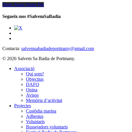
Share
Share
Share
Share
Pin
Segueix-nos #SalvemSaBadia
Contacta:
salvemsabadiadeportmany@gmail.com
© 2026 Salvem Sa Badia de Portmany.
Close
Associació
Menu
Qui som?
Objectius
DAFO
Opina
Avisos
Memòria d’activitat
Projectes
Custòdia marina
Adhesius
Voluntaris
Bussejadors voluntaris