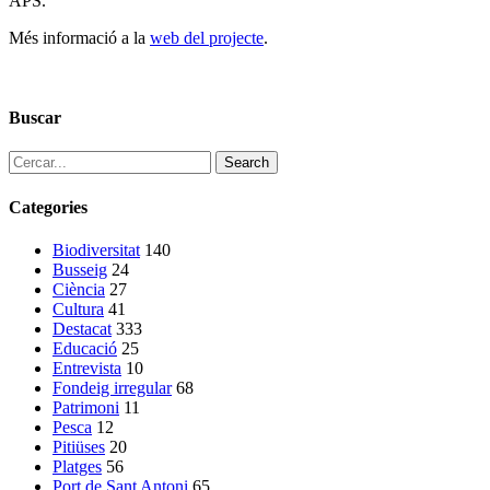
APS.
Més informació a la
web del projecte
.
Buscar
Search
Categories
Biodiversitat
140
Busseig
24
Ciència
27
Cultura
41
Destacat
333
Educació
25
Entrevista
10
Fondeig irregular
68
Patrimoni
11
Pesca
12
Pitiüses
20
Platges
56
Port de Sant Antoni
65