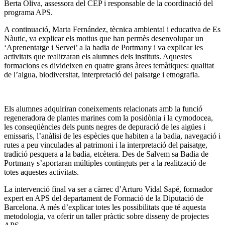
Berta Oliva, assessora del CEP i responsable de la coordinació del
programa APS.
A continuació, Marta Fernández, tècnica ambiental i educativa de Es
Nàutic, va explicar els motius que han permès desenvolupar un
‘Aprenentatge i Servei’ a la badia de Portmany i va explicar les
activitats que realitzaran els alumnes dels instituts. Aquestes
formacions es divideixen en quatre grans àrees temàtiques: qualitat
de l’aigua, biodiversitat, interpretació del paisatge i etnografia.
Els alumnes adquiriran coneixements relacionats amb la funció
regeneradora de plantes marines com la posidònia i la cymodocea,
les conseqüències dels punts negres de depuració de les aigües i
emissaris, l’anàlisi de les espècies que habiten a la badia, navegació i
rutes a peu vinculades al patrimoni i la interpretació del paisatge,
tradició pesquera a la badia, etcètera. Des de Salvem sa Badia de
Portmany s’aportaran múltiples continguts per a la realització de
totes aquestes activitats.
La intervenció final va ser a càrrec d’Arturo Vidal Sapé, formador
expert en APS del departament de Formació de la Diputació de
Barcelona. A més d’explicar totes les possibilitats que té aquesta
metodologia, va oferir un taller pràctic sobre disseny de projectes