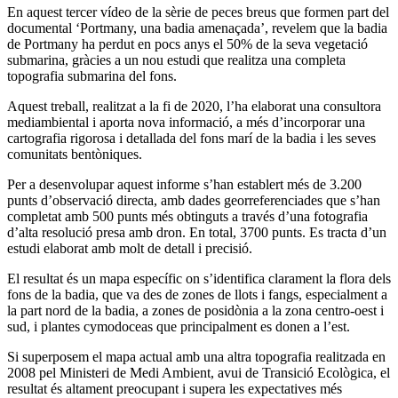
En aquest tercer vídeo de la sèrie de peces breus que formen part del
documental ‘Portmany, una badia amenaçada’, revelem que la badia
de Portmany ha perdut en pocs anys el 50% de la seva vegetació
submarina, gràcies a un nou estudi que realitza una completa
topografia submarina del fons.
Aquest treball, realitzat a la fi de 2020, l’ha elaborat una consultora
mediambiental i aporta nova informació, a més d’incorporar una
cartografia rigorosa i detallada del fons marí de la badia i les seves
comunitats bentòniques.
Per a desenvolupar aquest informe s’han establert més de 3.200
punts d’observació directa, amb dades georreferenciades que s’han
completat amb 500 punts més obtinguts a través d’una fotografia
d’alta resolució presa amb dron. En total, 3700 punts. Es tracta d’un
estudi elaborat amb molt de detall i precisió.
El resultat és un mapa específic on s’identifica clarament la flora dels
fons de la badia, que va des de zones de llots i fangs, especialment a
la part nord de la badia, a zones de posidònia a la zona centro-oest i
sud, i plantes cymodoceas que principalment es donen a l’est.
Si superposem el mapa actual amb una altra topografia realitzada en
2008 pel Ministeri de Medi Ambient, avui de Transició Ecològica, el
resultat és altament preocupant i supera les expectatives més