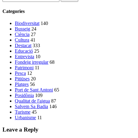
Categories
Biodiversitat
140
Busseig
24
Ciència
27
Cultura
41
Destacat
333
Educació
25
Entrevista
10
Fondeig irregular
68
Patrimoni
11
Pesca
12
Pitiüses
20
Platges
56
Port de Sant Antoni
65
Posidònia
109
Qualitat de l'aigua
87
Salvem Sa Badia
146
Turisme
45
Urbanisme
11
Leave a Reply