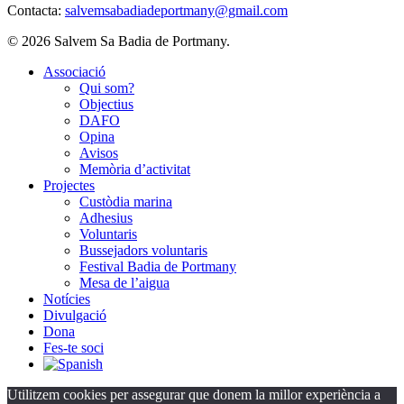
Contacta:
salvemsabadiadeportmany@gmail.com
© 2026 Salvem Sa Badia de Portmany.
Close
Associació
Menu
Qui som?
Objectius
DAFO
Opina
Avisos
Memòria d’activitat
Projectes
Custòdia marina
Adhesius
Voluntaris
Bussejadors voluntaris
Festival Badia de Portmany
Mesa de l’aigua
Notícies
Divulgació
Dona
Fes-te soci
Utilitzem cookies per assegurar que donem la millor experiència a