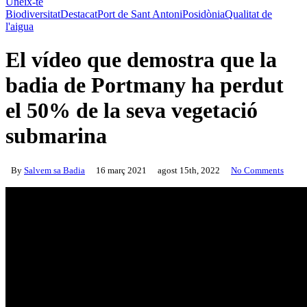
Uneix-te
Biodiversitat
Destacat
Port de Sant Antoni
Posidònia
Qualitat de
l'aigua
El vídeo que demostra que la
badia de Portmany ha perdut
el 50% de la seva vegetació
submarina
By
Salvem sa Badia
16 març 2021
agost 15th, 2022
No Comments