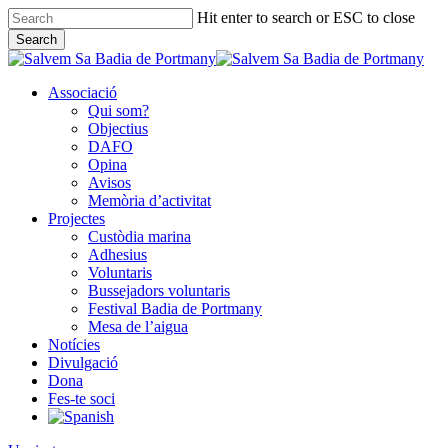
Skip
Hit enter to search or ESC to close
to
Search
main
Close
content
Search
Associació
Qui som?
Objectius
DAFO
Opina
Avisos
Memòria d’activitat
Projectes
Custòdia marina
Adhesius
Voluntaris
Bussejadors voluntaris
Festival Badia de Portmany
Mesa de l’aigua
Notícies
Divulgació
Dona
Fes-te soci