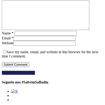
Name
*
Email
*
Website
Save my name, email, and website in this browser for the next
time I comment.
Share
Share
Share
Share
Pin
Segueix-nos #SalvemSaBadia