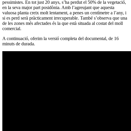
pessimistes. En tot just 20 anys, s’ha perdut el 50% de la vegetació,
en la seva major part posidònia. Amb l’agreujant que aquesta
valuosa planta creix molt lentament, a penes un centímetre a l’any, i
si es perd serà pràcticament irrecuperable. També s’observa que una
de les zones més afectades és la que està situada al costat del moll
comercial.
A continuació, oferim la versió completa del documental, de 16
minuts de durada.