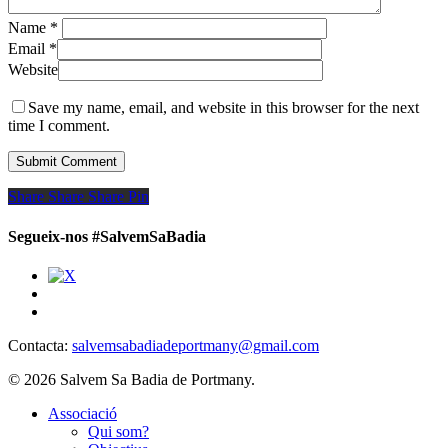
Name
*
Email
*
Website
Save my name, email, and website in this browser for the next
time I comment.
Share
Share
Share
Share
Pin
Segueix-nos #SalvemSaBadia
Contacta:
salvemsabadiadeportmany@gmail.com
© 2026 Salvem Sa Badia de Portmany.
Close
Associació
Menu
Qui som?