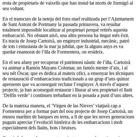
resta de propietaris de vaixells que han instal·lat morts de formigó al
seu voltant.
En el transcurs de la neteja del fons marí realitzada per l’Ajuntament
de Sant Antoni de Portmany la passada primavera, va resultar
totalment impossible localitzar al propietari perquè retirés aquesta
embarcació. No obstant això, una altra persona ha tingut més èxit.
Es tracta de Josep Cartoixà, un enginyer industrial, mecànic, patró
de iots i entusiasta de la mar ja jubilat, que fa alguns anys es va
quedar enamorat de l’illa de Formentera, on resideix.
En el seu afany per recuperar el patrimoni nàutic de l’illa, Cartoixà
va animar a Ramón Mayans Colomar, un famós mestre d’aix, i al
seu nét Óscar, que es dedica al mateix ofici, a ensenyar les tècniques
de restauració d’embarcacions tradicionals a un grup d’uns quinze
aprenents que va aconseguir reclutar l’enginyer. A través d’aquest
projecte, ja han aconseguit restaurar i lliurar al seu propietari el llaüt
‘Delfín verde’ i continuen treballant en la posada a punt d’uns altres.
De la mateixa manera, el ‘Virgen de las Nieves’ viatjarà cap a
Formentera per a formar part del nou projecte de Josep Cartoixà, un
museu marítim de barques en terra, a fi de que les noves generacions
puguin apreciar l’evolució històrica de les embarcacions i molt
especialment dels llaüts, bots i bruixes.