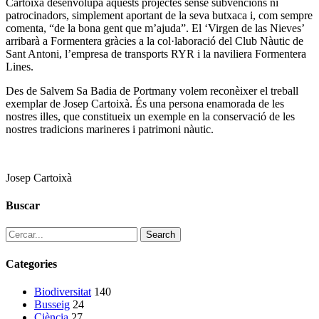
Cartoixà desenvolupa aquests projectes sense subvencions ni
patrocinadors, simplement aportant de la seva butxaca i, com sempre
comenta, “de la bona gent que m’ajuda”. El ‘Virgen de las Nieves’
arribarà a Formentera gràcies a la col·laboració del Club Nàutic de
Sant Antoni, l’empresa de transports RYR i la naviliera Formentera
Lines.
Des de Salvem Sa Badia de Portmany volem reconèixer el treball
exemplar de Josep Cartoixà. És una persona enamorada de les
nostres illes, que constitueix un exemple en la conservació de les
nostres tradicions marineres i patrimoni nàutic.
Josep Cartoixà
Buscar
Search
Categories
Biodiversitat
140
Busseig
24
Ciència
27