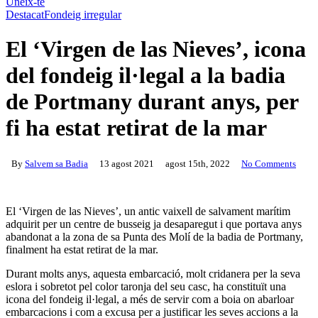
Uneix-te
Destacat
Fondeig irregular
El ‘Virgen de las Nieves’, icona
del fondeig il·legal a la badia
de Portmany durant anys, per
fi ha estat retirat de la mar
By
Salvem sa Badia
13 agost 2021
agost 15th, 2022
No Comments
El ‘Virgen de las Nieves’, un antic vaixell de salvament marítim
adquirit per un centre de busseig ja desaparegut i que portava anys
abandonat a la zona de sa Punta des Molí de la badia de Portmany,
finalment ha estat retirat de la mar.
Durant molts anys, aquesta embarcació, molt cridanera per la seva
eslora i sobretot pel color taronja del seu casc, ha constituït una
icona del fondeig il·legal, a més de servir com a boia on abarloar
embarcacions i com a excusa per a justificar les seves accions a la