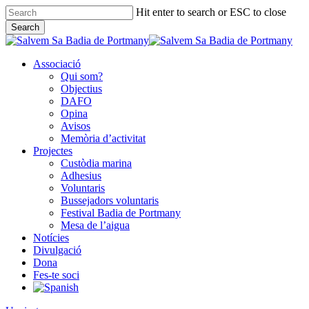
Skip
Hit enter to search or ESC to close
to
Search
main
Close
content
Search
Associació
Qui som?
Objectius
DAFO
Opina
Avisos
Memòria d’activitat
Projectes
Custòdia marina
Adhesius
Voluntaris
Bussejadors voluntaris
Festival Badia de Portmany
Mesa de l’aigua
Notícies
Divulgació
Dona
Fes-te soci