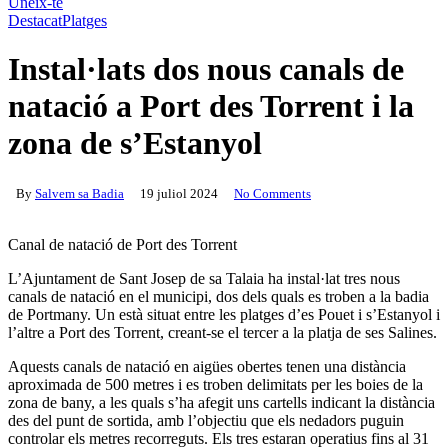
Uneix-te
Destacat
Platges
Instal·lats dos nous canals de
natació a Port des Torrent i la
zona de s’Estanyol
By
Salvem sa Badia
19 juliol 2024
No Comments
Canal de natació de Port des Torrent
L’Ajuntament de Sant Josep de sa Talaia ha instal·lat tres nous
canals de natació en el municipi, dos dels quals es troben a la badia
de Portmany. Un està situat entre les platges d’es Pouet i s’Estanyol i
l’altre a Port des Torrent, creant-se el tercer a la platja de ses Salines.
Aquests canals de natació en aigües obertes tenen una distància
aproximada de 500 metres i es troben delimitats per les boies de la
zona de bany, a les quals s’ha afegit uns cartells indicant la distància
des del punt de sortida, amb l’objectiu que els nedadors puguin
controlar els metres recorreguts. Els tres estaran operatius fins al 31