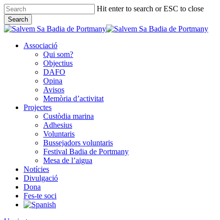
Skip
Hit enter to search or ESC to close
to
Search
main
Close
content
Search
Associació
Qui som?
Objectius
DAFO
Opina
Avisos
Memòria d’activitat
Projectes
Custòdia marina
Adhesius
Voluntaris
Bussejadors voluntaris
Festival Badia de Portmany
Mesa de l’aigua
Notícies
Divulgació
Dona
Fes-te soci