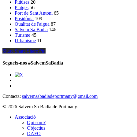
Pitiüses
20
Platges
56
Port de Sant Antoni
65
Posidònia
109
Qualitat de l'aigua
87
Salvem Sa Badia
146
Turisme
45
Urbanisme
11
Share
Share
Share
Share
Pin
Segueix-nos #SalvemSaBadia
Contacta:
salvemsabadiadeportmany@gmail.com
© 2026 Salvem Sa Badia de Portmany.
Close
Associació
Menu
Qui som?
Objectius
DAFO