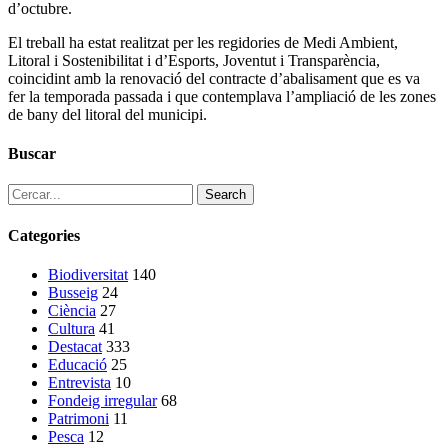
d’octubre.
El treball ha estat realitzat per les regidories de Medi Ambient,
Litoral i Sostenibilitat i d’Esports, Joventut i Transparència,
coincidint amb la renovació del contracte d’abalisament que es va
fer la temporada passada i que contemplava l’ampliació de les zones
de bany del litoral del municipi.
Buscar
Search
Categories
Biodiversitat
140
Busseig
24
Ciència
27
Cultura
41
Destacat
333
Educació
25
Entrevista
10
Fondeig irregular
68
Patrimoni
11
Pesca
12