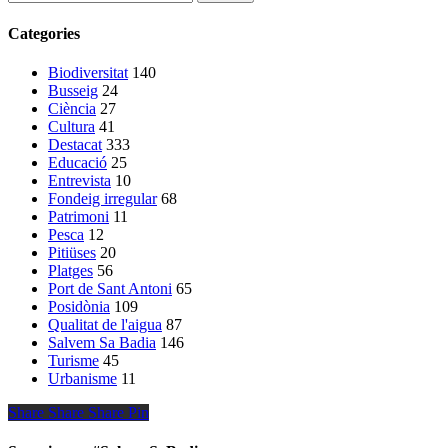
Categories
Biodiversitat
140
Busseig
24
Ciència
27
Cultura
41
Destacat
333
Educació
25
Entrevista
10
Fondeig irregular
68
Patrimoni
11
Pesca
12
Pitiüses
20
Platges
56
Port de Sant Antoni
65
Posidònia
109
Qualitat de l'aigua
87
Salvem Sa Badia
146
Turisme
45
Urbanisme
11
Share
Share
Share
Share
Pin