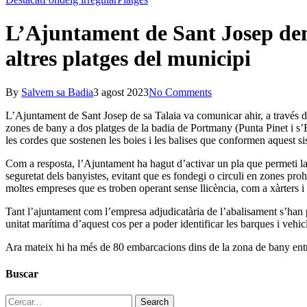
L’Ajuntament de Sant Josep denu
altres platges del municipi
By
Salvem sa Badia
3 agost 2023
No Comments
L’Ajuntament de Sant Josep de sa Talaia va comunicar ahir, a través d’
zones de bany a dos platges de la badia de Portmany (Punta Pinet i s’Es
les cordes que sostenen les boies i les balises que conformen aquest si
Com a resposta, l’Ajuntament ha hagut d’activar un pla que permeti la r
seguretat dels banyistes, evitant que es fondegi o circuli en zones pr
moltes empreses que es troben operant sense llicència, com a xàrters i
Tant l’ajuntament com l’empresa adjudicatària de l’abalisament s’han p
unitat marítima d’aquest cos per a poder identificar les barques i vehic
Ara mateix hi ha més de 80 embarcacions dins de la zona de bany entre
Buscar
Search