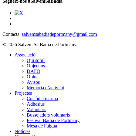
Segueix-nos #SalvemSaBadia
Contacta:
salvemsabadiadeportmany@gmail.com
© 2026 Salvem Sa Badia de Portmany.
Close
Associació
Menu
Qui som?
Objectius
DAFO
Opina
Avisos
Memòria d’activitat
Projectes
Custòdia marina
Adhesius
Voluntaris
Bussejadors voluntaris
Festival Badia de Portmany
Mesa de l’aigua
Notícies