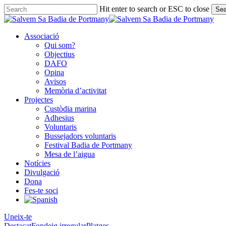
Skip
Hit enter to search or ESC to close
Sea
to
Close
main
Search
content
Associació
Qui som?
Objectius
DAFO
Opina
Avisos
Memòria d’activitat
Projectes
Custòdia marina
Adhesius
Voluntaris
Bussejadors voluntaris
Festival Badia de Portmany
Mesa de l’aigua
Notícies
Divulgació
Dona
Fes-te soci
Uneix-te
Destacat
Fondeig irregular
Platges