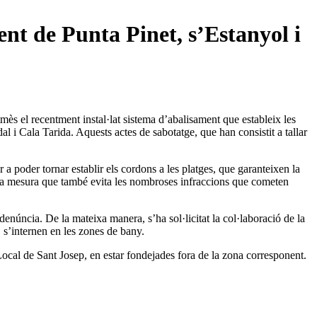
nt de Punta Pinet, s’Estanyol i
ès el recentment instal·lat sistema d’abalisament que estableix les
l i Cala Tarida. Aquests actes de sabotatge, que han consistit a tallar
a poder tornar establir els cordons a les platges, que garanteixen la
t una mesura que també evita les nombroses infraccions que cometen
enúncia. De la mateixa manera, s’ha sol·licitat la col·laboració de la
, s’internen en les zones de bany.
ocal de Sant Josep, en estar fondejades fora de la zona corresponent.