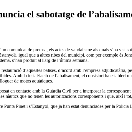
ncia el sabotatge de l’abalisame
un comunicat de premsa, els actes de vandalisme als quals s’ha vist sotm
tanyol), igual que a altres ribes del municipi, com per exemple és Jonda
stema, s’han produït al llarg de l’última setmana.
estauració d’aquestes balises, d’acord amb l’empresa adjudicatària, per 
ohibides. Amb la instal·lació de l’abalisament, el consistori ha establer
 lloguer de motos aquàtiques.
osat en contacte amb la Guàrdia Civil per a interposar la corresponent d
les nàutics que no tenen les autoritzacions corresponents i que, així i tot
 Punta Pinet i s’Estanyol, que ja han estat denunciades per la Policia L