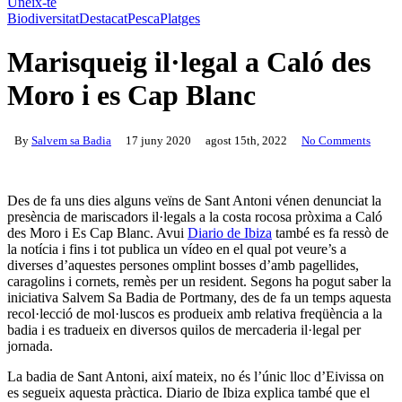
Uneix-te
Biodiversitat
Destacat
Pesca
Platges
Marisqueig il·legal a Caló des
Moro i es Cap Blanc
By
Salvem sa Badia
17 juny 2020
agost 15th, 2022
No Comments
Des de fa uns dies alguns veïns de Sant Antoni vénen denunciat la
presència de mariscadors il·legals a la costa rocosa pròxima a Caló
des Moro i Es Cap Blanc. Avui
Diario de Ibiza
també es fa ressò de
la notícia i fins i tot publica un vídeo en el qual pot veure’s a
diverses d’aquestes persones omplint bosses d’amb pagellides,
caragolins i cornets, remès per un resident. Segons ha pogut saber la
iniciativa Salvem Sa Badia de Portmany, des de fa un temps aquesta
recol·lecció de mol·luscos es produeix amb relativa freqüència a la
badia i es tradueix en diversos quilos de mercaderia il·legal per
jornada.
La badia de Sant Antoni, així mateix, no és l’únic lloc d’Eivissa on
es segueix aquesta pràctica. Diario de Ibiza explica també que el