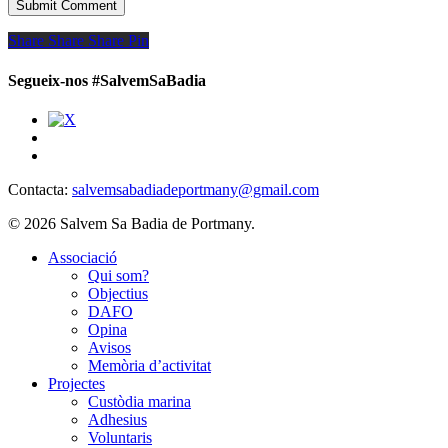
Share
Share
Share
Share
Pin
Segueix-nos #SalvemSaBadia
Contacta:
salvemsabadiadeportmany@gmail.com
© 2026 Salvem Sa Badia de Portmany.
Close
Associació
Menu
Qui som?
Objectius
DAFO
Opina
Avisos
Memòria d’activitat
Projectes
Custòdia marina
Adhesius
Voluntaris