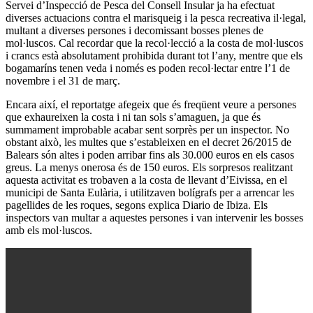
Servei d’Inspecció de Pesca del Consell Insular ja ha efectuat
diverses actuacions contra el marisqueig i la pesca recreativa il·legal,
multant a diverses persones i decomissant bosses plenes de
mol·luscos. Cal recordar que la recol·lecció a la costa de mol·luscos
i crancs està absolutament prohibida durant tot l’any, mentre que els
bogamaríns tenen veda i només es poden recol·lectar entre l’1 de
novembre i el 31 de març.
Encara així, el reportatge afegeix que és freqüent veure a persones
que exhaureixen la costa i ni tan sols s’amaguen, ja que és
summament improbable acabar sent sorprès per un inspector. No
obstant això, les multes que s’estableixen en el decret 26/2015 de
Balears són altes i poden arribar fins als 30.000 euros en els casos
greus. La menys onerosa és de 150 euros. Els sorpresos realitzant
aquesta activitat es trobaven a la costa de llevant d’Eivissa, en el
municipi de Santa Eulària, i utilitzaven bolígrafs per a arrencar les
pagellides de les roques, segons explica Diario de Ibiza. Els
inspectors van multar a aquestes persones i van intervenir les bosses
amb els mol·luscos.