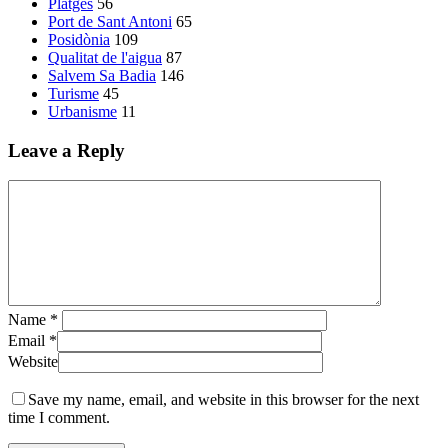
Platges
56
Port de Sant Antoni
65
Posidònia
109
Qualitat de l'aigua
87
Salvem Sa Badia
146
Turisme
45
Urbanisme
11
Leave a Reply
Name
*
Email
*
Website
Save my name, email, and website in this browser for the next
time I comment.