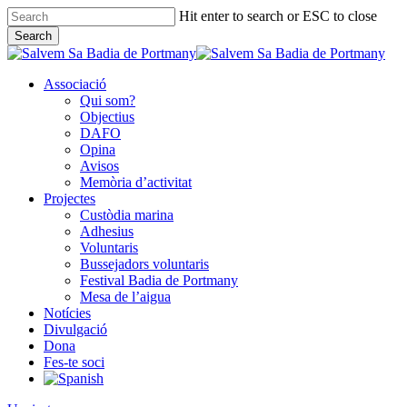
Skip
Hit enter to search or ESC to close
to
Search
main
Close
content
Search
Associació
Qui som?
Objectius
DAFO
Opina
Avisos
Memòria d’activitat
Projectes
Custòdia marina
Adhesius
Voluntaris
Bussejadors voluntaris
Festival Badia de Portmany
Mesa de l’aigua
Notícies
Divulgació
Dona
Fes-te soci