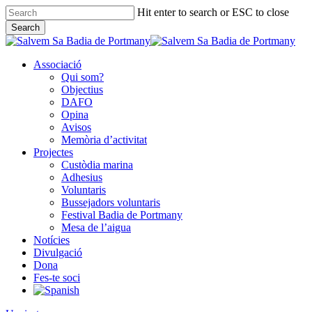
Skip
Hit enter to search or ESC to close
to
Search
main
Close
content
Search
Associació
Qui som?
Objectius
DAFO
Opina
Avisos
Memòria d’activitat
Projectes
Custòdia marina
Adhesius
Voluntaris
Bussejadors voluntaris
Festival Badia de Portmany
Mesa de l’aigua
Notícies
Divulgació
Dona
Fes-te soci