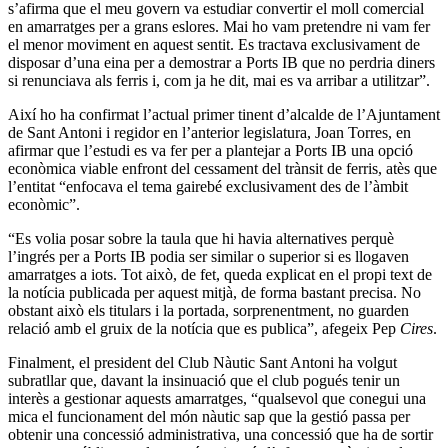
s’afirma que el meu govern va estudiar convertir el moll comercial
en amarratges per a grans eslores. Mai ho vam pretendre ni vam fer
el menor moviment en aquest sentit. Es tractava exclusivament de
disposar d’una eina per a demostrar a Ports IB que no perdria diners
si renunciava als ferris i, com ja he dit, mai es va arribar a utilitzar”.
Així ho ha confirmat l’actual primer tinent d’alcalde de l’Ajuntament
de Sant Antoni i regidor en l’anterior legislatura, Joan Torres, en
afirmar que l’estudi es va fer per a plantejar a Ports IB una opció
econòmica viable enfront del cessament del trànsit de ferris, atès que
l’entitat “enfocava el tema gairebé exclusivament des de l’àmbit
econòmic”.
“Es volia posar sobre la taula que hi havia alternatives perquè
l’ingrés per a Ports IB podia ser similar o superior si es llogaven
amarratges a iots. Tot això, de fet, queda explicat en el propi text de
la notícia publicada per aquest mitjà, de forma bastant precisa. No
obstant això els titulars i la portada, sorprenentment, no guarden
relació amb el gruix de la notícia que es publica”, afegeix Pep
Cires
.
Finalment, el president del Club Nàutic Sant Antoni ha volgut
subratllar que, davant la insinuació que el club pogués tenir un
interès a gestionar aquests amarratges, “qualsevol que conegui una
mica el funcionament del món nàutic sap que la gestió passa per
obtenir una concessió administrativa, una concessió que ha de sortir