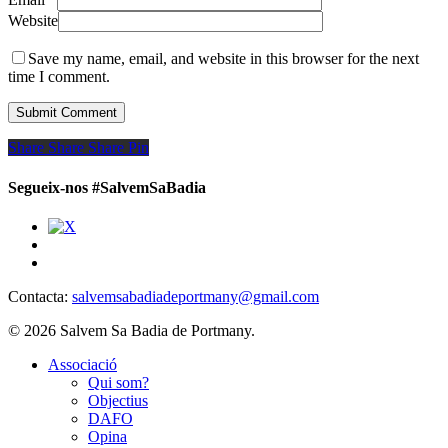
Website
Save my name, email, and website in this browser for the next
time I comment.
Share
Share
Share
Share
Pin
Segueix-nos #SalvemSaBadia
Contacta:
salvemsabadiadeportmany@gmail.com
© 2026 Salvem Sa Badia de Portmany.
Close
Associació
Menu
Qui som?
Objectius
DAFO
Opina