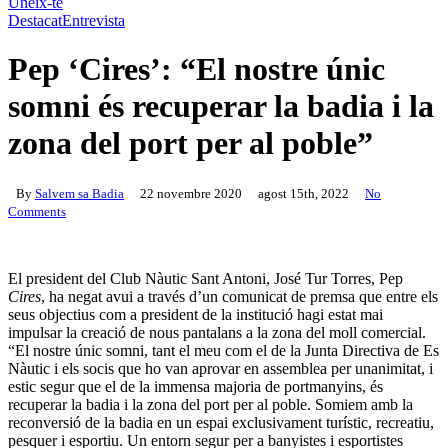
Uneix-te
Destacat
Entrevista
Pep ‘Cires’: “El nostre únic
somni és recuperar la badia i la
zona del port per al poble”
By
Salvem sa Badia
22 novembre 2020
agost 15th, 2022
No
Comments
El president del Club Nàutic Sant Antoni, José Tur Torres, Pep
Cires
, ha negat avui a través d’un comunicat de premsa que entre els
seus objectius com a president de la institució hagi estat mai
impulsar la creació de nous pantalans a la zona del moll comercial.
“El nostre únic somni, tant el meu com el de la Junta Directiva de Es
Nàutic i els socis que ho van aprovar en assemblea per unanimitat, i
estic segur que el de la immensa majoria de portmanyins, és
recuperar la badia i la zona del port per al poble. Somiem amb la
reconversió de la badia en un espai exclusivament turístic, recreatiu,
pesquer i esportiu. Un entorn segur per a banyistes i esportistes