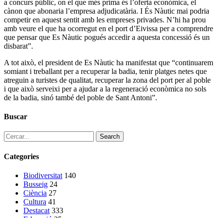
a concurs públic, on el que més prima és l’oferta econòmica, el
cànon que abonaria l’empresa adjudicatària. I És Nàutic mai podria
competir en aquest sentit amb les empreses privades. N’hi ha prou
amb veure el que ha ocorregut en el port d’Eivissa per a comprendre
que pensar que Es Nàutic pogués accedir a aquesta concessió és un
disbarat”.
A tot això, el president de Es Nàutic ha manifestat que “continuarem
somiant i treballant per a recuperar la badia, tenir platges netes que
atreguin a turistes de qualitat, recuperar la zona del port per al poble
i que això serveixi per a ajudar a la regeneració econòmica no sols
de la badia, sinó també del poble de Sant Antoni”.
Buscar
Search
Categories
Biodiversitat
140
Busseig
24
Ciència
27
Cultura
41
Destacat
333