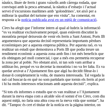
nàutics, lliure de ferris i grans vaixells amb càrrega rodada, que
convisqui amb la pesca artesanal, la nàutica d’esbarjo i l’actual
servei d’excursions marítimes amb ‘golondrines’, tot això per a
millorar la qualitat del turisme que ens visita”, ha comentat, en
resposta a la
notícia publicada avui en un mitjà de comunicació
.
Cires
ha afegit que l’informe intern al qual al·ludeix la informació
“es va realitzar exclusivament perquè, quan estàvem discutint la
moratòria perquè deixessin de venir els ferris a Sant Antoni, Ports IB
argumentava que aquesta decisió representaria importants pèrdues
econòmiques per a aquesta empresa pública. Per aquesta raó, es va
realitzar un estudi que demostrava a Ports IB que podia treure un
rendiment econòmic a aquesta zona amb fins i tot més beneficis que
els obtinguts pel moll comercial, i que a més ens permetria recuperar
la zona per al poble. No obstant això, ni tan sols vam arribar a
utilitzar-ho, perquè es va decretar la moratòria i no va fer falta. Es va
quedar arxivat a l’Ajuntament fins que algú ha decidit filtrar-lo i
donar-li completament la volta, de manera interessada. Tal vegada la
raó cal buscar-la en què no som partidaris que tornin els ferris al port
i hi ha molts interessos relacionats amb aquesta decisió”, explica.
“Si tots els informes o estudis que es van realitzar a l’Ajuntament
durant la meva etapa com a alcalde són el somni d’en
Cires
, com diu
aquest mitjà, no faria una altra cosa en la meva vida que somiar”, ha
dit. “Tampoc és cert el titular de la notícia en la pàgina interior, on