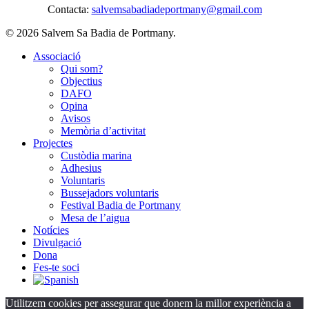
Contacta:
salvemsabadiadeportmany@gmail.com
© 2026 Salvem Sa Badia de Portmany.
Close
Associació
Menu
Qui som?
Objectius
DAFO
Opina
Avisos
Memòria d’activitat
Projectes
Custòdia marina
Adhesius
Voluntaris
Bussejadors voluntaris
Festival Badia de Portmany
Mesa de l’aigua
Notícies
Divulgació
Dona
Fes-te soci
Utilitzem cookies per assegurar que donem la millor experiència a