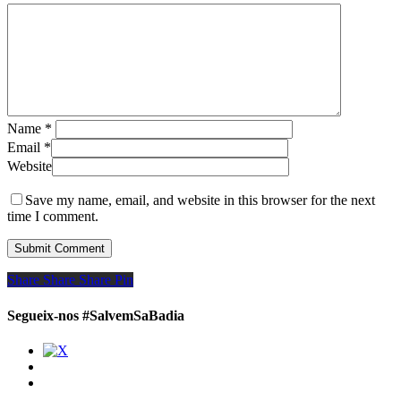
Name
*
Email
*
Website
Save my name, email, and website in this browser for the next
time I comment.
Share
Share
Share
Share
Pin
Segueix-nos #SalvemSaBadia