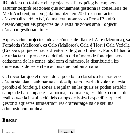
IB iniciarà un total de cinc projectes a l’arxipèlag balear, per a
assumir després les zones que actualment gestiona la conselleria de
Medi Ambient, una vegada finalitzin en 2021 els contractes
d’externalització. Així, de manera progressiva Ports IB anirà
desenvolupant els projectes de la resta de zones amb l’objectiu
d’acabar gestionant totes.
Aquests cinc projectes inicials són els de Illa de l’Aire (Menorca), sa
Foradada (Mallorca), es Caló (Mallorca), Cala d’Hort i Cala Vedella
(Eivissa), ja que es tracta d’entorns de gran afluència. Ports IB haurà
de redactar un projecte de definició del número de fondejos per a
cadascuna de les zones, així com el número, la distribució i les
dimensions de les embarcacions que podran amarrar.
Cal recordar que el decret de la posidònia classifica les praderies
d’aquesta planta submarina en dos tipus: zones d’alt valor, on està
prohibit el fondeig, i zones a regular, en les quals es poden establir
camps de baix impacte. La norma, així mateix, estableix com ha de
realitzar-se la instal·lació dels camps de boies i especifica que el
gestor d’aquestes infraestructures d’amarratge ha de ser una
administració pública.
Buscar
Search