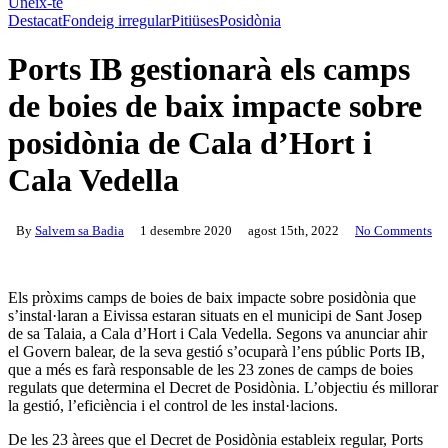
Uneix-te
Destacat
Fondeig irregular
Pitiüses
Posidònia
Ports IB gestionarà els camps
de boies de baix impacte sobre
posidònia de Cala d’Hort i
Cala Vedella
By
Salvem sa Badia
1 desembre 2020
agost 15th, 2022
No Comments
Els pròxims camps de boies de baix impacte sobre posidònia que
s’instal·laran a Eivissa estaran situats en el municipi de Sant Josep
de sa Talaia, a Cala d’Hort i Cala Vedella. Segons va anunciar ahir
el Govern balear, de la seva gestió s’ocuparà l’ens públic Ports IB,
que a més es farà responsable de les 23 zones de camps de boies
regulats que determina el Decret de Posidònia. L’objectiu és millorar
la gestió, l’eficiència i el control de les instal·lacions.
De les 23 àrees que el Decret de Posidònia estableix regular, Ports