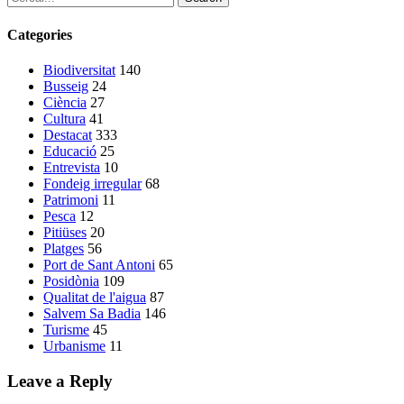
Categories
Biodiversitat
140
Busseig
24
Ciència
27
Cultura
41
Destacat
333
Educació
25
Entrevista
10
Fondeig irregular
68
Patrimoni
11
Pesca
12
Pitiüses
20
Platges
56
Port de Sant Antoni
65
Posidònia
109
Qualitat de l'aigua
87
Salvem Sa Badia
146
Turisme
45
Urbanisme
11
Leave a Reply