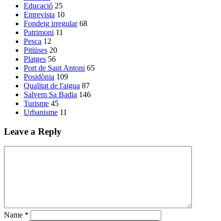
Educació
25
Entrevista
10
Fondeig irregular
68
Patrimoni
11
Pesca
12
Pitiüses
20
Platges
56
Port de Sant Antoni
65
Posidònia
109
Qualitat de l'aigua
87
Salvem Sa Badia
146
Turisme
45
Urbanisme
11
Leave a Reply
Name
*