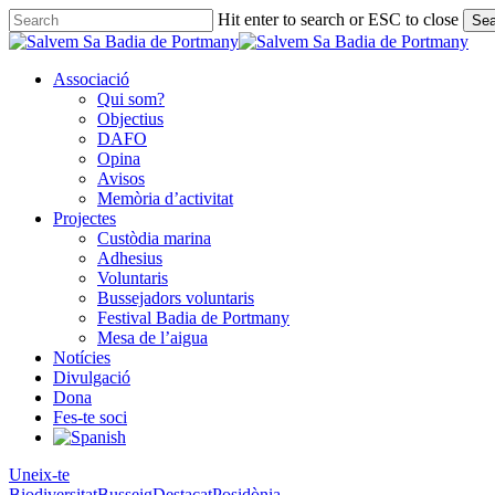
Skip
Hit enter to search or ESC to close
Sea
to
Close
main
Search
content
Associació
Qui som?
Objectius
DAFO
Opina
Avisos
Memòria d’activitat
Projectes
Custòdia marina
Adhesius
Voluntaris
Bussejadors voluntaris
Festival Badia de Portmany
Mesa de l’aigua
Notícies
Divulgació
Dona
Fes-te soci
Uneix-te
Biodiversitat
Busseig
Destacat
Posidònia