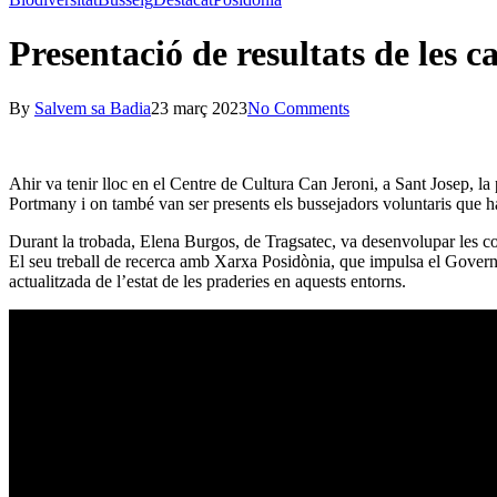
Presentació de resultats de les 
By
Salvem sa Badia
23 març 2023
No Comments
Ahir va tenir lloc en el Centre de Cultura Can Jeroni, a Sant Josep, l
Portmany i on també van ser presents els bussejadors voluntaris que h
Durant la trobada, Elena Burgos, de Tragsatec, va desenvolupar les conc
El seu treball de recerca amb Xarxa Posidònia, que impulsa el Gove
actualitzada de l’estat de les praderies en aquests entorns.