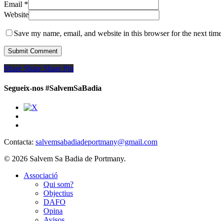
Email
*
Website
Save my name, email, and website in this browser for the next tim
Share
Share
Share
Share
Pin
Segueix-nos #SalvemSaBadia
Contacta:
salvemsabadiadeportmany@gmail.com
© 2026 Salvem Sa Badia de Portmany.
Close
Associació
Menu
Qui som?
Objectius
DAFO
Opina
Avisos