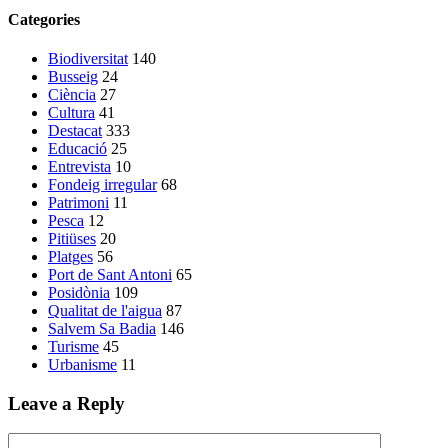
Categories
Biodiversitat
140
Busseig
24
Ciència
27
Cultura
41
Destacat
333
Educació
25
Entrevista
10
Fondeig irregular
68
Patrimoni
11
Pesca
12
Pitiüses
20
Platges
56
Port de Sant Antoni
65
Posidònia
109
Qualitat de l'aigua
87
Salvem Sa Badia
146
Turisme
45
Urbanisme
11
Leave a Reply