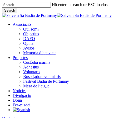
Skip
Hit enter to search or ESC to close
to
Search
main
Close
content
Search
Associació
Qui som?
Objectius
DAFO
Opina
Avisos
Memòria d’activitat
Projectes
Custòdia marina
Adhesius
Voluntaris
Bussejadors voluntaris
Festival Badia de Portmany
Mesa de l’aigua
Notícies
Divulgació
Dona
Fes-te soci