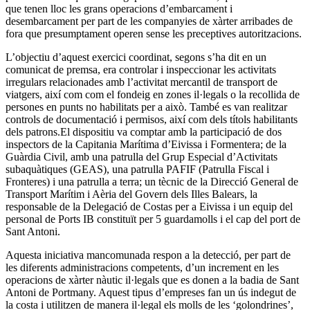
que tenen lloc les grans operacions d’embarcament i
desembarcament per part de les companyies de xàrter arribades de
fora que presumptament operen sense les preceptives autoritzacions.
L’objectiu d’aquest exercici coordinat, segons s’ha dit en un
comunicat de premsa, era controlar i inspeccionar les activitats
irregulars relacionades amb l’activitat mercantil de transport de
viatgers, així com com el fondeig en zones il·legals o la recollida de
persones en punts no habilitats per a això. També es van realitzar
controls de documentació i permisos, així com dels títols habilitants
dels patrons.El dispositiu va comptar amb la participació de dos
inspectors de la Capitania Marítima d’Eivissa i Formentera; de la
Guàrdia Civil, amb una patrulla del Grup Especial d’Activitats
subaquàtiques (GEAS), una patrulla PAFIF (Patrulla Fiscal i
Fronteres) i una patrulla a terra; un tècnic de la Direcció General de
Transport Marítim i Aèria del Govern dels Illes Balears, la
responsable de la Delegació de Costas per a Eivissa i un equip del
personal de Ports IB constituït per 5 guardamolls i el cap del port de
Sant Antoni.
Aquesta iniciativa mancomunada respon a la detecció, per part de
les diferents administracions competents, d’un increment en les
operacions de xàrter nàutic il·legals que es donen a la badia de Sant
Antoni de Portmany. Aquest tipus d’empreses fan un ús indegut de
la costa i utilitzen de manera il·legal els molls de les ‘golondrines’,