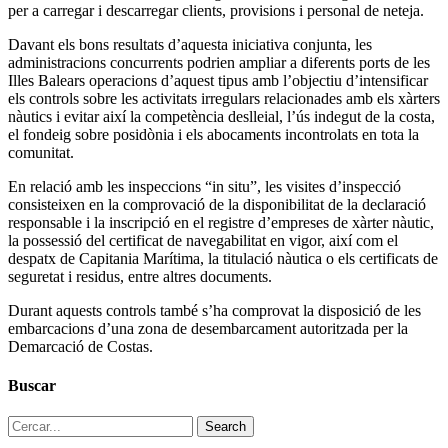
per a carregar i descarregar clients, provisions i personal de neteja.
Davant els bons resultats d’aquesta iniciativa conjunta, les
administracions concurrents podrien ampliar a diferents ports de les
Illes Balears operacions d’aquest tipus amb l’objectiu d’intensificar
els controls sobre les activitats irregulars relacionades amb els xàrters
nàutics i evitar així la competència deslleial, l’ús indegut de la costa,
el fondeig sobre posidònia i els abocaments incontrolats en tota la
comunitat.
En relació amb les inspeccions “in situ”, les visites d’inspecció
consisteixen en la comprovació de la disponibilitat de la declaració
responsable i la inscripció en el registre d’empreses de xàrter nàutic,
la possessió del certificat de navegabilitat en vigor, així com el
despatx de Capitania Marítima, la titulació nàutica o els certificats de
seguretat i residus, entre altres documents.
Durant aquests controls també s’ha comprovat la disposició de les
embarcacions d’una zona de desembarcament autoritzada per la
Demarcació de Costas.
Buscar
Search