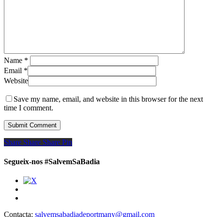
Name
*
Email
*
Website
Save my name, email, and website in this browser for the next
time I comment.
Share
Share
Share
Share
Pin
Segueix-nos #SalvemSaBadia
Contacta:
salvemsabadiadeportmany@gmail.com