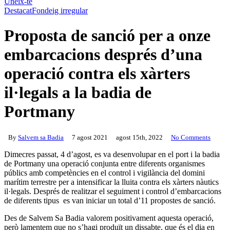
Uneix-te
Destacat
Fondeig irregular
Proposta de sanció per a onze
embarcacions després d’una
operació contra els xàrters
il·legals a la badia de
Portmany
By
Salvem sa Badia
7 agost 2021
agost 15th, 2022
No Comments
Dimecres passat, 4 d’agost, es va desenvolupar en el port i la badia
de Portmany una operació conjunta entre diferents organismes
públics amb competències en el control i vigilància del domini
marítim terrestre per a intensificar la lluita contra els xàrters nàutics
il·legals. Després de realitzar el seguiment i control d’embarcacions
de diferents tipus es van iniciar un total d’11 propostes de sanció.
Des de Salvem Sa Badia valorem positivament aquesta operació,
però lamentem que no s’hagi produït un dissabte, que és el dia en