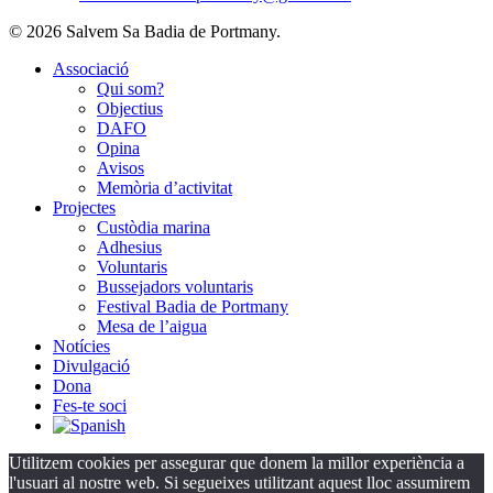
© 2026 Salvem Sa Badia de Portmany.
Close
Associació
Menu
Qui som?
Objectius
DAFO
Opina
Avisos
Memòria d’activitat
Projectes
Custòdia marina
Adhesius
Voluntaris
Bussejadors voluntaris
Festival Badia de Portmany
Mesa de l’aigua
Notícies
Divulgació
Dona
Fes-te soci
Utilitzem cookies per assegurar que donem la millor experiència a
l'usuari al nostre web. Si segueixes utilitzant aquest lloc assumirem