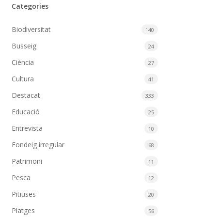
Categories
Biodiversitat
140
Busseig
24
Ciència
27
Cultura
41
Destacat
333
Educació
25
Entrevista
10
Fondeig irregular
68
Patrimoni
11
Pesca
12
Pitiüses
20
Platges
56