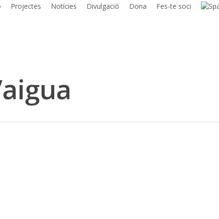
ó
Projectes
Notícies
Divulgació
Dona
Fes-te soci
’aigua