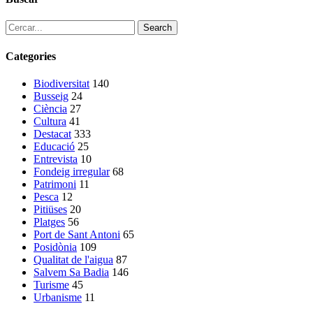
Search
Categories
Biodiversitat
140
Busseig
24
Ciència
27
Cultura
41
Destacat
333
Educació
25
Entrevista
10
Fondeig irregular
68
Patrimoni
11
Pesca
12
Pitiüses
20
Platges
56
Port de Sant Antoni
65
Posidònia
109
Qualitat de l'aigua
87
Salvem Sa Badia
146
Turisme
45
Urbanisme
11