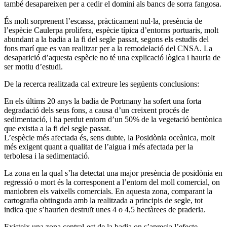
també desapareixen per a cedir el domini als bancs de sorra fangosa.
És molt sorprenent l’escassa, pràcticament nul·la, presència de
l’espècie Caulerpa prolifera, espècie típica d’entorns portuaris, molt
abundant a la badia a la fi del segle passat, segons els estudis del
fons marí que es van realitzar per a la remodelació del CNSA. La
desaparició d’aquesta espècie no té una explicació lògica i hauria de
ser motiu d’estudi.
De la recerca realitzada cal extreure les següents conclusions:
En els últims 20 anys la badia de Portmany ha sofert una forta
degradació dels seus fons, a causa d’un creixent procés de
sedimentació, i ha perdut entorn d’un 50% de la vegetació bentònica
que existia a la fi del segle passat.
L’espècie més afectada és, sens dubte, la Posidònia oceànica, molt
més exigent quant a qualitat de l’aigua i més afectada per la
terbolesa i la sedimentació.
La zona en la qual s’ha detectat una major presència de posidònia en
regressió o mort és la corresponent a l’entorn del moll comercial, on
maniobren els vaixells comercials. En aquesta zona, comparant la
cartografia obtinguda amb la realitzada a principis de segle, tot
indica que s’haurien destruït unes 4 o 4,5 hectàrees de praderia.
Existeix una zona central-est de la badia on s’aprecia l’efecte