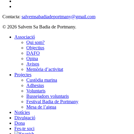
Contacta:
salvemsabadiadeportmany@gmail.com
© 2026 Salvem Sa Badia de Portmany.
Close
Associació
Menu
Qui som?
Objectius
DAFO
Opina
Avisos
Memòria d’activitat
Projectes
Custòdia marina
Adhesius
Voluntaris
Bussejadors voluntaris
Festival Badia de Portmany
Mesa de l’aigua
Notícies
Divulgació
Dona
Fes-te soci