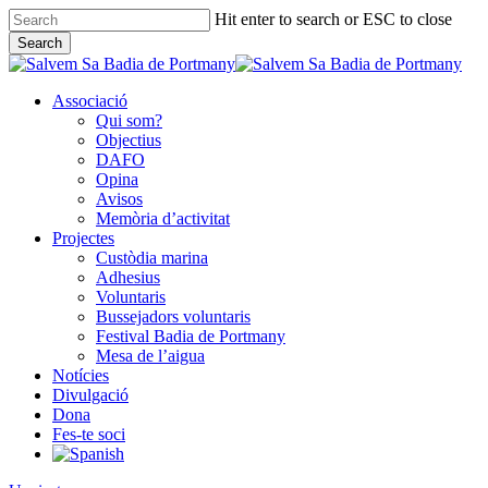
Skip
Hit enter to search or ESC to close
to
Search
main
Close
content
Search
Associació
Qui som?
Objectius
DAFO
Opina
Avisos
Memòria d’activitat
Projectes
Custòdia marina
Adhesius
Voluntaris
Bussejadors voluntaris
Festival Badia de Portmany
Mesa de l’aigua
Notícies
Divulgació
Dona
Fes-te soci