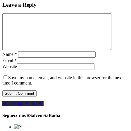
Leave a Reply
Name
*
Email
*
Website
Save my name, email, and website in this browser for the next
time I comment.
Share
Share
Share
Share
Pin
Segueix-nos #SalvemSaBadia