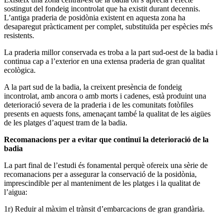
sostingut del fondeig incontrolat que ha existit durant decennis.
L’antiga praderia de posidònia existent en aquesta zona ha
desaparegut pràcticament per complet, substituïda per espècies més
resistents.
La praderia millor conservada es troba a la part sud-oest de la badia i
continua cap a l’exterior en una extensa praderia de gran qualitat
ecològica.
A la part sud de la badia, la creixent presència de fondeig
incontrolat, amb ancora o amb morts i cadenes, està produint una
deterioració severa de la praderia i de les comunitats fotòfiles
presents en aquests fons, amenaçant també la qualitat de les aigües
de les platges d’aquest tram de la badia.
Recomanacions per a evitar que continuï la deterioració de la
badia
La part final de l’estudi és fonamental perquè ofereix una sèrie de
recomanacions per a assegurar la conservació de la posidònia,
imprescindible per al manteniment de les platges i la qualitat de
l’aigua:
1r) Reduir al màxim el trànsit d’embarcacions de gran grandària.