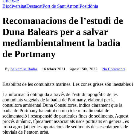
Uneix-te
Biodiversitat
Destacat
Port de Sant Antoni
Posidònia
Recomanacions de l’estudi de
Duna Balears per a salvar
mediambientalment la badia
de Portmany
By
Salvem sa Badia
16 febrer 2021
agost 15th, 2022
No Comments
Estabilitat de les comunitats marines. Les zones grises són inestables i
La informació obtinguda a través de l’estudi topogràfic de les
comunitats vegetals de la badia de Portmany, elaborat per la
consultora ambiental Duna Consultores, indica clarament que la
badia de Portmany ha entrat en un cicle retroalimentat de
sedimentació i resuspensió de partícules fines de sediments. Aquest
procés dinàmic, típicament associat als usos portuaris en general, es
troba agreujat per les aportacions de sediments dels escolaments de
pluvials de l’entorn urbà.