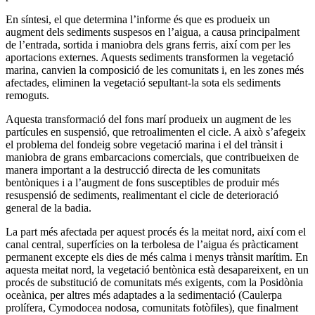
En síntesi, el que determina l’informe és que es produeix un
augment dels sediments suspesos en l’aigua, a causa principalment
de l’entrada, sortida i maniobra dels grans ferris, així com per les
aportacions externes. Aquests sediments transformen la vegetació
marina, canvien la composició de les comunitats i, en les zones més
afectades, eliminen la vegetació sepultant-la sota els sediments
remoguts.
Aquesta transformació del fons marí produeix un augment de les
partícules en suspensió, que retroalimenten el cicle. A això s’afegeix
el problema del fondeig sobre vegetació marina i el del trànsit i
maniobra de grans embarcacions comercials, que contribueixen de
manera important a la destrucció directa de les comunitats
bentòniques i a l’augment de fons susceptibles de produir més
resuspensió de sediments, realimentant el cicle de deterioració
general de la badia.
La part més afectada per aquest procés és la meitat nord, així com el
canal central, superfícies on la terbolesa de l’aigua és pràcticament
permanent excepte els dies de més calma i menys trànsit marítim. En
aquesta meitat nord, la vegetació bentònica està desapareixent, en un
procés de substitució de comunitats més exigents, com la Posidònia
oceànica, per altres més adaptades a la sedimentació (Caulerpa
prolífera, Cymodocea nodosa, comunitats fotòfiles), que finalment