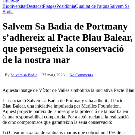
Uneix-te
Biodiversitat
Destacat
Platges
Posidònia
Qualitat de l'aigua
Salvem Sa
Badia
Salvem Sa Badia de Portmany
s’adhereix al Pacte Blau Balear,
que persegueix la conservació
de la nostra mar
By
Salvem sa Badia
27 maig 2023
No Comments
Aquesta imatge de Víctor de Valles simbolitza la iniciativa Pacte Blau
L’associació Salvem sa Badia de Portmany s’ha adherit al Pacte
Blau Balear, una iniciativa impulsada per Marilles Foundation.
Aquest projecte parteix de la idea que la protecció de la mar balear
és una responsabilitat compartida. Per a això, reclama la realització
de cinc compromisos que garanteixin la seua conservació:
1r) Crear una xarxa de santuaris marins que cobrirà un 10% de la