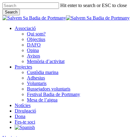
Skip
Hit enter to search or ESC to close
to
Search
main
Close
content
Search
Associació
Qui som?
Objectius
DAFO
Opina
Avisos
Memòria d’activitat
Projectes
Custòdia marina
Adhesius
Voluntaris
Bussejadors voluntaris
Festival Badia de Portmany
Mesa de l’aigua
Notícies
Divulgació
Dona
Fes-te soci