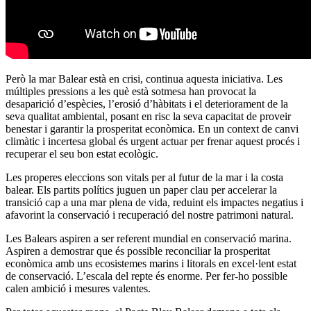
Però la mar Balear està en crisi, continua aquesta iniciativa. Les
múltiples pressions a les què està sotmesa han provocat la
desaparició d’espècies, l’erosió d’hàbitats i el deteriorament de la
seva qualitat ambiental, posant en risc la seva capacitat de proveir
benestar i garantir la prosperitat econòmica. En un context de canvi
climàtic i incertesa global és urgent actuar per frenar aquest procés i
recuperar el seu bon estat ecològic.
Les properes eleccions son vitals per al futur de la mar i la costa
balear. Els partits polítics juguen un paper clau per accelerar la
transició cap a una mar plena de vida, reduint els impactes negatius i
afavorint la conservació i recuperació del nostre patrimoni natural.
Les Balears aspiren a ser referent mundial en conservació marina.
Aspiren a demostrar que és possible reconciliar la prosperitat
econòmica amb uns ecosistemes marins i litorals en excel·lent estat
de conservació. L’escala del repte és enorme. Per fer-ho possible
calen ambició i mesures valentes.