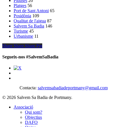
Pitiüses
20
Platges
56
Port de Sant Antoni
65
Posidònia
109
Qualitat de l'aigua
87
Salvem Sa Badia
146
Turisme
45
Urbanisme
11
Share
Share
Share
Share
Pin
Segueix-nos #SalvemSaBadia
Contacta:
salvemsabadiadeportmany@gmail.com
© 2026 Salvem Sa Badia de Portmany.
Close
Associació
Menu
Qui som?
Objectius
DAFO