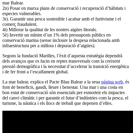
mar Balear.
2n) Posar en marxa plans de conservació i recuperació d’hàbitats i
especies vulnerables.
3r). Garantir una pesca sostenible i acabar amb el furtivisme i el
comerç fraudulent.
4t) Millorar la qualitat de les nostres aigües litorals.
5è) Invertir un mínim d’un 1% dels pressuposts públics en
conservació marina (sense incloure la despesa relacionada amb
infraestructura per a millora i depuració d’aigües).
Segons la fundació Marilles, l’èxit d’aquesta estratègia dependrà
dels avanços que es facin en reptes transversals com la creixent
pressió demogràfica i la necessitat d’accelerar la transició energètica
i de fer front a l’escalfament global.
La mar balear, explica el Pacte Blau Balear a la seua
página web
, és
font de beneficis, gaudi, lleure i benestar. Una mar i una costa en
bon estat de conservació són essencials per esmorteir els impactes
del canvi climàtic i per garantir el futur d’indústries com la pesca, el
turisme, la nàutica i els llocs de treball que depenen d’elles.