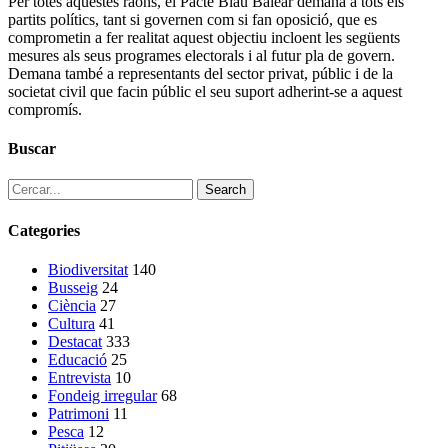
Per totes aquestes raons, el Pacte Blau Balear demana a tots els
partits polítics, tant si governen com si fan oposició, que es
comprometin a fer realitat aquest objectiu incloent les següents
mesures als seus programes electorals i al futur pla de govern.
Demana també a representants del sector privat, públic i de la
societat civil que facin públic el seu suport adherint-se a aquest
compromís.
Buscar
Search
Categories
Biodiversitat
140
Busseig
24
Ciència
27
Cultura
41
Destacat
333
Educació
25
Entrevista
10
Fondeig irregular
68
Patrimoni
11
Pesca
12