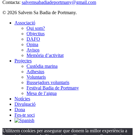
Contacta:
salvemsabadiadeportmany@gmail.com
© 2026 Salvem Sa Badia de Portmany.
Close
Associació
Menu
Qui som?
Objectius
DAFO
Opina
Avisos
Memòria d’activitat
Projectes
Custòdia marina
Adhesius
Voluntaris
Bussejadors voluntaris
Festival Badia de Portmany
Mesa de l’aigua
Notícies
Divulgació
Dona
Fes-te soci
Utilitzem cookies per assegurar que donem la millor experiència a