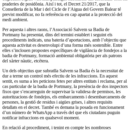
praderies de posidònia. Així i tot, el Decret 21/2017, que la
Conselleria de la Mar i del Cicle de l’Aigua del Govern Balear té
previst modificar, no fa referència en cap apartat a la protecció del
medi ambient.
Per aquesta i altres raons, l’Associació Salvem sa Badia de
Portmany ha presentat, dins del termini establert i seguint els
procediments indicats, una bateria d’aportacions, amb l’objectiu que
aquesta activitat es desenvolupi d’una forma més sostenible. Entre
elles s’inclouen propostes específiques de vigilància de fondejos a la
badia de Portmany, formació ambiental obligatòria per als patrons
del xàrter nàutic, etcètera.
Un dels objectius que subratlla Salvem sa Badia és la necessitat de
dur a terme un control més efectiu de les infraccions. En aquest
sentit, es suma a les peticions fetes per altres entitats i reclama, per al
cas particular de la badia de Portmany, la presència de dos inspectors
fixos que s’encarreguin de supervisar la validesa de permisos, les
autoritzacions de fondejos, els embarcaments i desembarcaments de
persones, la gestió de residus i aigües grises, i altres requisits
detallats en el decret. També es demana la posada en funcionament
d’un número de WhatsApp a través del que els ciutadans puguin
notificar infraccions en qualsevol moment.
En relació al procediment, i tenint en compte les nombroses