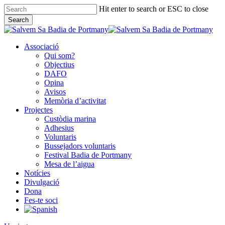
Skip
Hit enter to search or ESC to close
to
Search
main
Close
content
Search
Associació
Qui som?
Objectius
DAFO
Opina
Avisos
Memòria d’activitat
Projectes
Custòdia marina
Adhesius
Voluntaris
Bussejadors voluntaris
Festival Badia de Portmany
Mesa de l’aigua
Notícies
Divulgació
Dona
Fes-te soci