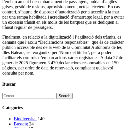
l’embarcament i desembarcament de passatgers, buidat d’aigües
grises, gestió de residus, aprovisionament, neteja, etcètera. En cas
contrari, s’hauria de disposar d’autorització per a accedir a la mar
per una rampa habilitada i acreditació d’amarratge legal, per a evitar
un excessiu trànsit en els molls de les barques que es dediquen al
trànsit regular de passatgers.
Finalment, en relació a la digitalització i l’agilitació dels tràmits, es
demana que l’arxiu “Declaracions responsables”, que és de caràcter
públic i accessible des de la web de la Comunitat Autònoma de les
Illes Balears, es reorganitzi per ‘Nom del titular’, per a poder
facilitar els controls d’embarcacions xàrter registrades. A data 27 de
gener de 2025 figuraven 3.439 declaracions responsables en 150
pàgines, per ordre de data de renovació, complicant qualsevol
consulta per nom.
Buscar
Search
Categories
Biodiversitat
140
Busseig
24