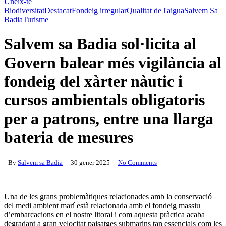
Uneix-te
Biodiversitat
Destacat
Fondeig irregular
Qualitat de l'aigua
Salvem Sa
Badia
Turisme
Salvem sa Badia sol·licita al
Govern balear més vigilància al
fondeig del xàrter nàutic i
cursos ambientals obligatoris
per a patrons, entre una llarga
bateria de mesures
By
Salvem sa Badia
30 gener 2025
No Comments
Una de les grans problemàtiques relacionades amb la conservació
del medi ambient marí està relacionada amb el fondeig massiu
d’embarcacions en el nostre litoral i com aquesta pràctica acaba
degradant a gran velocitat paisatges submarins tan essencials com les