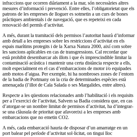
infraccions que ocorren diàriament a la mar, són necessàries altres
mesures d’informació i prevenció. Entre elles, l’obligatorietat que els
patrons de les empreses de lloguer es sotmetin a un curs de bones
pràctiques ambientals i de navegació, que es repeteixi en cada
renovació del permís d’activitat.
A més, durant la tramitació dels permisos l’autoritat haurà d’informar
amb detall a les empreses sobre les restriccions d’activitat en els
espais marítims protegits i de la Xarxa Natura 2000, així com sobre
les sancions aplicables en cas de transgressions. Cal recordar que
està prohibit desembarcar als illots i que és imprescindible limitar la
contaminació acústica i mantenir una certa distància respecte a ells,
molt especialment en el cas d’embarcacions de motor i/o equipades
amb motos d’aigua. Per exemple, hi ha nombroses zones de l’entorn
de la badia de Portmany on la cria de determinades espècies està
amenaçada (l’illot de Cala Salada o ses Margalides, entre altres).
Respecte a les qüestions relacionades amb l’habilitació i els requisits
per a l’exercici de l’activitat, Salvem sa Badia considera que, en cas
d’atorgar-se un nombre limitat de permisos d’activitat, ha d’integrar-
se una clàusula de prioritat que afavoreixi a les empreses amb
embarcacions que no emetin CO2.
A més, cada embarcació hauria de disposar d’un amarratge en un
port balear pel període d’activitat sol·licitat, on tingui lloc