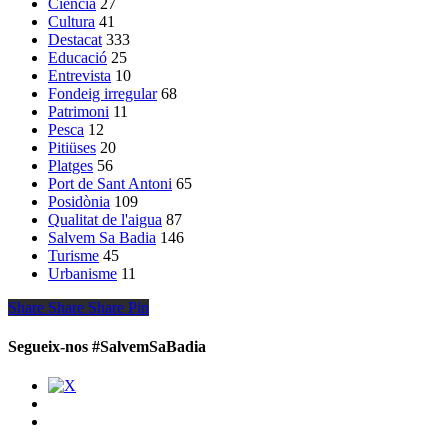
Ciència
27
Cultura
41
Destacat
333
Educació
25
Entrevista
10
Fondeig irregular
68
Patrimoni
11
Pesca
12
Pitiüses
20
Platges
56
Port de Sant Antoni
65
Posidònia
109
Qualitat de l'aigua
87
Salvem Sa Badia
146
Turisme
45
Urbanisme
11
Share
Share
Share
Share
Pin
Segueix-nos #SalvemSaBadia