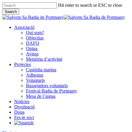
Skip
Hit enter to search or ESC to close
to
Search
main
Close
content
Search
Associació
Qui som?
Objectius
DAFO
Opina
Avisos
Memòria d’activitat
Projectes
Custòdia marina
Adhesius
Voluntaris
Bussejadors voluntaris
Festival Badia de Portmany
Mesa de l’aigua
Notícies
Divulgació
Dona
Fes-te soci