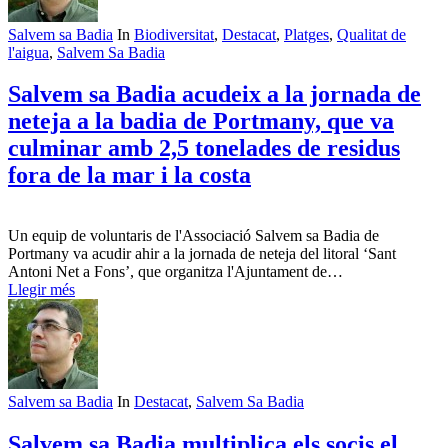
Salvem sa Badia
In
Biodiversitat
,
Destacat
,
Platges
,
Qualitat de
l'aigua
,
Salvem Sa Badia
Salvem sa Badia acudeix a la jornada de
neteja a la badia de Portmany, que va
culminar amb 2,5 tonelades de residus
fora de la mar i la costa
Un equip de voluntaris de l'Associació Salvem sa Badia de
Portmany va acudir ahir a la jornada de neteja del litoral ‘Sant
Antoni Net a Fons’, que organitza l'Ajuntament de…
Llegir més
Salvem sa Badia
In
Destacat
,
Salvem Sa Badia
Salvem sa Badia multiplica els socis el