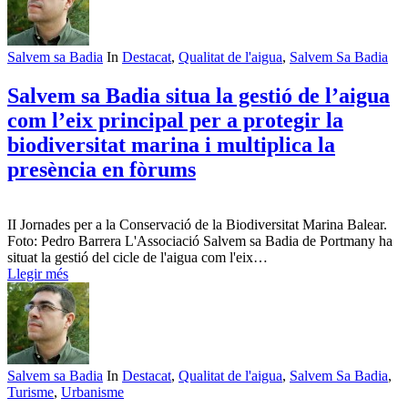
Salvem sa Badia
In
Destacat
,
Qualitat de l'aigua
,
Salvem Sa Badia
Salvem sa Badia situa la gestió de l’aigua
com l’eix principal per a protegir la
biodiversitat marina i multiplica la
presència en fòrums
II Jornades per a la Conservació de la Biodiversitat Marina Balear.
Foto: Pedro Barrera L'Associació Salvem sa Badia de Portmany ha
situat la gestió del cicle de l'aigua com l'eix…
Llegir més
Salvem sa Badia
In
Destacat
,
Qualitat de l'aigua
,
Salvem Sa Badia
,
Turisme
,
Urbanisme