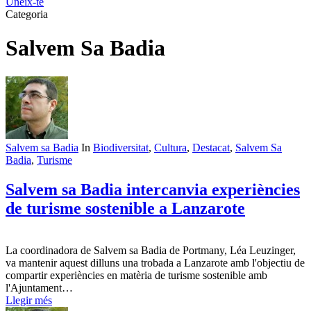
Uneix-te
Categoria
Salvem Sa Badia
Salvem sa Badia
In
Biodiversitat
,
Cultura
,
Destacat
,
Salvem Sa
Badia
,
Turisme
Salvem sa Badia intercanvia experiències
de turisme sostenible a Lanzarote
La coordinadora de Salvem sa Badia de Portmany, Léa Leuzinger,
va mantenir aquest dilluns una trobada a Lanzarote amb l'objectiu de
compartir experiències en matèria de turisme sostenible amb
l'Ajuntament…
Llegir més