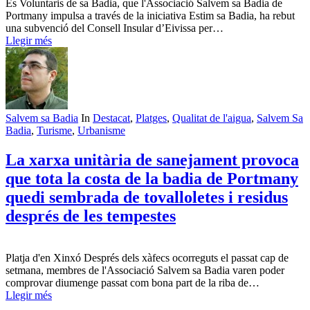
Es Voluntaris de sa Badia, que l'Associació Salvem sa Badia de
Portmany impulsa a través de la iniciativa Estim sa Badia, ha rebut
una subvenció del Consell Insular d’Eivissa per…
Llegir més
Salvem sa Badia
In
Destacat
,
Platges
,
Qualitat de l'aigua
,
Salvem Sa
Badia
,
Turisme
,
Urbanisme
La xarxa unitària de sanejament provoca
que tota la costa de la badia de Portmany
quedi sembrada de tovalloletes i residus
després de les tempestes
Platja d'en Xinxó Després dels xàfecs ocorreguts el passat cap de
setmana, membres de l'Associació Salvem sa Badia varen poder
comprovar diumenge passat com bona part de la riba de…
Llegir més