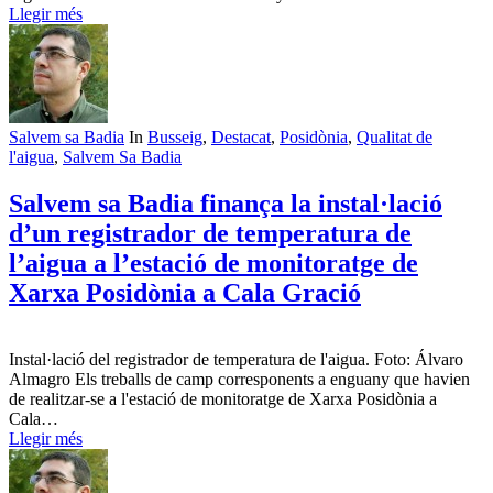
Llegir més
Salvem sa Badia
In
Busseig
,
Destacat
,
Posidònia
,
Qualitat de
l'aigua
,
Salvem Sa Badia
Salvem sa Badia finança la instal·lació
d’un registrador de temperatura de
l’aigua a l’estació de monitoratge de
Xarxa Posidònia a Cala Gració
Instal·lació del registrador de temperatura de l'aigua. Foto: Álvaro
Almagro Els treballs de camp corresponents a enguany que havien
de realitzar-se a l'estació de monitoratge de Xarxa Posidònia a
Cala…
Llegir més