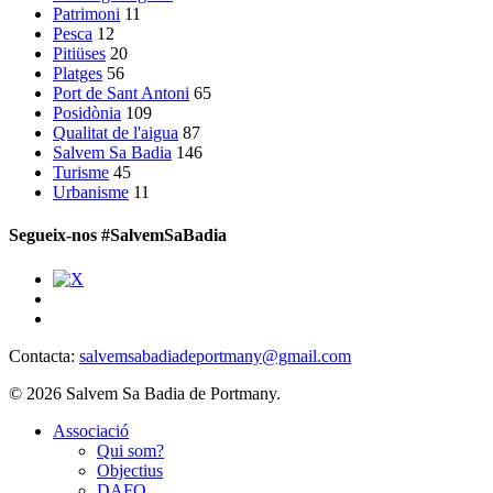
Patrimoni
11
Pesca
12
Pitiüses
20
Platges
56
Port de Sant Antoni
65
Posidònia
109
Qualitat de l'aigua
87
Salvem Sa Badia
146
Turisme
45
Urbanisme
11
Segueix-nos #SalvemSaBadia
Contacta:
salvemsabadiadeportmany@gmail.com
© 2026 Salvem Sa Badia de Portmany.
Close
Associació
Menu
Qui som?
Objectius
DAFO