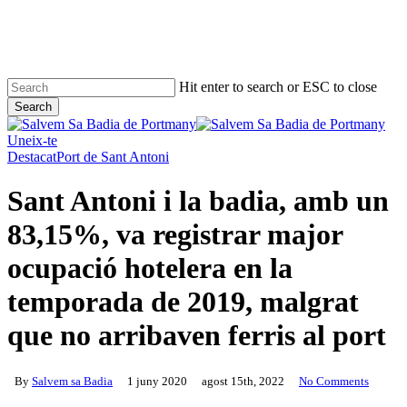
Skip
to
main
content
Hit enter to search or ESC to close
Search
Close
Search
Uneix-te
Destacat
Port de Sant Antoni
Sant Antoni i la badia, amb un
83,15%, va registrar major
ocupació hotelera en la
temporada de 2019, malgrat
que no arribaven ferris al port
By
Salvem sa Badia
1 juny 2020
agost 15th, 2022
No Comments