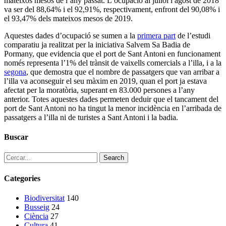
mateixos mesos de l’any passat. L’ocupació al juliol i agost de 2018
va ser del 88,64% i el 92,91%, respectivament, enfront del 90,08% i
el 93,47% dels mateixos mesos de 2019.
Aquestes dades d’ocupació se sumen a la
primera part
de l’estudi
comparatiu ja realitzat per la iniciativa Salvem Sa Badia de
Pormany, que evidencia que el port de Sant Antoni en funcionament
només representa l’1% del trànsit de vaixells comercials a l’illa, i a la
segona
, que demostra que el nombre de passatgers que van arribar a
l’illa va aconseguir el seu màxim en 2019, quan el port ja estava
afectat per la moratòria, superant en 83.000 persones a l’any
anterior. Totes aquestes dades permeten deduir que el tancament del
port de Sant Antoni no ha tingut la menor incidència en l’arribada de
passatgers a l’illa ni de turistes a Sant Antoni i la badia.
Buscar
Search
Categories
Biodiversitat
140
Busseig
24
Ciència
27
Cultura
41