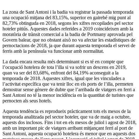
La zona de Sant Antoni i la badia va registrar la passada temporada
una ocupació mitjana del 83,15%, superior en gairebé mig punt al
82,73% obtinguda en 2018, segons les xifres recopilades pel sector
hoteler pitiús. Aquestes dades referides a 2019 coincideixen amb la
moratòria de trànsit comercial a la badia de Portmany aprovada pel
Govern balear, que no obstant això no va afectar les estadístiques de
pernoctacions de 2018, ja que durant aquesta temporada el servei de
ferris amb la península va funcionar amb normalitat.
La dada encara resulta més determinant si es té en compte que
l’ocupació hotelera de tota l’illa si va sofrir un descens en 2019,
quan va ser del 83,68%, enfront del 84,19% aconseguit a la
temporada de 2018. Aquestes xifres, igual que les vinculades a
l’activitat específica que va tenir lloc en els ports de l’illa, permeten
demostrar sense gènere de dubte que l’arribada de viatgers en ferri a
Sant Antoni no té la menor incidència en la quantitat de turistes que
pernocten als seus hotels.
Aquesta tendència es reprodueix pràcticament tots els mesos de la
temporada analitzada pel sector hoteler, que va de maig a octubre,
aquests dos inclosos. Fins i tot en els mesos de juliol i agost de 2018,
amb un important pic de viatgers arribant mitjançant ferri al port de
Sant Antoni, aquesta ocupació hotelera és menor que en aquests dos