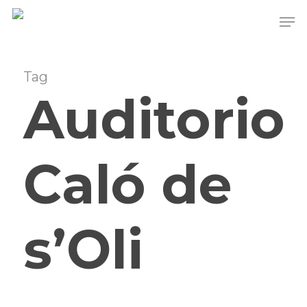
Skip
to
Close
main
Men
content
Tag
Auditorio
Caló de
s’Oli