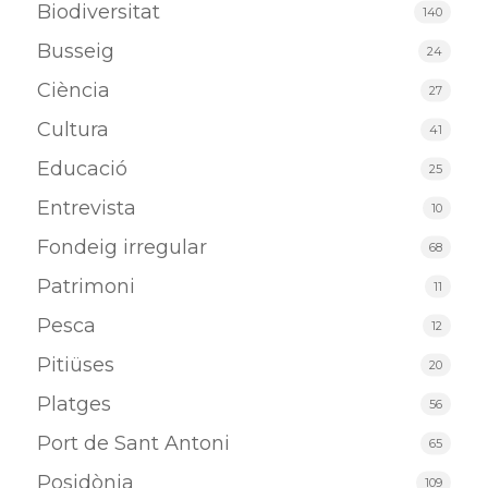
Biodiversitat
140
Busseig
24
Ciència
27
Cultura
41
Educació
25
Entrevista
10
Fondeig irregular
68
Patrimoni
11
Pesca
12
Pitiüses
20
Platges
56
Port de Sant Antoni
65
Posidònia
109