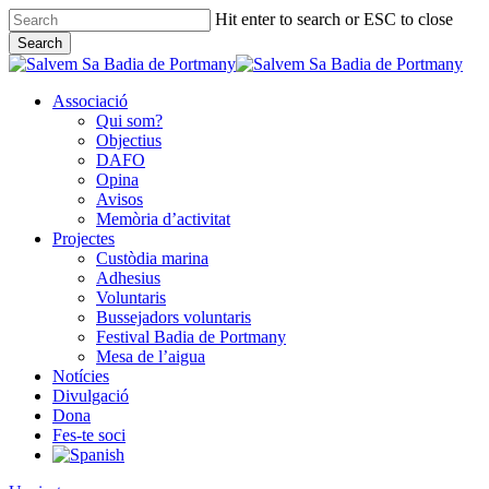
Skip
Hit enter to search or ESC to close
to
Search
main
Close
content
Search
Associació
Qui som?
Objectius
DAFO
Opina
Avisos
Memòria d’activitat
Projectes
Custòdia marina
Adhesius
Voluntaris
Bussejadors voluntaris
Festival Badia de Portmany
Mesa de l’aigua
Notícies
Divulgació
Dona
Fes-te soci