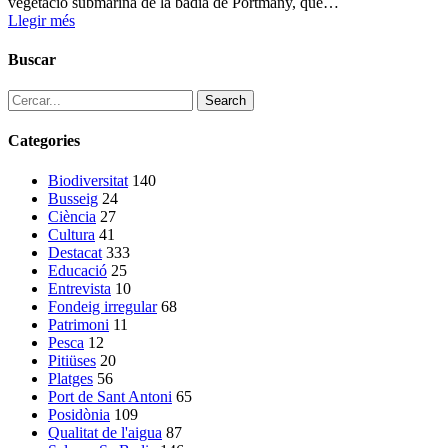
vegetació submarina de la badia de Portmany, que…
Llegir més
Buscar
Search
Categories
Biodiversitat
140
Busseig
24
Ciència
27
Cultura
41
Destacat
333
Educació
25
Entrevista
10
Fondeig irregular
68
Patrimoni
11
Pesca
12
Pitiüses
20
Platges
56
Port de Sant Antoni
65
Posidònia
109
Qualitat de l'aigua
87