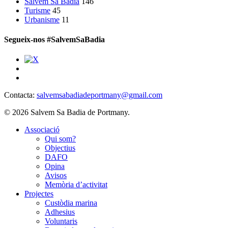
Salvem Sa Badia
146
Turisme
45
Urbanisme
11
Segueix-nos #SalvemSaBadia
Contacta:
salvemsabadiadeportmany@gmail.com
© 2026 Salvem Sa Badia de Portmany.
Close
Associació
Menu
Qui som?
Objectius
DAFO
Opina
Avisos
Memòria d’activitat
Projectes
Custòdia marina
Adhesius
Voluntaris