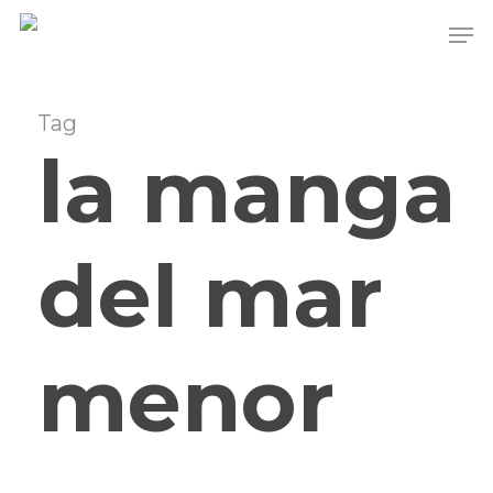
Skip
to
main
content
Tag
la manga
del mar
menor