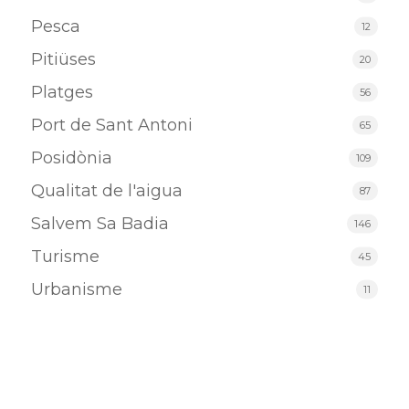
Pesca
12
Pitiüses
20
Platges
56
Port de Sant Antoni
65
Posidònia
109
Qualitat de l'aigua
87
Salvem Sa Badia
146
Turisme
45
Urbanisme
11